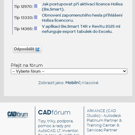
Jak postupovat při aktivaci licence Holixa
Tip 12970:
(Be.Smart).
Obnovení zapomenutého hesla přihlášení
Tip 13330:
Holixa licencoru.
V aplikaci Be.Smart T4R v Revitu 2025 mi
Tip 14365:
nefunguje export tabulek do Excelu.
Odpovědět
Přejít na fórum
Zobrazit jako:
Mobilní
|
Klasické
CAD
fórum
ARKANCE
(CAD
Studio) - Autodesk
Platinum Partner &
Tipy, triky, podpora,
Training Center &
pomoc a rady pro
Services Partner
AutoCAD, LT, Inventor,