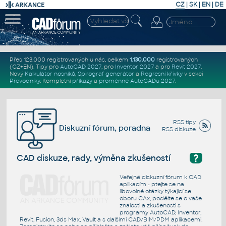
CZ
|
SK
|
EN
|
DE
Přes 123.000 registrovaných u nás, celkem
1.130.000
registrovaných
(CZ+EN)
. Tipy pro
AutoCAD 2027
, pro
Inventor 2027
a pro
Revit 2027
.
Nový
Kalkulátor nosníků
,
Spirograf generátor
a
Regresní křivky
v sekci
Převodníky
.
Kompletní
příkazy
a
proměnné AutoCADu 2027
.
RSS tipy
Diskuzní fórum, poradna
RSS diskuze
?
CAD diskuze, rady, výměna zkušeností
Veřejné diskuzní fórum k CAD
aplikacím - ptejte se na
libovolné otázky týkající se
oboru CAx, podělte se o vaše
znalosti a zkušenosti s
programy AutoCAD, Inventor,
Revit, Fusion, 3ds Max, Vault a s dalšími CAD/BIM/PDM aplikacemi.