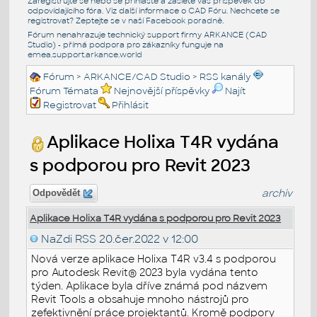
Zaregistrujte se nebo se přihlašte a zašlete váš příspěvek do
odpovídajícího fóra. Viz další informace o
CAD Fóru
. Nechcete se
registrovat? Zeptejte se v naší
Facebook poradně
.
Fórum nenahrazuje technický support firmy ARKANCE (CAD
Studio) - přímá podpora pro zákazníky funguje na
emea.support.arkance.world
Fórum
>
ARKANCE/CAD Studio
>
RSS kanály
Fórum Témata
Nejnovější příspěvky
Najít
Registrovat
Přihlásit
Aplikace Holixa T4R vydána
s podporou pro Revit 2023
archiv
Odpovědět
Aplikace Holixa T4R vydána s podporou pro Revit 2023
NaZdi RSS
20.čer.2022 v 12:00
Nová verze aplikace Holixa T4R v3.4 s podporou
pro Autodesk Revit® 2023 byla vydána tento
týden. Aplikace byla dříve známá pod názvem
Revit Tools a obsahuje mnoho nástrojů pro
zefektivnění práce projektantů. Kromě podpory