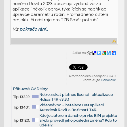
nového Revitu 2023 obsahuje vydaná verze
aplikace i několik oprav, týkajících se například
Správce parametrů rodin, Hromadného čištění
projektu či nástroje pro TZB Směr potrubí
Viz
pokračování...
Sdílet na:
Pro technickou podporu CAD
kontaktujte
Helpdesk
Příbuzné CAD tipy
:
Nelze získat platnou licenci - aktualizace
Tip 13322:
Holixa T4R v3.3.1
Videonávod - instalace BIM aplikací
Tip 13401:
Autodesk Revit a Be.Smart T4R.
Kdo je autorem daného prvku BIM projektu
Tip 13120:
a kdo provedl jeho poslední změnu? Kdo to
udělal?!