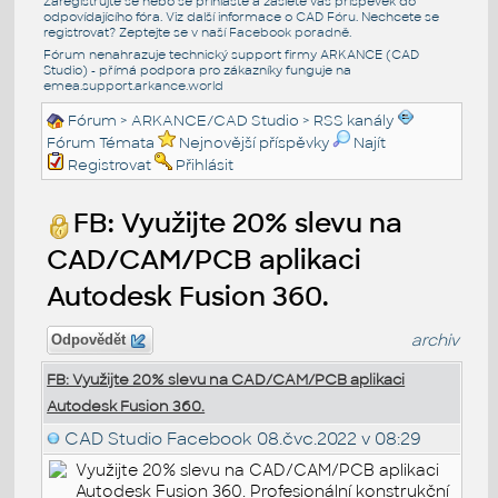
Zaregistrujte se nebo se přihlašte a zašlete váš příspěvek do
odpovídajícího fóra. Viz další informace o
CAD Fóru
. Nechcete se
registrovat? Zeptejte se v naší
Facebook poradně
.
Fórum nenahrazuje technický support firmy ARKANCE (CAD
Studio) - přímá podpora pro zákazníky funguje na
emea.support.arkance.world
Fórum
>
ARKANCE/CAD Studio
>
RSS kanály
Fórum Témata
Nejnovější příspěvky
Najít
Registrovat
Přihlásit
FB: Využijte 20% slevu na
CAD/CAM/PCB aplikaci
Autodesk Fusion 360.
archiv
Odpovědět
FB: Využijte 20% slevu na CAD/CAM/PCB aplikaci
Autodesk Fusion 360.
CAD Studio Facebook
08.čvc.2022 v 08:29
Využijte 20% slevu na CAD/CAM/PCB aplikaci
Autodesk Fusion 360. Profesionální konstrukční