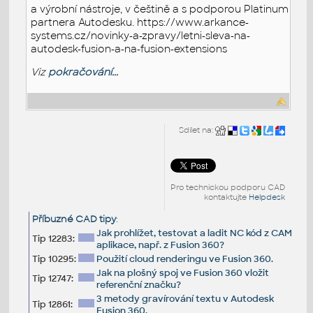
a výrobní nástroje, v češtině a s podporou Platinum
partnera Autodesku. https://www.arkance-
systems.cz/novinky-a-zpravy/letni-sleva-na-
autodesk-fusion-a-na-fusion-extensions
Viz
pokračování...
Sdílet na:
Pro technickou podporu CAD
kontaktujte
Helpdesk
Příbuzné CAD tipy
:
Jak prohlížet, testovat a ladit NC kód z CAM
Tip 12283:
aplikace, např. z Fusion 360?
Tip 10295:
Použití cloud renderingu ve Fusion 360.
Jak na plošný spoj ve Fusion 360 vložit
Tip 12747:
referenční značku?
3 metody gravírování textu v Autodesk
Tip 12861:
Fusion 360.