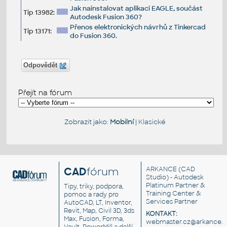
Jak nainstalovat aplikaci EAGLE, součást
Tip 13982:
Autodesk Fusion 360?
Přenos elektronických návrhů z Tinkercad
Tip 13171:
do Fusion 360.
Odpovědět
Přejít na fórum
Zobrazit jako:
Mobilní
|
Klasické
CAD
fórum
ARKANCE
(CAD
Studio) - Autodesk
Platinum Partner &
Tipy, triky, podpora,
Training Center &
pomoc a rady pro
Services Partner
AutoCAD, LT, Inventor,
Revit, Map, Civil 3D, 3ds
KONTAKT:
Max, Fusion, Forma,
webmaster.cz@arkance.w