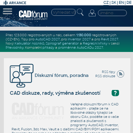
CZ
|
SK
|
EN
|
DE
Přes 123.000 registrovaných u nás, celkem
1.130.000
registrovaných
(CZ+EN)
. Tipy pro
AutoCAD 2027
, pro
Inventor 2027
a pro
Revit 2027
.
Nový
Kalkulátor nosníků
,
Spirograf generátor
a
Regresní křivky
v sekci
Převodníky
.
Kompletní
příkazy
a
proměnné AutoCADu 2027
.
RSS tipy
Diskuzní fórum, poradna
RSS diskuze
?
CAD diskuze, rady, výměna zkušeností
Veřejné diskuzní fórum k CAD
aplikacím - ptejte se na
libovolné otázky týkající se
oboru CAx, podělte se o vaše
znalosti a zkušenosti s
programy AutoCAD, Inventor,
Revit, Fusion, 3ds Max, Vault a s dalšími CAD/BIM/PDM aplikacemi.