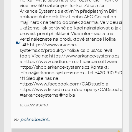
Holixa T4R je sada nástrojů rozšiřujících Revit o
více než 60 užitečných funkcí. Zákazníci
Arkance Systems s aktivním předplatným BIM
aplikace Autodesk Revit nebo AEC Collection
mají nárok na tento doplněk zdarma. Ve videu si
ukážeme, jak správně aplikaci nainstalovat a jak
provést první přihlášení. Více informací a trial
verzi naleznete na produktové stránce Holixa
T4R: https://www.arkance-
systems.cz/produkty/holixa-cs-plus/cs-revit-
tools Více na: https://www.arkance-systems.cz
a https://www.cadforum.cz Licence software:
https://shop.arkance-systems.cz Kontakt:
info.cz@arkance-systems.com - tel. +420 910 970
111 Sledujte nás na:
https://www.facebook.com/CADstudio a
https://www.linkedin.com/company/CADstudio
#arkancesystems #holixa
8.7.2022 9:32:10
Viz
pokračování...