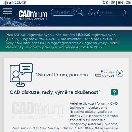
CZ
|
SK
|
EN
|
DE
Přes 123.000 registrovaných u nás, celkem
1.130.000
registrovaných
(CZ+EN)
. Tipy pro
AutoCAD 2027
, pro
Inventor 2027
a pro
Revit 2027
.
Nový
Kalkulátor nosníků
,
Spirograf generátor
a
Regresní křivky
v sekci
Převodníky
.
Kompletní
příkazy
a
proměnné AutoCADu 2027
.
RSS tipy
Diskuzní fórum, poradna
RSS diskuze
?
CAD diskuze, rady, výměna zkušeností
Veřejné diskuzní fórum k CAD
aplikacím - ptejte se na
libovolné otázky týkající se
oboru CAx, podělte se o vaše
znalosti a zkušenosti s
programy AutoCAD, Inventor,
Revit, Fusion, 3ds Max, Vault a s dalšími CAD/BIM/PDM aplikacemi.