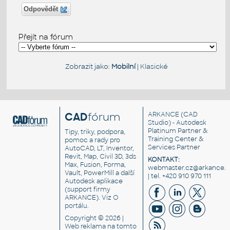
Odpovědět
Přejít na fórum
Zobrazit jako:
Mobilní
|
Klasické
CAD
fórum
ARKANCE
(CAD
Studio) - Autodesk
Platinum Partner &
Tipy, triky, podpora,
Training Center &
pomoc a rady pro
Services Partner
AutoCAD, LT, Inventor,
Revit, Map, Civil 3D, 3ds
KONTAKT:
Max, Fusion, Forma,
webmaster.cz@arkance.w
Vault, PowerMill a další
| tel. +420 910 970 111
Autodesk aplikace
(support firmy
ARKANCE). Viz
O
portálu
.
Copyright © 2026 |
Web reklama
na tomto