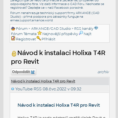
Zaregistrujte se nebo se přihlašte a zašlete váš příspěvek do
odpovídajícího fóra. Viz další informace o
CAD Fóru
. Nechcete se
registrovat? Zeptejte se v naší
Facebook poradně
.
Fórum nenahrazuje technický support firmy ARKANCE (CAD
Studio) - přímá podpora pro zákazníky funguje na
emea.support.arkance.world
Fórum
>
ARKANCE/CAD Studio
>
RSS kanály
Fórum Témata
Nejnovější příspěvky
Najít
Registrovat
Přihlásit
Návod k instalaci Holixa T4R
pro Revit
archiv
Odpovědět
Návod k instalaci Holixa T4R pro Revit
YouTube RSS
08.čvc.2022 v 09:32
Návod k instalaci Holixa T4R pro Revit