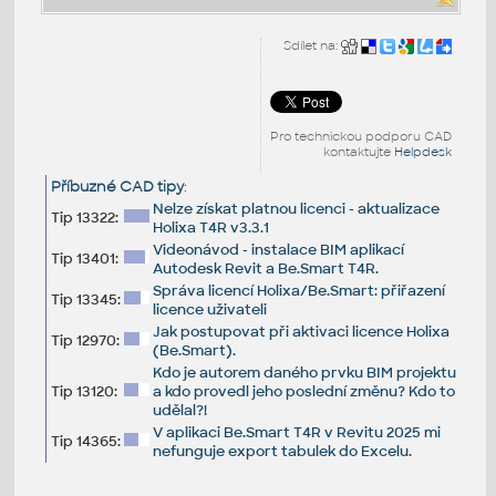
Sdílet na:
Pro technickou podporu CAD
kontaktujte
Helpdesk
Příbuzné CAD tipy
:
Nelze získat platnou licenci - aktualizace
Tip 13322:
Holixa T4R v3.3.1
Videonávod - instalace BIM aplikací
Tip 13401:
Autodesk Revit a Be.Smart T4R.
Správa licencí Holixa/Be.Smart: přiřazení
Tip 13345:
licence uživateli
Jak postupovat při aktivaci licence Holixa
Tip 12970:
(Be.Smart).
Kdo je autorem daného prvku BIM projektu
Tip 13120:
a kdo provedl jeho poslední změnu? Kdo to
udělal?!
V aplikaci Be.Smart T4R v Revitu 2025 mi
Tip 14365:
nefunguje export tabulek do Excelu.