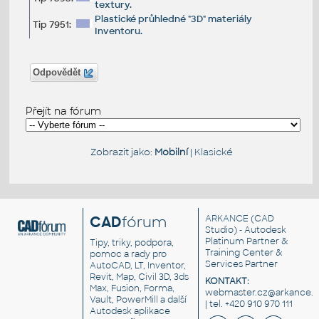
textury.
Plastické průhledné "3D" materiály
Tip 7951:
Inventoru.
Odpovědět
Přejít na fórum
Zobrazit jako:
Mobilní
|
Klasické
CAD
fórum
ARKANCE
(CAD
Studio) - Autodesk
Platinum Partner &
Tipy, triky, podpora,
Training Center &
pomoc a rady pro
Services Partner
AutoCAD, LT, Inventor,
Revit, Map, Civil 3D, 3ds
KONTAKT:
Max, Fusion, Forma,
webmaster.cz@arkance.w
Vault, PowerMill a další
| tel. +420 910 970 111
Autodesk aplikace