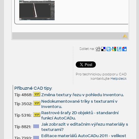
Sdílet na:
Pro technickou podporu CAD
kontaktujte
Helpdesk
Příbuzné CAD tipy
:
Tip 4868:
Změna textury řezu v pohledu Inventoru.
Nedokumentované triky s texturami v
Tip 3502:
Inventoru.
Rastrové šrafy 2D objektů - standardní
Tip 5316:
funkcí AutoCADu.
Jak zobrazit v editačním výřezu materiály s
Tip 8821:
texturami?
Editace materiálů AutoCADu 2011 - velikost
Tip 7393: