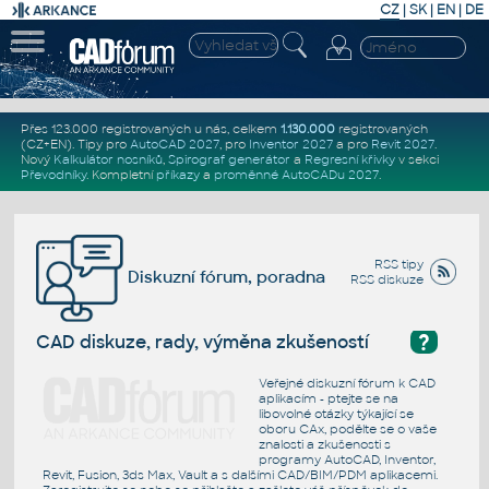
CZ
|
SK
|
EN
|
DE
Přes 123.000 registrovaných u nás, celkem
1.130.000
registrovaných
(CZ+EN)
. Tipy pro
AutoCAD 2027
, pro
Inventor 2027
a pro
Revit 2027
.
Nový
Kalkulátor nosníků
,
Spirograf generátor
a
Regresní křivky
v sekci
Převodníky
.
Kompletní
příkazy
a
proměnné AutoCADu 2027
.
RSS tipy
Diskuzní fórum, poradna
RSS diskuze
?
CAD diskuze, rady, výměna zkušeností
Veřejné diskuzní fórum k CAD
aplikacím - ptejte se na
libovolné otázky týkající se
oboru CAx, podělte se o vaše
znalosti a zkušenosti s
programy AutoCAD, Inventor,
Revit, Fusion, 3ds Max, Vault a s dalšími CAD/BIM/PDM aplikacemi.