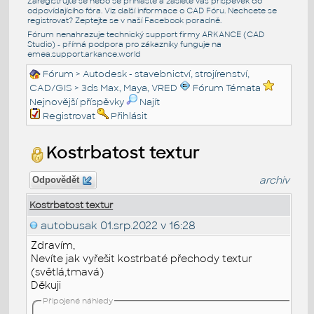
Zaregistrujte se nebo se přihlašte a zašlete váš příspěvek do
odpovídajícího fóra. Viz další informace o
CAD Fóru
. Nechcete se
registrovat? Zeptejte se v naší
Facebook poradně
.
Fórum nenahrazuje technický support firmy ARKANCE (CAD
Studio) - přímá podpora pro zákazníky funguje na
emea.support.arkance.world
Fórum
>
Autodesk - stavebnictví, strojírenství,
CAD/GIS
>
3ds Max, Maya, VRED
Fórum Témata
Nejnovější příspěvky
Najít
Registrovat
Přihlásit
Kostrbatost textur
archiv
Odpovědět
Kostrbatost textur
autobusak
01.srp.2022 v 16:28
Zdravím,
Nevíte jak vyřešit kostrbaté přechody textur
(světlá,tmavá)
Děkuji
Připojené náhledy