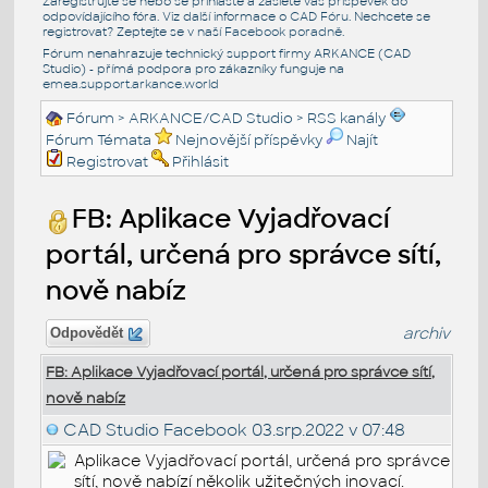
Zaregistrujte se nebo se přihlašte a zašlete váš příspěvek do
odpovídajícího fóra. Viz další informace o
CAD Fóru
. Nechcete se
registrovat? Zeptejte se v naší
Facebook poradně
.
Fórum nenahrazuje technický support firmy ARKANCE (CAD
Studio) - přímá podpora pro zákazníky funguje na
emea.support.arkance.world
Fórum
>
ARKANCE/CAD Studio
>
RSS kanály
Fórum Témata
Nejnovější příspěvky
Najít
Registrovat
Přihlásit
FB: Aplikace Vyjadřovací
portál, určená pro správce sítí,
nově nabíz
archiv
Odpovědět
FB: Aplikace Vyjadřovací portál, určená pro správce sítí,
nově nabíz
CAD Studio Facebook
03.srp.2022 v 07:48
Aplikace Vyjadřovací portál, určená pro správce
sítí, nově nabízí několik užitečných inovací.