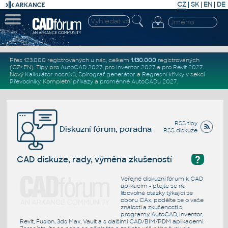
CZ
|
SK
|
EN
|
DE
Přes 123.000 registrovaných u nás, celkem
1.130.000
registrovaných
(CZ+EN)
. Tipy pro
AutoCAD 2027
, pro
Inventor 2027
a pro
Revit 2027
.
Nový
Kalkulátor nosníků
,
Spirograf generátor
a
Regresní křivky
v sekci
Převodníky
.
Kompletní
příkazy
a
proměnné AutoCADu 2027
.
RSS tipy
Diskuzní fórum, poradna
RSS diskuze
?
CAD diskuze, rady, výměna zkušeností
Veřejné diskuzní fórum k CAD
aplikacím - ptejte se na
libovolné otázky týkající se
oboru CAx, podělte se o vaše
znalosti a zkušenosti s
programy AutoCAD, Inventor,
Revit, Fusion, 3ds Max, Vault a s dalšími CAD/BIM/PDM aplikacemi.