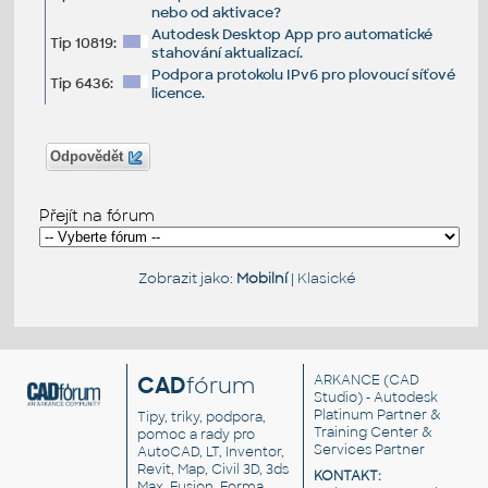
nebo od aktivace?
Autodesk Desktop App pro automatické
Tip 10819:
stahování aktualizací.
Podpora protokolu IPv6 pro plovoucí síťové
Tip 6436:
licence.
Odpovědět
Přejít na fórum
Zobrazit jako:
Mobilní
|
Klasické
CAD
fórum
ARKANCE
(CAD
Studio) - Autodesk
Platinum Partner &
Tipy, triky, podpora,
Training Center &
pomoc a rady pro
Services Partner
AutoCAD, LT, Inventor,
Revit, Map, Civil 3D, 3ds
KONTAKT:
Max, Fusion, Forma,