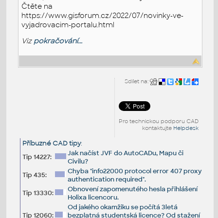
Čtěte na
https://www.gisforum.cz/2022/07/novinky-ve-
vyjadrovacim-portalu.html
Viz
pokračování...
Sdílet na:
Pro technickou podporu CAD
kontaktujte
Helpdesk
Příbuzné CAD tipy
:
Jak načíst JVF do AutoCADu, Mapu či
Tip 14227:
Civilu?
Chyba "info22000 protocol error 407 proxy
Tip 435:
authentication required".
Obnovení zapomenutého hesla přihlášení
Tip 13330:
Holixa licencoru.
Od jakého okamžiku se počítá 3letá
Tip 12060:
bezplatná studentská licence? Od stažení