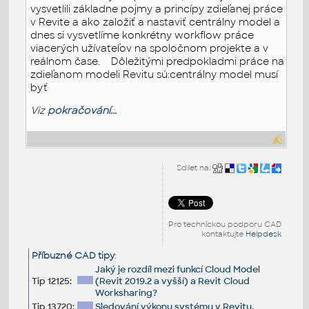
vysvetlili základne pojmy a princípy zdieľanej práce
v Revite a ako založiť a nastaviť centrálny model a
dnes si vysvetlíme konkrétny workflow práce
viacerých užívateľov na spoločnom projekte a v
reálnom čase. Dôležitými predpokladmi práce na
zdieľanom modeli Revitu sú:centrálny model musí
byť
Viz
pokračování...
Sdílet na:
Pro technickou podporu CAD
kontaktujte
Helpdesk
Příbuzné CAD tipy
:
Jaký je rozdíl mezi funkcí Cloud Model
Tip 12125:
(Revit 2019.2 a vyšší) a Revit Cloud
Worksharing?
Tip 13720:
Sledování výkonu systému v Revitu.