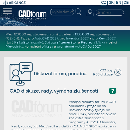
CZ
|
SK
|
EN
|
DE
Přes 123.000 registrovaných u nás, celkem
1.130.000
registrovaných
(CZ+EN)
. Tipy pro
AutoCAD 2027
, pro
Inventor 2027
a pro
Revit 2027
.
Nový
Kalkulátor nosníků
,
Spirograf generátor
a
Regresní křivky
v sekci
Převodníky
.
Kompletní
příkazy
a
proměnné AutoCADu 2027
.
RSS tipy
Diskuzní fórum, poradna
RSS diskuze
?
CAD diskuze, rady, výměna zkušeností
Veřejné diskuzní fórum k CAD
aplikacím - ptejte se na
libovolné otázky týkající se
oboru CAx, podělte se o vaše
znalosti a zkušenosti s
programy AutoCAD, Inventor,
Revit, Fusion, 3ds Max, Vault a s dalšími CAD/BIM/PDM aplikacemi.