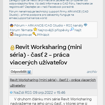
Zaregistrujte se nebo se přihlašte a zašlete váš příspěvek do
odpovídajícího fóra. Viz další informace o
CAD Fóru
. Nechcete se
registrovat? Zeptejte se v naší
Facebook poradně
.
Fórum nenahrazuje technický support firmy ARKANCE (CAD
Studio) - přímá podpora pro zákazníky funguje na
emea.support.arkance.world
Fórum
>
ARKANCE/CAD Studio
>
RSS kanály
Fórum Témata
Nejnovější příspěvky
Najít
Registrovat
Přihlásit
Revit Worksharing (mini
séria) - časť 2 – práca
viacerých užívateľov
archiv
Odpovědět
Revit Worksharing (mini séria) - časť 2 – práca viacerých
užívateľov
NaZdi RSS
09.srp.2022 v 15:46
V druhom článku mini série Revit Worksharing
nadviažeme na jeho prvú časť, v ktorej sme si