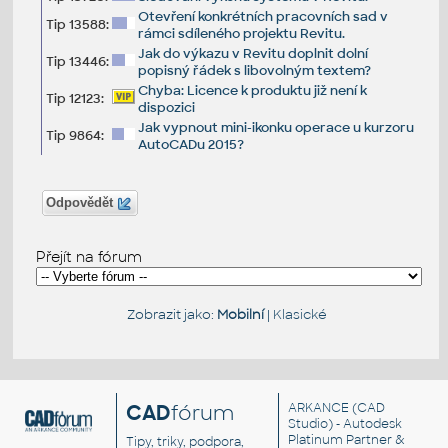
Otevření konkrétních pracovních sad v
Tip 13588:
rámci sdíleného projektu Revitu.
Jak do výkazu v Revitu doplnit dolní
Tip 13446:
popisný řádek s libovolným textem?
Chyba: Licence k produktu již není k
Tip 12123:
dispozici
Jak vypnout mini-ikonku operace u kurzoru
Tip 9864:
AutoCADu 2015?
Odpovědět
Přejít na fórum
Zobrazit jako:
Mobilní
|
Klasické
CAD
fórum
ARKANCE
(CAD
Studio) - Autodesk
Platinum Partner &
Tipy, triky, podpora,