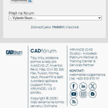
Odpovědět
Přejít na fórum
Zobrazit jako:
Mobilní
|
Klasické
CAD
fórum
ARKANCE
(CAD
Studio) - Autodesk
Platinum Partner &
Tipy, triky, podpora,
Training Center &
pomoc a rady pro
Services Partner
AutoCAD, LT, Inventor,
Revit, Map, Civil 3D, 3ds
KONTAKT:
Max, Fusion, Forma,
webmaster.cz@arkance.w
Vault, PowerMill a další
| tel. +420 910 970 111
Autodesk aplikace
(support firmy
ARKANCE). Viz
O
portálu
.
Copyright © 2026 |
Web reklama
na tomto
serveru |
Ochrana