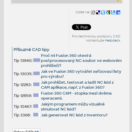
Sdílet na:
Pro technickou podporu CAD
kontaktujte
Helpdesk
Příbuzné CAD tipy
:
Proč mi Fusion 360 otevírá
Tip 13840:
postprocesovaný NC soubor ve webovém
prohlížeči?
Jak ve Fusion 360 vytvářet seřizovací listy
Tip 13035:
pro výrobu?
Jak prohlížet, testovat a ladit NC kód z
Tip 12283:
CAM aplikace, např. z Fusion 360?
Fusion 360 CAM - stopka mezi dvěma
Tip 12859:
operacemi.
Jakým programem můžu vizuálně
Tip 10467:
simulovat NC kód?
Tip 3368:
Jak generovat NC kód z Inventoru?