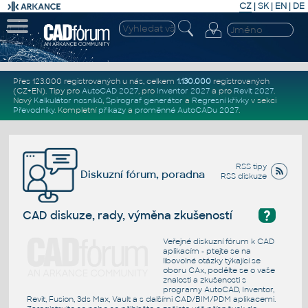
CZ
|
SK
|
EN
|
DE
Přes 123.000 registrovaných u nás, celkem
1.130.000
registrovaných
(CZ+EN)
. Tipy pro
AutoCAD 2027
, pro
Inventor 2027
a pro
Revit 2027
.
Nový
Kalkulátor nosníků
,
Spirograf generátor
a
Regresní křivky
v sekci
Převodníky
.
Kompletní
příkazy
a
proměnné AutoCADu 2027
.
RSS tipy
Diskuzní fórum, poradna
RSS diskuze
?
CAD diskuze, rady, výměna zkušeností
Veřejné diskuzní fórum k CAD
aplikacím - ptejte se na
libovolné otázky týkající se
oboru CAx, podělte se o vaše
znalosti a zkušenosti s
programy AutoCAD, Inventor,
Revit, Fusion, 3ds Max, Vault a s dalšími CAD/BIM/PDM aplikacemi.