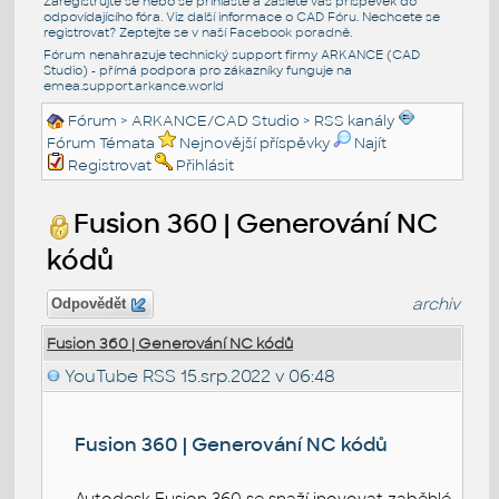
Zaregistrujte se nebo se přihlašte a zašlete váš příspěvek do
odpovídajícího fóra. Viz další informace o
CAD Fóru
. Nechcete se
registrovat? Zeptejte se v naší
Facebook poradně
.
Fórum nenahrazuje technický support firmy ARKANCE (CAD
Studio) - přímá podpora pro zákazníky funguje na
emea.support.arkance.world
Fórum
>
ARKANCE/CAD Studio
>
RSS kanály
Fórum Témata
Nejnovější příspěvky
Najít
Registrovat
Přihlásit
Fusion 360 | Generování NC
kódů
archiv
Odpovědět
Fusion 360 | Generování NC kódů
YouTube RSS
15.srp.2022 v 06:48
Fusion 360 | Generování NC kódů