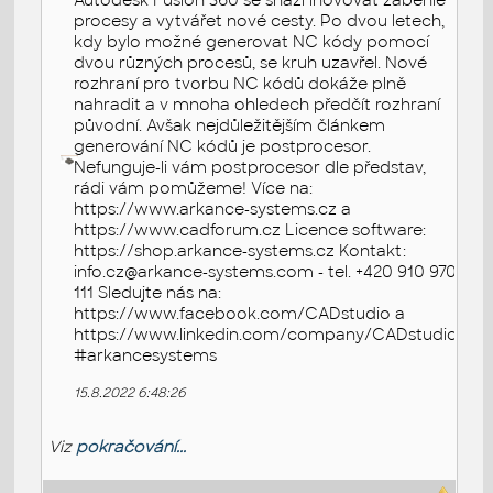
Autodesk Fusion 360 se snaží inovovat zaběhlé
procesy a vytvářet nové cesty. Po dvou letech,
kdy bylo možné generovat NC kódy pomocí
dvou různých procesů, se kruh uzavřel. Nové
rozhraní pro tvorbu NC kódů dokáže plně
nahradit a v mnoha ohledech předčít rozhraní
původní. Avšak nejdůležitějším článkem
generování NC kódů je postprocesor.
Nefunguje-li vám postprocesor dle představ,
rádi vám pomůžeme! Více na:
https://www.arkance-systems.cz a
https://www.cadforum.cz Licence software:
https://shop.arkance-systems.cz Kontakt:
info.cz@arkance-systems.com - tel. +420 910 970
111 Sledujte nás na:
https://www.facebook.com/CADstudio a
https://www.linkedin.com/company/CADstudio
#arkancesystems
15.8.2022 6:48:26
Viz
pokračování...