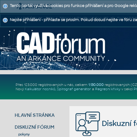
Tento portál využívá cookies pro funkce přihlášení a pro Google rek
CAD FÓRUM - TIPY A TRIKY | UTILITY | DISKUZE | BLOKY |
Nejste přihlášeni - přihlaste se prosím. Pokud dosud nejste ve fóru za
Přes 123.000 registrovaných u nás, celkem
1.130.000
registrovaných (C
Nový
Kalkulátor nosníků
,
Spirograf generátor
a
Regresní křivky
v sekci
P
HLAVNÍ STRÁNKA
Diskuzní 
DISKUZNÍ FÓRUM
pokyny