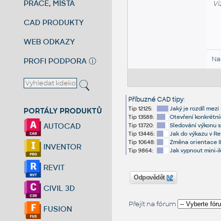
PRÁCE, MÍSTA
Vi
CAD PRODUKTY
WEB ODKAZY
Na
PROFI PODPORA
ⓘ
Příbuzné CAD tipy
:
Tip 12125:
Jaký je rozdíl mezi
PORTÁLY PRODUKTŮ
Tip 13588:
Otevření konkrétní
AUTOCAD
Tip 13720:
Sledování výkonu s
Tip 13446:
Jak do výkazu v Re
Tip 10648:
Změna orientace IF
INVENTOR
Tip 9864:
Jak vypnout mini-
REVIT
Odpovědět
CIVIL 3D
Přejít na fórum
FUSION