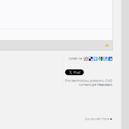
Sdílet na:
Pro technickou podporu CAD
kontaktujte
Helpdesk
Oprávnění fóra