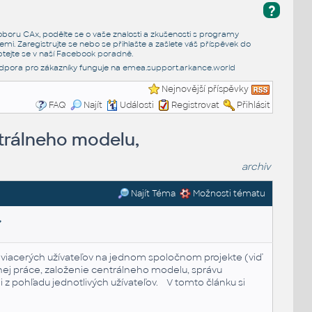
?
e oboru CAx, podělte se o vaše znalosti a zkušenosti s programy
emi. Zaregistrujte se nebo se přihlašte a zašlete váš příspěvek do
tejte se v naší
Facebook poradně
.
dpora pro zákazníky funguje na
emea.support.arkance.world
Nejnovější příspěvky
FAQ
Najít
Události
Registrovat
Přihlásit
ntrálneho modelu,
archiv
Najít Téma
Možnosti tématu
,
iacerých užívateľov na jednom spoločnom projekte (viď
anej práce, založenie centrálneho modelu, správu
z pohľadu jednotlivých užívateľov. V tomto článku si