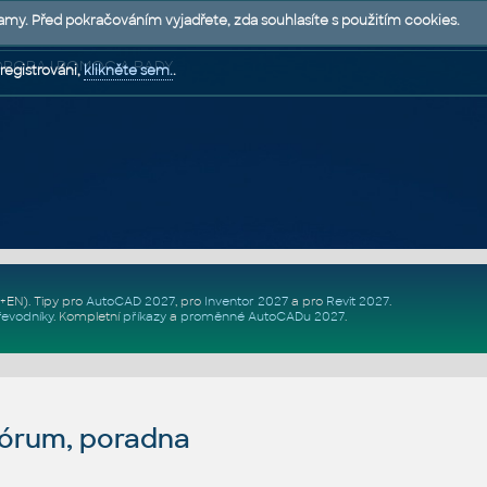
lamy. Před pokračováním vyjadřete, zda souhlasíte s použitím cookies.
 PODPORA | POMOC A RADY
registrováni,
klikněte sem.
.
Z+EN)
. Tipy pro
AutoCAD 2027
, pro
Inventor 2027
a pro
Revit 2027
.
řevodníky
.
Kompletní
příkazy
a
proměnné AutoCADu 2027
.
fórum, poradna