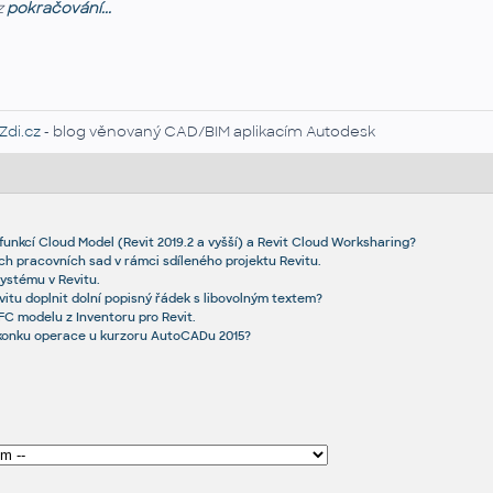
z
pokračování...
Zdi.cz
- blog věnovaný CAD/BIM aplikacím Autodesk
 funkcí Cloud Model (Revit 2019.2 a vyšší) a Revit Cloud Worksharing?
ch pracovních sad v rámci sdíleného projektu Revitu.
ystému v Revitu.
vitu doplnit dolní popisný řádek s libovolným textem?
C modelu z Inventoru pro Revit.
ikonku operace u kurzoru AutoCADu 2015?