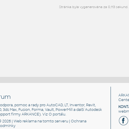
Stránka byla vygenerována za 0,113 sekund.
rum
ARKA
Cente
, podpora, pomoc a rady pro AutoCAD, LT, Inventor, Revit,
KONT
3D, 3ds Max, Fusion, Forma, Vault, PowerMill a další Autodesk
webma
support firmy ARKANCE). Viz
O portálu
.
© 2026 |
Web reklama
na tomto serveru |
Ochrana
podmínky