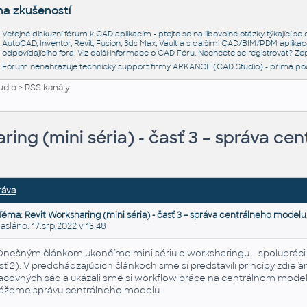
na zkušeností
Veřejné diskuzní fórum k CAD aplikacím - ptejte se na libovolné otázky týkající s
AutoCAD, Inventor, Revit, Fusion, 3ds Max, Vault a s dalšími CAD/BIM/PDM aplikac
odpovídajícího fóra. Viz další informace o
CAD Fóru
. Nechcete se registrovat? Zep
Fórum nenahrazuje technický support firmy ARKANCE (CAD Studio) - přímá po
udio
>
RSS kanály
ring (mini séria) - časť 3 – správa ce
ráva
Téma: Revit Worksharing (mini séria) - časť 3 – správa centrálneho modelu
láno: 17.srp.2022 v 13:48
ešným článkom ukončíme mini sériu o worksharingu – spolupráci v
sť 2). V predchádzajúcich článkoch sme si predstavili princípy zdieľ
acovných sád a ukázali sme si workflow práce na centrálnom modeli 
ážeme:správu centrálneho modelu