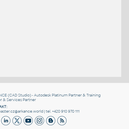
NCE
(CAD Studio) - Autodesk Platinum Partner & Training
r & Services Partner
AKT:
ster.cz@arkance.world | tel. +420 910 970 111