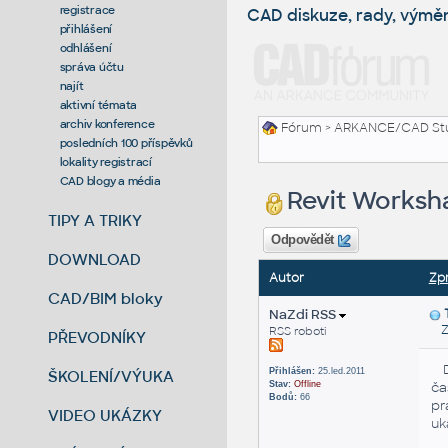
registrace
CAD diskuze, rady, výmě
přihlášení
odhlášení
správa účtu
najít
aktivní témata
archiv konference
Fórum
>
ARKANCE/CAD St
posledních 100 příspěvků
lokality registrací
CAD blogy a média
Revit Worksha
TIPY A TRIKY
Odpovědět
DOWNLOAD
Autor
Zp
CAD/BIM bloky
NaZdi RSS
Zas
RSS roboti
PŘEVODNÍKY
Dn
Přihlášen:
25.led.2011
ŠKOLENÍ/VÝUKA
Stav:
Offline
ča
Bodů:
66
pr
VIDEO UKÁZKY
uk