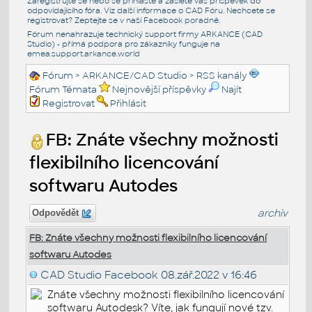
Zaregistrujte se nebo se přihlašte a zašlete váš příspěvek do
odpovídajícího fóra. Viz další informace o
CAD Fóru
. Nechcete se
registrovat? Zeptejte se v naší
Facebook poradně
.
Fórum nenahrazuje technický support firmy ARKANCE (CAD
Studio) - přímá podpora pro zákazníky funguje na
emea.support.arkance.world
Fórum
>
ARKANCE/CAD Studio
>
RSS kanály
Fórum Témata
Nejnovější příspěvky
Najít
Registrovat
Přihlásit
FB: Znáte všechny možnosti
flexibilního licencování
softwaru Autodes
archiv
Odpovědět
FB: Znáte všechny možnosti flexibilního licencování
softwaru Autodes
CAD Studio Facebook
08.zář.2022 v 16:46
Znáte všechny možnosti flexibilního licencování
softwaru Autodesk? Víte, jak fungují nové tzv.