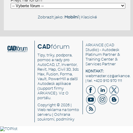
Přejít na fórum
Zobrazit jako:
Mobilní
|
Klasické
CAD
fórum
ARKANCE
(CAD
Studio) - Autodesk
Platinum Partner &
Tipy, triky, podpora,
Training Center &
pomoc a rady pro
Services Partner
AutoCAD, LT, Inventor,
Revit, Map, Civil 3D, 3ds
KONTAKT:
Max, Fusion, Forma,
webmaster.cz@arkance.w
Vault, PowerMill a další
| tel. +420 910 970 111
Autodesk aplikace
(support firmy
ARKANCE). Viz
O
portálu
.
Copyright © 2026 |
Web reklama
na tomto
serveru |
Ochrana
soukromí, podmínky