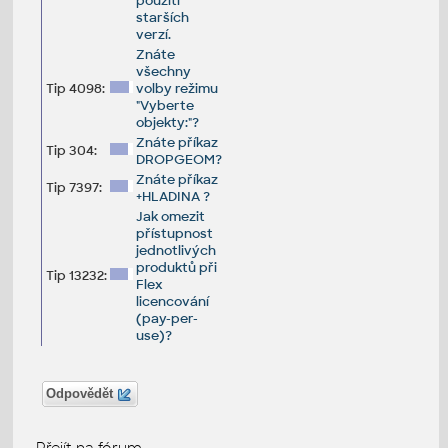
použití
starších
verzí.
Znáte
všechny
Tip 4098:
volby režimu
"Vyberte
objekty:"?
Znáte příkaz
Tip 304:
DROPGEOM?
Znáte příkaz
Tip 7397:
+HLADINA ?
Jak omezit
přístupnost
jednotlivých
produktů při
Tip 13232:
Flex
licencování
(pay-per-
use)?
Odpovědět