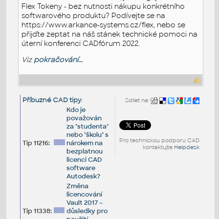
Flex Tokeny - bez nutnosti nákupu konkrétního
softwarového produktu? Podívejte se na
https://www.arkance-systems.cz/flex, nebo se
přijďte zeptat na náš stánek technické pomoci na
úterní konferenci CADfórum 2022.
Viz
pokračování...
Příbuzné CAD tipy
:
Sdílet na:
Kdo je
považován
za "studenta"
nebo "školu" s
Pro technickou podporu CAD
Tip 11216:
nárokem na
kontaktujte
Helpdesk
bezplatnou
licenci CAD
software
Autodesk?
Změna
licencování
Vault 2017 –
Tip 11338:
důsledky pro