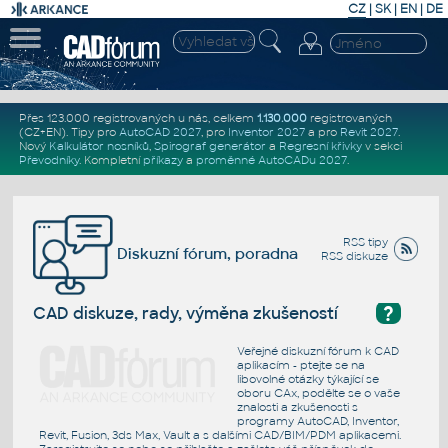
CZ
|
SK
|
EN
|
DE
Přes 123.000 registrovaných u nás, celkem
1.130.000
registrovaných
(CZ+EN)
. Tipy pro
AutoCAD 2027
, pro
Inventor 2027
a pro
Revit 2027
.
Nový
Kalkulátor nosníků
,
Spirograf generátor
a
Regresní křivky
v sekci
Převodníky
.
Kompletní
příkazy
a
proměnné AutoCADu 2027
.
RSS tipy
Diskuzní fórum, poradna
RSS diskuze
?
CAD diskuze, rady, výměna zkušeností
Veřejné diskuzní fórum k CAD
aplikacím - ptejte se na
libovolné otázky týkající se
oboru CAx, podělte se o vaše
znalosti a zkušenosti s
programy AutoCAD, Inventor,
Revit, Fusion, 3ds Max, Vault a s dalšími CAD/BIM/PDM aplikacemi.