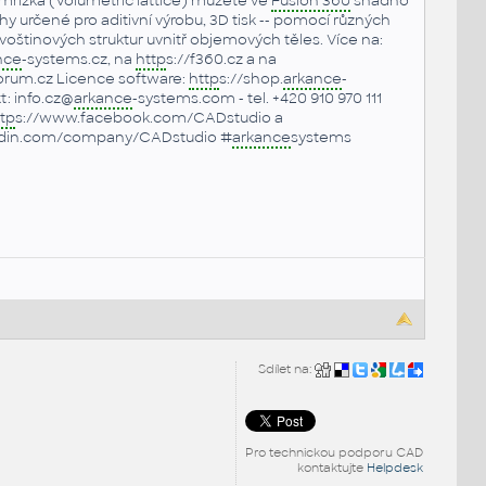
řížka (Volumetric lattice) můžete ve
Fusion 360
snadno
hy určené pro aditivní výrobu, 3D tisk -- pomocí různých
voštinových struktur uvnitř objemových těles. Více na:
nce
-systems.cz, na
http
s://f360.cz a na
rum.cz Licence software:
http
s://shop.
arkance
-
: info.cz@
arkance
-systems.com - tel. +420 910 970 111
tp
s://www.facebook.com/CADstudio a
edin.com/company/CADstudio #
arkance
systems
Sdílet na:
Pro technickou podporu CAD
kontaktujte
Helpdesk