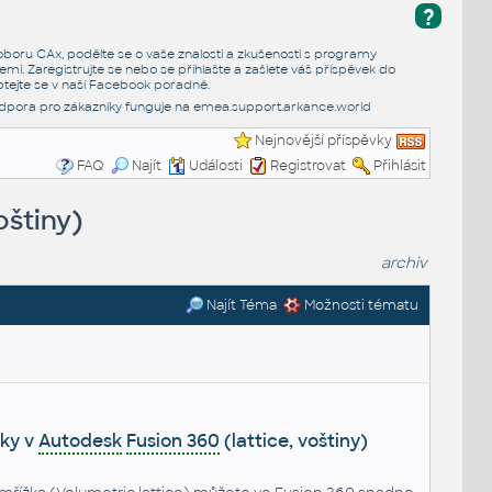
?
e oboru CAx, podělte se o vaše znalosti a zkušenosti s programy
emi. Zaregistrujte se nebo se přihlašte a zašlete váš příspěvek do
tejte se v naší
Facebook poradně
.
dpora pro zákazníky funguje na
emea.support.arkance.world
Nejnovější příspěvky
FAQ
Najít
Události
Registrovat
Přihlásit
oštiny)
archiv
Najít Téma
Možnosti tématu
ky v
Autodesk
Fusion 360
(lattice, voštiny)