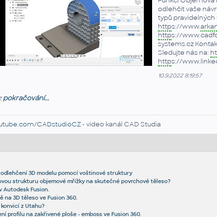
Funkcí Objemová m
odlehčit vaše návr
typů pravidelných 
http
s://www.
arka
http
s://www.cadfo
systems.cz Kontakt
Sledujte nás na:
ht
http
s://www.link
10.9.2022 8:19:57
z
pokračování...
utube.com/CADstudioCZ
- video kanál CAD Studia
 odlehčení 3D modelu pomocí voštinové struktury
novou strukturu objemové mřížky na skutečné povrchové těleso?
v Autodesk Fusion.
ě na 3D těleso ve Fusion 360.
v konvicí z Utahu?
ní profilu na zakřivené ploše - emboss ve Fusion 360.