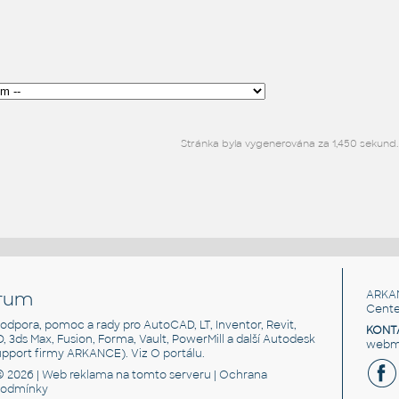
Stránka byla vygenerována za 1,450 sekund.
rum
ARKA
Cente
, podpora, pomoc a rady pro AutoCAD, LT, Inventor, Revit,
KONT
3D, 3ds Max, Fusion, Forma, Vault, PowerMill a další Autodesk
webma
support firmy ARKANCE). Viz
O portálu
.
© 2026 |
Web reklama
na tomto serveru |
Ochrana
podmínky