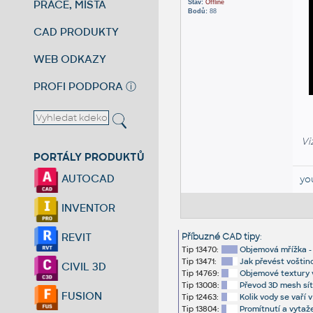
PRÁCE, MÍSTA
Stav:
Offline
Bodů:
88
CAD PRODUKTY
WEB ODKAZY
PROFI PODPORA
ⓘ
Vi
PORTÁLY PRODUKTŮ
AUTOCAD
yo
INVENTOR
REVIT
Příbuzné CAD tipy
:
Tip 13470:
Objemová mřížka -
Tip 13471:
Jak převést vošti
CIVIL 3D
Tip 14769:
Objemové textury 
Tip 13008:
Převod 3D mesh sít
FUSION
Tip 12463:
Kolik vody se vaří 
Tip 13804:
Promítnutí a vytaže