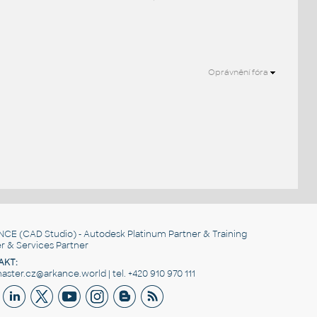
Oprávnění fóra
NCE
(CAD Studio) - Autodesk Platinum Partner & Training
r & Services Partner
AKT:
ster.cz@arkance.world | tel. +420 910 970 111