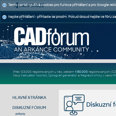
Tento portál využívá cookies pro funkce přihlášení a pro Google rek
CAD FÓRUM - TIPY A TRIKY | UTILITY | DISKUZE | BLOKY |
Nejste přihlášeni - přihlaste se prosím. Pokud dosud nejste ve fóru za
Přes 123.000 registrovaných u nás, celkem
1.130.000
registrovaných (C
Nový
Kalkulátor nosníků
,
Spirograf generátor
a
Regresní křivky
v sekci
P
HLAVNÍ STRÁNKA
Diskuzní 
DISKUZNÍ FÓRUM
pokyny