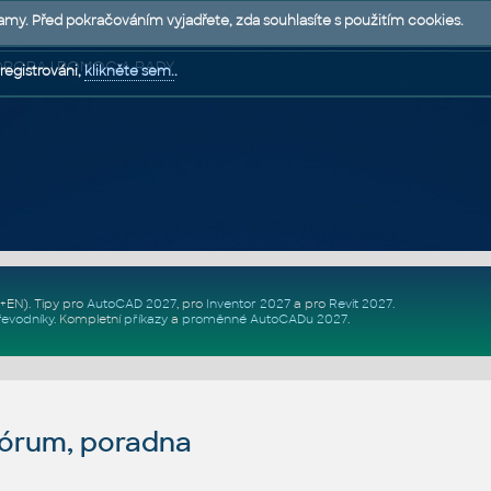
lamy. Před pokračováním vyjadřete, zda souhlasíte s použitím cookies.
 PODPORA | POMOC A RADY
registrováni,
klikněte sem.
.
Z+EN)
. Tipy pro
AutoCAD 2027
, pro
Inventor 2027
a pro
Revit 2027
.
řevodníky
.
Kompletní
příkazy
a
proměnné AutoCADu 2027
.
fórum, poradna