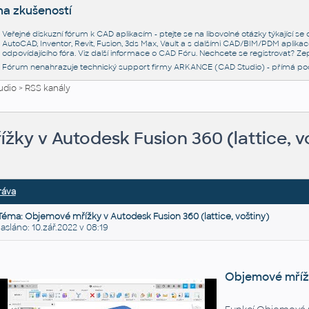
na zkušeností
Veřejné diskuzní fórum k CAD aplikacím - ptejte se na libovolné otázky týkající s
AutoCAD, Inventor, Revit, Fusion, 3ds Max, Vault a s dalšími CAD/BIM/PDM aplikac
odpovídajícího fóra. Viz další informace o
CAD Fóru
. Nechcete se registrovat? Zep
Fórum nenahrazuje technický support firmy ARKANCE (CAD Studio) - přímá po
udio
>
RSS kanály
ky v Autodesk Fusion 360 (lattice, v
ráva
Téma: Objemové mřížky v Autodesk Fusion 360 (lattice, voštiny)
láno: 10.zář.2022 v 08:19
Objemové mříž