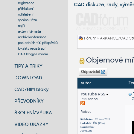
registrace
CAD diskuze, rady, výmě
přihlášení
odhlášení
správa účtu
najít
aktivní témata
archiv konference
Fórum
>
ARKANCE/CAD St
posledních 100 příspěvků
lokality registrací
CAD blogy a média
Objemové mříž
TIPY A TRIKY
Odpovědět
DOWNLOAD
Autor
Zp
CAD/BIM bloky
YouTube RSS
Zas
RSS roboti
PŘEVODNÍKY
Robot
ŠKOLENÍ/VÝUKA
Přihlášen:
26.úno.2011
VIDEO UKÁZKY
Lokalita:
ČR (Pha)
Používám:
AutoCAD