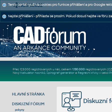
Tento portál využívá cookies pro funkce přihlášení a pro Google rek
CAD FÓRUM - TIPY A TRIKY | UTILITY | DISKUZE | BLOKY |
Nejste přihlášeni - přihlaste se prosím. Pokud dosud nejste ve fóru za
Přes 123.000 registrovaných u nás, celkem
1.130.000
registrovaných (C
Nový
Kalkulátor nosníků
,
Spirograf generátor
a
Regresní křivky
v sekci
P
HLAVNÍ STRÁNKA
Diskuzní 
DISKUZNÍ FÓRUM
pokyny