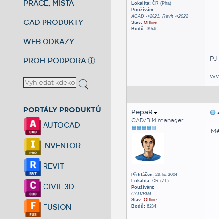
PRÁCE, MÍSTA
Lokalita:
ČR (Pha)
Používám:
ACAD ->2021, Revit ->2022
CAD PRODUKTY
Stav:
Offline
Bodů:
3946
WEB ODKAZY
PJ
PROFI PODPORA
ⓘ
ww
PORTÁLY PRODUKTŮ
PepaR
Z
CAD/BIM manager
AUTOCAD
Mě
INVENTOR
REVIT
Přihlášen:
29.lis.2004
Lokalita:
ČR (ZL)
CIVIL 3D
Používám:
CAD/BIM
Stav:
Offline
FUSION
Bodů:
6234