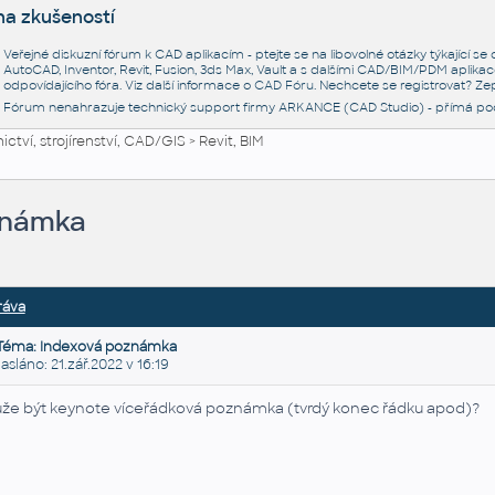
na zkušeností
Veřejné diskuzní fórum k CAD aplikacím - ptejte se na libovolné otázky týkající s
AutoCAD, Inventor, Revit, Fusion, 3ds Max, Vault a s dalšími CAD/BIM/PDM aplikac
odpovídajícího fóra. Viz další informace o
CAD Fóru
. Nechcete se registrovat? Zep
Fórum nenahrazuje technický support firmy ARKANCE (CAD Studio) - přímá po
ctví, strojírenství, CAD/GIS
>
Revit, BIM
známka
ráva
Téma: Indexová poznámka
láno: 21.zář.2022 v 16:19
že být keynote víceřádková poznámka (tvrdý konec řádku apod)?