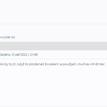
w.jirat.cz
asláno: 21.zář.2022 v 21:06
lo by to jít, když to proženeš Excelem a použiješ v buňce Alt+Enter.