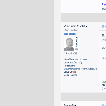
Pe
jr
Vladimír Michl
Z
Moderátor
Ex
Al
Po
ARKANCE
Upr
Přihlášen:
09.zář.2004
Lokalita:
ČR (JČ)
Používám:
Implementujeme řešení Autodesk
Stav:
Offline
Bodů:
22208
Vla
AR
(po
PepaR
Z