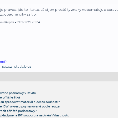
 je pravda, jde to i takto. Já si jen prostě ty znaky nepamatuju a spra
ždopádně díky za tip.
avil PepaR - 23.zář.2022 v 11:14
paR
emes.cz
|
stavlab.cz
ované poznámky v Revitu.
e příliš krátká
kresu zpracovat materiál a cestu součásti?
e IDW výkresu pojmenované podle revize.
razit těžiště podsestavy?
ozklad jména IPT souboru a naplnění iVlastností.