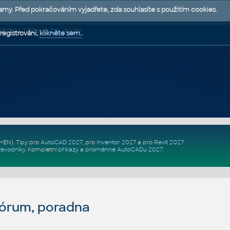
lamy. Před pokračováním vyjadřete, zda souhlasíte s použitím cookies.
 PODPORA | POMOC A RADY
registrováni,
klikněte sem.
.
Z+EN)
. Tipy pro
AutoCAD 2027
, pro
Inventor 2027
a pro
Revit 2027
.
řevodníky
.
Kompletní
příkazy
a
proměnné AutoCADu 2027
.
fórum, poradna