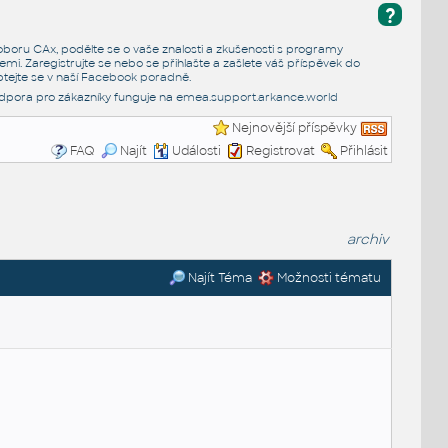
?
e oboru CAx, podělte se o vaše znalosti a zkušenosti s programy
emi. Zaregistrujte se nebo se přihlašte a zašlete váš příspěvek do
tejte se v naší
Facebook poradně
.
dpora pro zákazníky funguje na
emea.support.arkance.world
Nejnovější příspěvky
FAQ
Najít
Události
Registrovat
Přihlásit
archiv
Najít Téma
Možnosti tématu