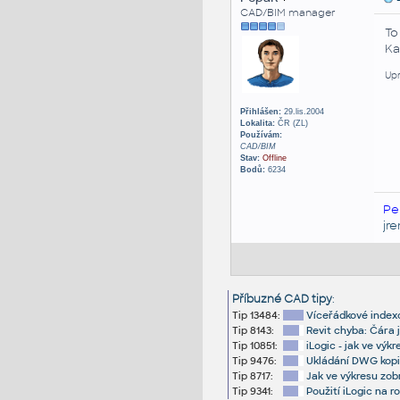
CAD/BIM manager
To
Ka
Upr
Přihlášen:
29.lis.2004
Lokalita:
ČR (ZL)
Používám:
CAD/BIM
Stav:
Offline
Bodů:
6234
Pe
jr
Příbuzné CAD tipy
:
Tip 13484:
Víceřádkové index
Tip 8143:
Revit chyba: Čára j
Tip 10851:
iLogic - jak ve vý
Tip 9476:
Ukládání DWG kopi
Tip 8717:
Jak ve výkresu zob
Tip 9341:
Použití iLogic na r