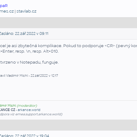
paR
emes.cz
|
stavlab.cz
asláno: 22.zář.2022 v 09:11
cel je asi zbytečná komplikace. Pokud to podporuje <CR> (pevný kon
t+Enter, resp. \n, resp. Alt+010.
tvrzeno v Notepadu, funguje.
avil Vladimír Michl - 22.zář.2022 v 12:17
dimír Michl
(moderátor)
KANCE CZ
-
arkance.world
dpora viz emea.support.arkance.world)
asláno: 22.zář.2022 v 19:04