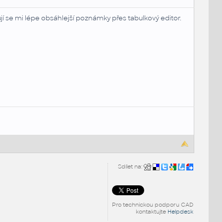
vují se mi lépe obsáhlejší poznámky přes tabulkový editor.
Sdílet na:
Pro technickou podporu CAD
kontaktujte
Helpdesk