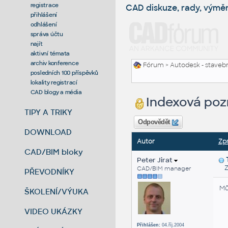
registrace
CAD diskuze, rady, výmě
přihlášení
odhlášení
správa účtu
najít
aktivní témata
archiv konference
Fórum
>
Autodesk - stavebni
posledních 100 příspěvků
lokality registrací
CAD blogy a média
Indexová po
TIPY A TRIKY
Odpovědět
DOWNLOAD
Autor
Zp
CAD/BIM bloky
Peter Jirat
Zas
CAD/BIM manager
PŘEVODNÍKY
Mů
ŠKOLENÍ/VÝUKA
VIDEO UKÁZKY
Přihlášen:
04.říj.2004