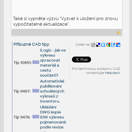
Také si vypněte výzvu "Vyzvat k uložení pro znovu
vypočitatelné aktualizace".
Příbuzné CAD tipy
:
Sdílet na:
iLogic - jak ve
výkresu
zpracovat
Tip 10851:
materiál a
Pro technickou podporu CAD
cestu
kontaktujte
Helpdesk
součásti?
Automatické
publikování
Tip 9467:
schválených
výkresů z
Inventoru.
Ukládání
DWG kopie
Tip 9476:
IDW výkresu
pojmenované
podle revize.