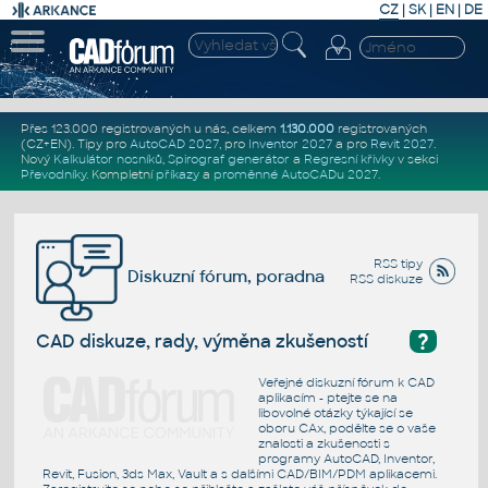
CZ
|
SK
|
EN
|
DE
Přes 123.000 registrovaných u nás, celkem
1.130.000
registrovaných
(CZ+EN)
. Tipy pro
AutoCAD 2027
, pro
Inventor 2027
a pro
Revit 2027
.
Nový
Kalkulátor nosníků
,
Spirograf generátor
a
Regresní křivky
v sekci
Převodníky
.
Kompletní
příkazy
a
proměnné AutoCADu 2027
.
RSS tipy
Diskuzní fórum, poradna
RSS diskuze
?
CAD diskuze, rady, výměna zkušeností
Veřejné diskuzní fórum k CAD
aplikacím - ptejte se na
libovolné otázky týkající se
oboru CAx, podělte se o vaše
znalosti a zkušenosti s
programy AutoCAD, Inventor,
Revit, Fusion, 3ds Max, Vault a s dalšími CAD/BIM/PDM aplikacemi.