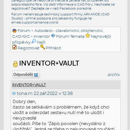
Zaregistrujte se nebo se přihlašte a zašlete váš příspěvek do
odpovídajícího fóra. Viz další informace o
CAD Fóru
. Nechcete se
registrovat? Zeptejte se v naší
Facebook poradně
.
Fórum nenahrazuje technický support firmy ARKANCE (CAD
Studio) - přímá podpora pro zákazníky funguje na
emea.support.arkance.world
Fórum
>
Autodesk - stavebnictví, strojírenství,
CAD/GIS
>
Inventor
Fórum Témata
Nejnovější
příspěvky
Najít
Registrovat
Přihlásit
INVENTOR+VAULT
archiv
Odpovědět
INVENTOR+VAULT
tona.m
22.zář.2022 v 12:38
Dobrý den,
často se setkávám s problémem, že když chci
uložit a odevzdat sestavu nutí mě to uložit i
nevyzvedlé
součásti. Píše to "Zápis povolen (nevydáno z
úložiště)". Jedná se třeba o nakupované součásti.