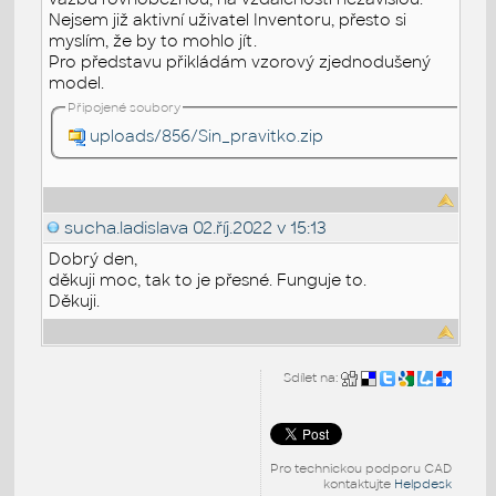
Nejsem již aktivní uživatel Inventoru, přesto si
myslím, že by to mohlo jít.
Pro představu přikládám vzorový zjednodušený
model.
Připojené soubory
uploads/856/Sin_pravitko.zip
sucha.ladislava
02.říj.2022 v 15:13
Dobrý den,
děkuji moc, tak to je přesné. Funguje to.
Děkuji.
Sdílet na:
Pro technickou podporu CAD
kontaktujte
Helpdesk