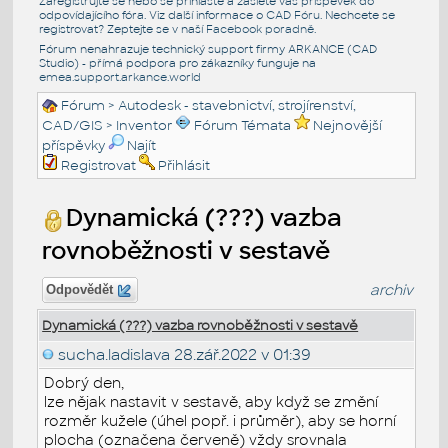
Zaregistrujte se nebo se přihlašte a zašlete váš příspěvek do
odpovídajícího fóra. Viz další informace o
CAD Fóru
. Nechcete se
registrovat? Zeptejte se v naší
Facebook poradně
.
Fórum nenahrazuje technický support firmy ARKANCE (CAD
Studio) - přímá podpora pro zákazníky funguje na
emea.support.arkance.world
Fórum
>
Autodesk - stavebnictví, strojírenství,
CAD/GIS
>
Inventor
Fórum Témata
Nejnovější
příspěvky
Najít
Registrovat
Přihlásit
Dynamická (???) vazba
rovnoběžnosti v sestavě
archiv
Odpovědět
Dynamická (???) vazba rovnoběžnosti v sestavě
sucha.ladislava
28.zář.2022 v 01:39
Dobrý den,
lze nějak nastavit v sestavě, aby když se změní
rozměr kužele (úhel popř. i průměr), aby se horní
plocha (označena červeně) vždy srovnala