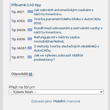
Příbuzné CAD tipy
:
Jak zabránit automatickým vazbám v
Tip 4157:
náčrtu Inventoru.
Tvorba parametrického bloku v AutoCADu
Tip 6763:
2010.
Rozdíl mezi odvozením a setrváním vazby v
Tip 8409:
náčrtu Inventoru.
Nefunguje mi v náčrtu vazba
Tip 6938:
rovnoběžná/kolmá.
3 metody tvorby skutečných obdélníků v
Tip 14087:
AutoCADu.
Jak ve výkresu zobrazit těžiště
Tip 8717:
podsestavy?
Odpovědět
Přejít na fórum
Zobrazit jako:
Mobilní
|
Klasické