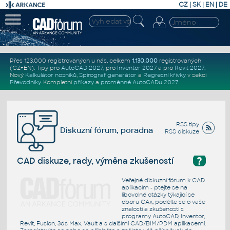
CZ
|
SK
|
EN
|
DE
Přes 123.000 registrovaných u nás, celkem
1.130.000
registrovaných
(CZ+EN)
. Tipy pro
AutoCAD 2027
, pro
Inventor 2027
a pro
Revit 2027
.
Nový
Kalkulátor nosníků
,
Spirograf generátor
a
Regresní křivky
v sekci
Převodníky
.
Kompletní
příkazy
a
proměnné AutoCADu 2027
.
RSS tipy
Diskuzní fórum, poradna
RSS diskuze
?
CAD diskuze, rady, výměna zkušeností
Veřejné diskuzní fórum k CAD
aplikacím - ptejte se na
libovolné otázky týkající se
oboru CAx, podělte se o vaše
znalosti a zkušenosti s
programy AutoCAD, Inventor,
Revit, Fusion, 3ds Max, Vault a s dalšími CAD/BIM/PDM aplikacemi.