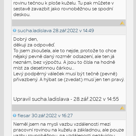
rovinu tečnou k ploše kuželu. Tu pak můžete v
sestavě zavazbit jako rovnoběžnou se spodní
deskou.
sucha.ladislava
28.zář.2022 v 14:49
Dobrý den,
děkuji za odpověď.
To jsem zkoušela, ale to nejde, protože to chce
nějaký pevně daný rozměr odsazení, ale ten já
neznám, bez výpočtu. A jsou to čísla na hodně
míst za desetinnou čárkou...
Levý podpěrný váleček musí být tečně (pevně)
přivazbený. A hýbat se (zvedat) musí jen ten pravý.
Upravil sucha.ladislava - 28.zář.2022 v 14:55
flesar
30.zář.2022 v 16:27
Neměl jsem na mysli vazbu vzdálenosti mezi
pracovní rovinou na kuželu a základnou, ale pouze
vazbu rovnoběžnou, na vzdálenosti nezávislou.