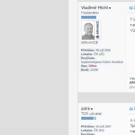
Vladimír Michl
Z
Moderátor
7 
ne
Vi
ARKANCE
Přihlášen:
09.zář.2004
Lokalita:
ČR (JČ)
Používám:
Implementujeme řešení Autodesk
Stav:
Offline
Bodů:
22208
Vla
AR
(po
zdrk
Z
TOP uživatel
A 
Ta
Přihlášen:
03.kvě.2007
ne
Lokalita:
ČR (KV)
Používám: