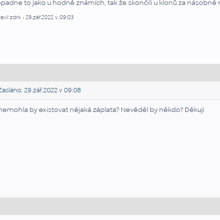
padne to jako u hodně známích, tak že skončili u klonů za násobně n
avil zdrk - 29.zář.2022 v 09:03
asláno: 29.zář.2022 v 09:08
nemohla by existovat nějaká záplata? Nevěděl by někdo? Děkuji