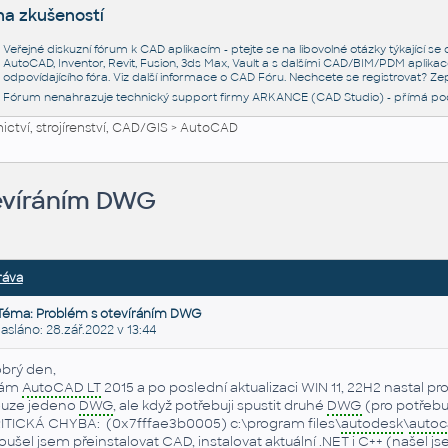
na zkušeností
Veřejné diskuzní fórum k CAD aplikacím - ptejte se na libovolné otázky týkající s
AutoCAD, Inventor, Revit, Fusion, 3ds Max, Vault a s dalšími CAD/BIM/PDM aplikac
odpovídajícího fóra. Viz další informace o
CAD Fóru
. Nechcete se registrovat? Zep
Fórum nenahrazuje technický support firmy ARKANCE (CAD Studio) - přímá po
ctví, strojírenství, CAD/GIS
>
AutoCAD
evíráním DWG
ráva
Téma: Problém s otevíráním DWG
láno: 28.zář.2022 v 13:44
brý den,
ám
AutoCAD LT
2015 a po poslední aktualizaci WIN 11, 22H2 nastal 
uze jedeno
DWG
, ale když potřebuji spustit druhé
DWG
(pro potřebu
ITICKÁ CHYBA: (0x7fffae3b0005) c:\program files\
autodesk
\
autoc
oušel jsem přeinstalovat
CAD
, instalovat aktuální .NET i
C++
(našel js