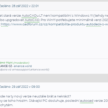
asláno: 28.zář.2022 v 22:01
let stará verze
AutoCAD
u LT není kompatibilní s Windows 11 (tehdy 
bo upgradovat
AutoCAD
. Pro Win11 potřebujete minimálně verzi 2021
z
http
s://www.cadforum.cz/cz/kompatibilita-produktu-
autodesk
-s-w
dimír Michl
(moderátor)
KANCE CZ
-
arkance.world
dpora viz emea.support.arkance.world)
asláno: 29.zář.2022 v 09:00
kde na ty nový verze neustále brát a nekráct?
ky se toho hrozím. Stávající PC dosluhuje, poslední
autocad
verze 20
chytám.