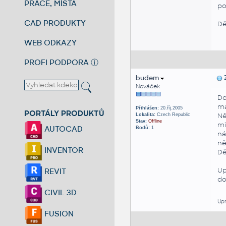
PRÁCE, MÍSTA
po
CAD PRODUKTY
Dě
WEB ODKAZY
PROFI PODPORA
ⓘ
budem
Z
Nováček
Do
m
Přihlášen:
20.říj.2005
PORTÁLY PRODUKTŮ
Ně
Lokalita:
Czech Republic
Stav:
Offline
mi
AUTOCAD
Bodů:
1
ná
ně
INVENTOR
Dě
Up
REVIT
do
CIVIL 3D
Upr
FUSION