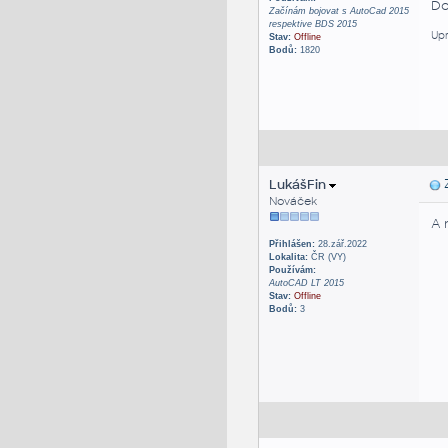
Do
Začínám bojovat s AutoCad 2015
respektive BDS 2015
Upr
Stav:
Offline
Bodů:
1820
LukášFin
Z
Nováček
A 
Přihlášen:
28.zář.2022
Lokalita:
ČR (VY)
Používám:
AutoCAD LT 2015
Stav:
Offline
Bodů:
3