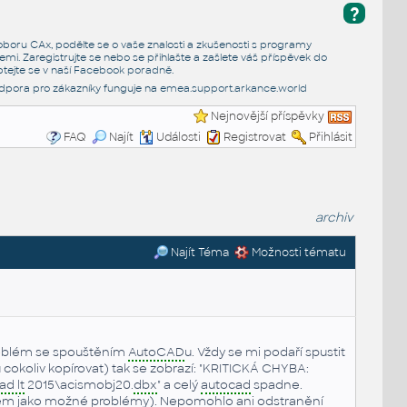
?
e oboru CAx, podělte se o vaše znalosti a zkušenosti s programy
emi. Zaregistrujte se nebo se přihlašte a zašlete váš příspěvek do
tejte se v naší
Facebook poradně
.
dpora pro zákazníky funguje na
emea.support.arkance.world
Nejnovější příspěvky
FAQ
Najít
Události
Registrovat
Přihlásit
archiv
Najít Téma
Možnosti tématu
problém se spouštěním
AutoCAD
u. Vždy se mi podaří spustit
 cokoliv kopírovat) tak se zobrazí: "KRITICKÁ CHYBA:
ad lt
2015\acismobj20.
dbx
" a celý
autocad
spadne.
em jako možné problémy). Nepomohlo ani odstranění