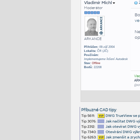
Vladimír Michl
Z
Moderátor
Bo
ve
Ne
op
ARKANCE
Přihlášen:
09.zář.2004
Lokalita:
ČR (JČ)
Používám:
Implementujeme řešení Autodesk
Stav:
Offline
Bodů:
22208
Vla
AR
(po
Příbuzné CAD tipy
:
Tip 5611:
DWG TrueView se při
Tip 3076:
Jak načítat DWG vý
Tip 2312:
Jak otevírat DWG v
Tip 7340:
Otevírání DWG výkr
Tip 6263:
Jak zmenšit a zrych