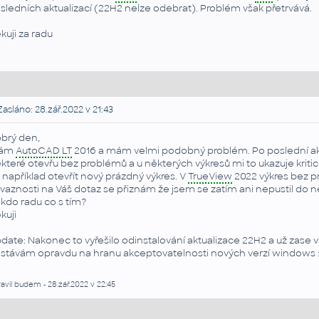
sledních aktualizací (22H2 nelze odebrat). Problém však přetrvává.
kuji za radu
asláno: 28.zář.2022 v 21:43
brý den,
ám
AutoCAD LT
2016 a mám velmi podobný problém. Po poslední aktu
které otevřu bez problémů a u některých výkresů mi to ukazuje kriti
 například otevřít nový prázdný výkres. V
TrueView
2022 výkres bez p
vaznosti na Váš dotaz se přiznám že jsem se zatím ani nepustil do 
kdo radu co s tím?
kuji
date: Nakonec to vyřešilo odinstalování aktualizace 22H2 a už zase
stávám opravdu na hranu akceptovatelnosti nových verzí windows :
avil budem - 28.zář.2022 v 22:45