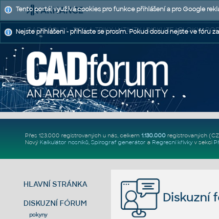
Tento portál využívá cookies pro funkce přihlášení a pro Google rek
CAD FÓRUM - TIPY A TRIKY | UTILITY | DISKUZE | BLOKY |
Nejste přihlášeni - přihlaste se prosím. Pokud dosud nejste ve fóru za
Přes 123.000 registrovaných u nás, celkem
1.130.000
registrovaných (C
Nový
Kalkulátor nosníků
,
Spirograf generátor
a
Regresní křivky
v sekci
P
HLAVNÍ STRÁNKA
Diskuzní 
DISKUZNÍ FÓRUM
pokyny