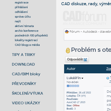
registrace
CAD diskuze, rady, výmě
přihlášení
odhlášení
správa účtu
najít
aktivní témata
archiv konference
Fórum
>
Autodesk - stavebni
posledních 100 příspěvků
lokality registrací
CAD blogy a média
Problém s ot
TIPY A TRIKY
Odpovědět
DOWNLOAD
Autor
Zp
CAD/BIM bloky
LukášFin
Zas
Nováček
PŘEVODNÍKY
Do
ŠKOLENÍ/VÝUKA
Přihlášen:
28.zář.2022
m
Lokalita:
ČR (VY)
Používám:
po
VIDEO UKÁZKY
AutoCAD LT 2015
KR
Stav:
Offline
Zk
Bodů:
3