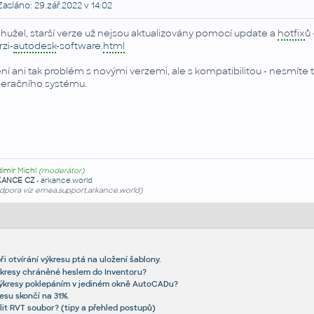
asláno: 29.zář.2022 v 14:02
hužel, starší verze už nejsou aktualizovány pomocí update a
hotfix
ů 
rzi-
autodesk
-software.
html
ní ani tak problém s novými verzemi, ale s kompatibilitou - nesmít
eračního systému.
dimír Michl
(moderátor)
KANCE CZ
-
arkance.world
dpora viz emea.support.arkance.world)
 otvírání výkresu ptá na uložení šablony.
kresy chráněné heslem do Inventoru?
ýkresy poklepáním v jediném okně AutoCADu?
esu skončí na 31%.
lit RVT soubor? (tipy a přehled postupů)