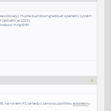
neexistovaly). Musíte buď downgradovat operační systém
 (aktuální je 2023).
indows-11-tip13151
16, na novém PS se tedy s cenovou politikou
autodesk
u