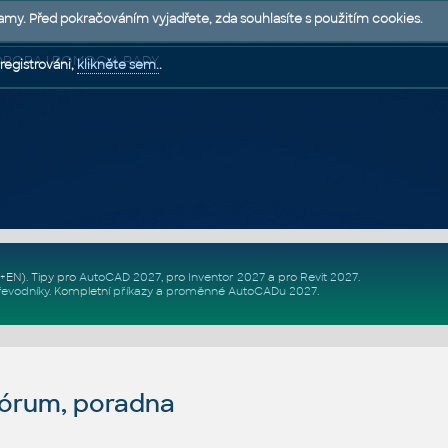
lamy. Před pokračováním vyjadřete, zda souhlasíte s použitím cookies.
 PODPORA | POMOC A RADY
registrováni,
klikněte sem.
.
Z+EN)
. Tipy pro
AutoCAD 2027
, pro
Inventor 2027
a pro
Revit 2027
.
řevodníky
.
Kompletní
příkazy
a
proměnné AutoCADu 2027
.
fórum, poradna