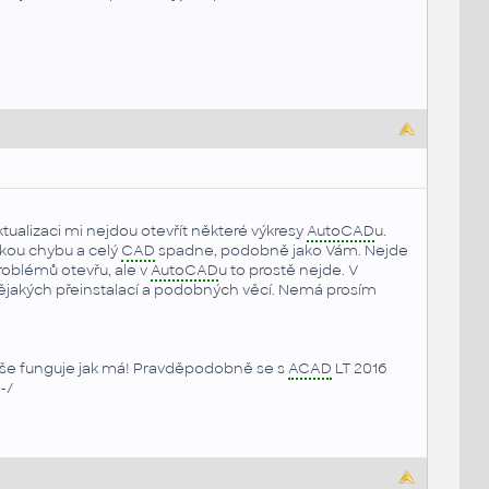
alizaci mi nejdou otevřít některé výkresy
AutoCAD
u.
ckou chybu a celý
CAD
spadne, podobně jako Vám. Nejde
roblémů otevřu, ale v
AutoCAD
u to prostě nejde. V
nějakých přeinstalací a podobných věcí. Nemá prosím
 vše funguje jak má! Pravděpodobně se s
ACAD
LT 2016
-/