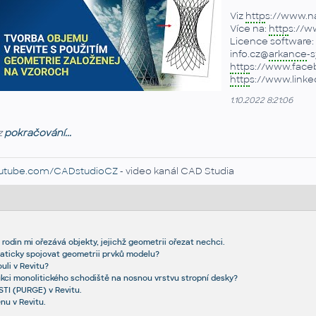
Viz
http
s://www.n
Více na:
http
s://w
Licence software:
info.cz@
arkance
-s
http
s://www.face
http
s://www.link
1.10.2022 8:21:06
z
pokračování...
utube.com/CADstudioCZ
- video kanál CAD Studia
 rodin mi ořezává objekty, jejichž geometrii ořezat nechci.
aticky spojovat geometrii prvků modelu?
uli v Revitu?
ukci monolitického schodiště na nosnou vrstvu stropní desky?
TI (PURGE) v Revitu.
nu v Revitu.