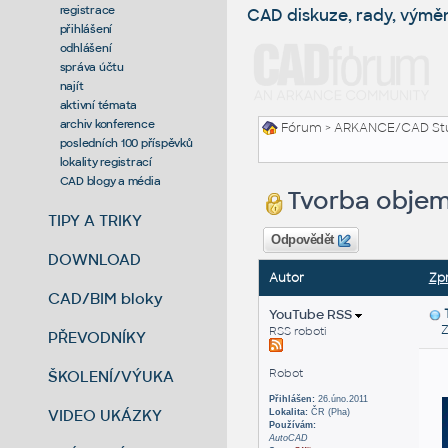
registrace
CAD diskuze, rady, výmě
přihlášení
odhlášení
správa účtu
najít
aktivní témata
archiv konference
Fórum
>
ARKANCE/CAD St
posledních 100 příspěvků
lokality registrací
CAD blogy a média
Tvorba objem
TIPY A TRIKY
Odpovědět
DOWNLOAD
Autor
Zp
CAD/BIM bloky
YouTube RSS
Zas
RSS roboti
PŘEVODNÍKY
Robot
ŠKOLENÍ/VÝUKA
Přihlášen:
26.úno.2011
VIDEO UKÁZKY
Lokalita:
ČR (Pha)
Používám:
AutoCAD