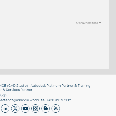
Oprávnění fóra
NCE
(CAD Studio) - Autodesk Platinum Partner & Training
r & Services Partner
AKT:
ster.cz@arkance.world | tel. +420 910 970 111