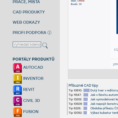
PRÁCE, MÍSTA
Stav:
Offline
Bodů:
88
CAD PRODUKTY
WEB ODKAZY
PROFI PODPORA
ⓘ
Vi
PORTÁLY PRODUKTŮ
yo
AUTOCAD
INVENTOR
Příbuzné CAD tipy
:
REVIT
Tip 10810:
Dutý tvar v editoru
Tip 11547:
Jak v Revitu autom
Tip 13202:
Jak vymodelovat ko
CIVIL 3D
Tip 10509:
Jak napojit konstr
Tip 8226:
Obdoba příkazu ČIS
FUSION
Tip 12092:
Výkaz kubatur teré