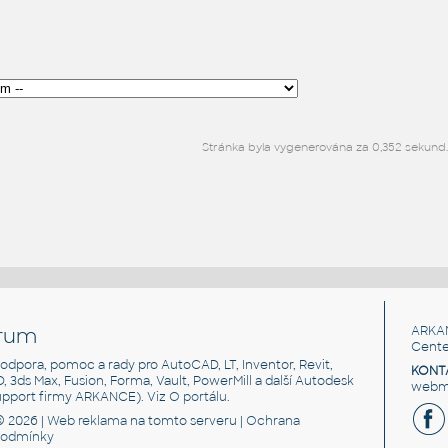
Stránka byla vygenerována za 0,352 sekund.
rum
ARKA
Cente
, podpora, pomoc a rady pro AutoCAD, LT, Inventor, Revit,
KONT
3D, 3ds Max, Fusion, Forma, Vault, PowerMill a další Autodesk
webma
support firmy ARKANCE). Viz
O portálu
.
© 2026 |
Web reklama
na tomto serveru |
Ochrana
podmínky