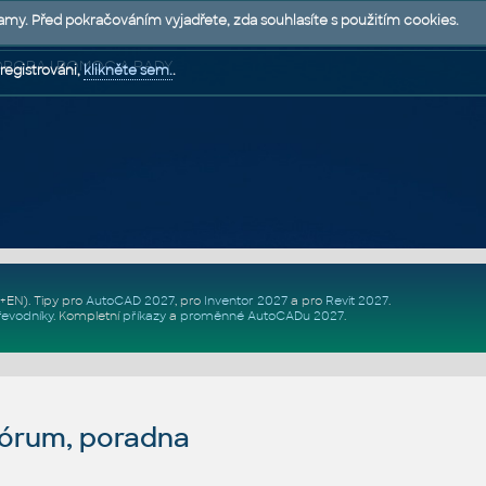
lamy. Před pokračováním vyjadřete, zda souhlasíte s použitím cookies.
 PODPORA | POMOC A RADY
registrováni,
klikněte sem.
.
Z+EN)
. Tipy pro
AutoCAD 2027
, pro
Inventor 2027
a pro
Revit 2027
.
řevodníky
.
Kompletní
příkazy
a
proměnné AutoCADu 2027
.
fórum, poradna