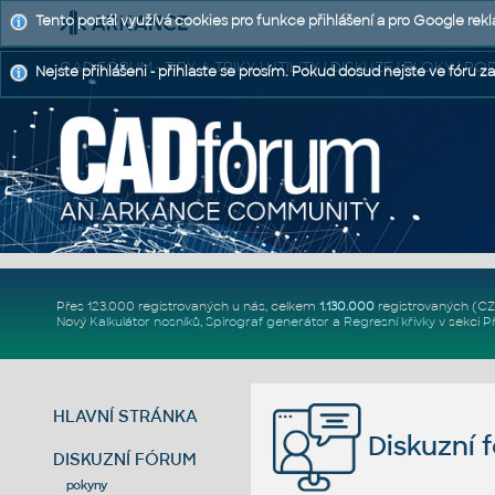
Tento portál využívá cookies pro funkce přihlášení a pro Google rek
CAD FÓRUM - TIPY A TRIKY | UTILITY | DISKUZE | BLOKY |
Nejste přihlášeni - přihlaste se prosím. Pokud dosud nejste ve fóru za
Přes 123.000 registrovaných u nás, celkem
1.130.000
registrovaných (C
Nový
Kalkulátor nosníků
,
Spirograf generátor
a
Regresní křivky
v sekci
P
HLAVNÍ STRÁNKA
Diskuzní 
DISKUZNÍ FÓRUM
pokyny