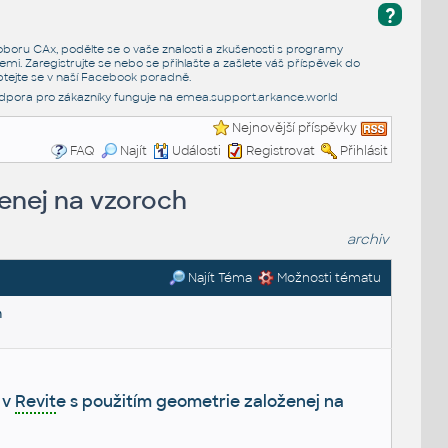
?
e oboru CAx, podělte se o vaše znalosti a zkušenosti s programy
emi. Zaregistrujte se nebo se přihlašte a zašlete váš příspěvek do
tejte se v naší
Facebook poradně
.
dpora pro zákazníky funguje na
emea.support.arkance.world
Nejnovější příspěvky
FAQ
Najít
Události
Registrovat
Přihlásit
ženej na vzoroch
archiv
Najít Téma
Možnosti tématu
h
 v
Revit
e s použitím geometrie založenej na