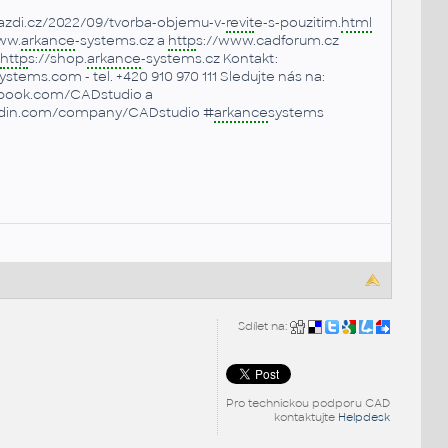
azdi.cz/2022/09/tvorba-objemu-v-
revit
e-s-pouzitim.
html
ww.
arkance
-systems.cz a
http
s://www.cadforum.cz
http
s://shop.
arkance
-systems.cz Kontakt:
ystems.com - tel. +420 910 970 111 Sledujte nás na:
book.com/CADstudio a
edin.com/company/CADstudio #
arkance
systems
Sdílet na:
Pro technickou podporu CAD
kontaktujte
Helpdesk