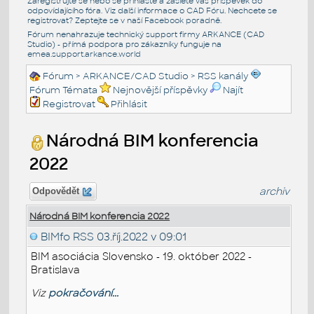
Zaregistrujte se nebo se přihlašte a zašlete váš příspěvek do
odpovídajícího fóra. Viz další informace o
CAD Fóru
. Nechcete se
registrovat? Zeptejte se v naší
Facebook poradně
.
Fórum nenahrazuje technický support firmy ARKANCE (CAD
Studio) - přímá podpora pro zákazníky funguje na
emea.support.arkance.world
Fórum
>
ARKANCE/CAD Studio
>
RSS kanály
Fórum Témata
Nejnovější příspěvky
Najít
Registrovat
Přihlásit
Národná BIM konferencia
2022
archiv
Odpovědět
Národná BIM konferencia 2022
BIMfo RSS
03.říj.2022 v 09:01
BIM asociácia Slovensko - 19. október 2022 -
Bratislava
Viz
pokračování...