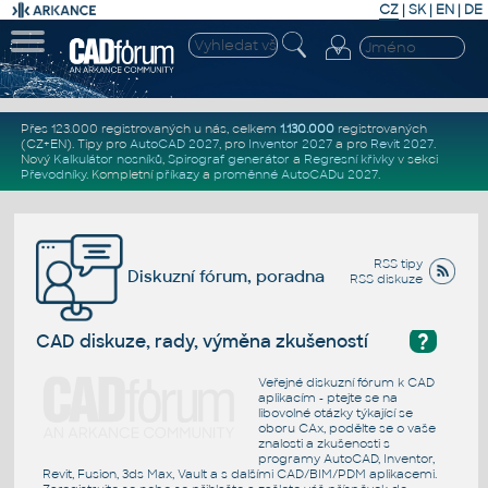
CZ
|
SK
|
EN
|
DE
Přes 123.000 registrovaných u nás, celkem
1.130.000
registrovaných
(CZ+EN)
. Tipy pro
AutoCAD 2027
, pro
Inventor 2027
a pro
Revit 2027
.
Nový
Kalkulátor nosníků
,
Spirograf generátor
a
Regresní křivky
v sekci
Převodníky
.
Kompletní
příkazy
a
proměnné AutoCADu 2027
.
RSS tipy
Diskuzní fórum, poradna
RSS diskuze
?
CAD diskuze, rady, výměna zkušeností
Veřejné diskuzní fórum k CAD
aplikacím - ptejte se na
libovolné otázky týkající se
oboru CAx, podělte se o vaše
znalosti a zkušenosti s
programy AutoCAD, Inventor,
Revit, Fusion, 3ds Max, Vault a s dalšími CAD/BIM/PDM aplikacemi.