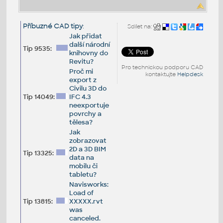
Příbuzné CAD tipy
:
Sdílet na:
Jak přidat
další národní
Tip 9535:
knihovny do
Revitu?
Pro technickou podporu CAD
Proč mi
kontaktujte
Helpdesk
export z
Civilu 3D do
Tip 14049:
IFC 4.3
neexportuje
povrchy a
tělesa?
Jak
zobrazovat
2D a 3D BIM
Tip 13325:
data na
mobilu či
tabletu?
Navisworks:
Load of
Tip 13815:
XXXXX.rvt
was
canceled.