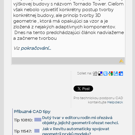
výškovej budovy s názvom Tornado Tower. Cieľom
však nebolo vysvetliť konkrétny postup tvorby
konkrétnej budovy, ale princíp tvorby 3D
geometrie , ktorá má opakujúci sa vzor a je
zložená z nejakých adaptívnych komponentov.
Dnes na tento predchádzajúci článok nadviažeme
a začneme tvorbou
Viz
pokračování...
Sdílet na:
Pro technickou podporu CAD
kontaktujte
Helpdesk
Příbuzné CAD tipy
:
Dutý tvar v editoru rodin mi ořezává
Tip 10810:
objekty, jejichž geometrii ořezat nechci.
Jak v Revitu automaticky spojovat
Tip 11547:
geometrii prvků modelu?