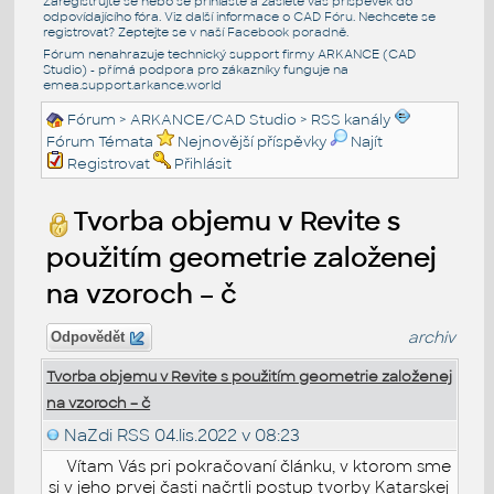
Zaregistrujte se nebo se přihlašte a zašlete váš příspěvek do
odpovídajícího fóra. Viz další informace o
CAD Fóru
. Nechcete se
registrovat? Zeptejte se v naší
Facebook poradně
.
Fórum nenahrazuje technický support firmy ARKANCE (CAD
Studio) - přímá podpora pro zákazníky funguje na
emea.support.arkance.world
Fórum
>
ARKANCE/CAD Studio
>
RSS kanály
Fórum Témata
Nejnovější příspěvky
Najít
Registrovat
Přihlásit
Tvorba objemu v Revite s
použitím geometrie založenej
na vzoroch – č
archiv
Odpovědět
Tvorba objemu v Revite s použitím geometrie založenej
na vzoroch – č
NaZdi RSS
04.lis.2022 v 08:23
Vítam Vás pri pokračovaní článku, v ktorom sme
si v jeho prvej časti načrtli postup tvorby Katarskej