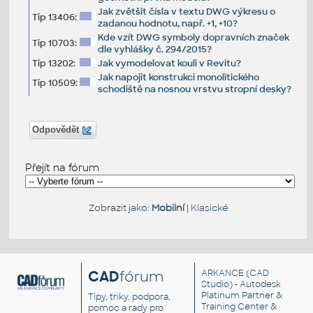
Jak zvětšit čísla v textu DWG výkresu o
Tip 13406:
zadanou hodnotu, např. +1, +10?
Kde vzít DWG symboly dopravních značek
Tip 10703:
dle vyhlášky č. 294/2015?
Tip 13202:
Jak vymodelovat kouli v Revitu?
Jak napojit konstrukci monolitického
Tip 10509:
schodiště na nosnou vrstvu stropní desky?
Odpovědět
Přejít na fórum
Zobrazit jako:
Mobilní
|
Klasické
CAD
fórum
ARKANCE
(CAD
Studio) - Autodesk
Platinum Partner &
Tipy, triky, podpora,
Training Center &
pomoc a rady pro