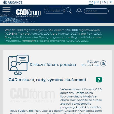
CZ
|
SK
|
EN
|
DE
Přes 123.000 registrovaných u nás, celkem
1.130.000
registrovaných
(CZ+EN)
. Tipy pro
AutoCAD 2027
, pro
Inventor 2027
a pro
Revit 2027
.
Nový
Kalkulátor nosníků
,
Spirograf generátor
a
Regresní křivky
v sekci
Převodníky
.
Kompletní
příkazy
a
proměnné AutoCADu 2027
.
RSS tipy
Diskuzní fórum, poradna
RSS diskuze
?
CAD diskuze, rady, výměna zkušeností
Veřejné diskuzní fórum k CAD
aplikacím - ptejte se na
libovolné otázky týkající se
oboru CAx, podělte se o vaše
znalosti a zkušenosti s
programy AutoCAD, Inventor,
Revit, Fusion, 3ds Max, Vault a s dalšími CAD/BIM/PDM aplikacemi.