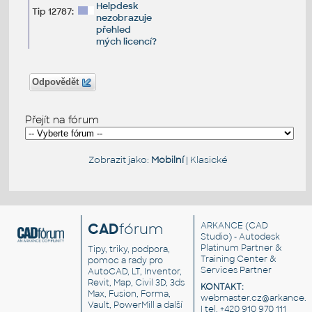
Helpdesk
Tip 12787:
nezobrazuje
přehled
mých licencí?
Odpovědět
Přejít na fórum
Zobrazit jako:
Mobilní
|
Klasické
CAD
fórum
ARKANCE
(CAD
Studio) - Autodesk
Platinum Partner &
Tipy, triky, podpora,
Training Center &
pomoc a rady pro
Services Partner
AutoCAD, LT, Inventor,
Revit, Map, Civil 3D, 3ds
KONTAKT:
Max, Fusion, Forma,
webmaster.cz@arkance.w
Vault, PowerMill a další
| tel. +420 910 970 111