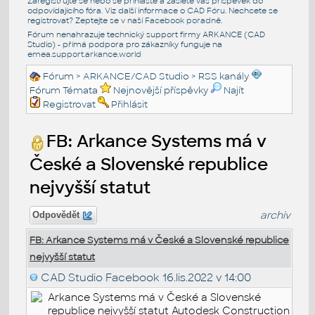
Zaregistrujte se nebo se přihlašte a zašlete váš příspěvek do
odpovídajícího fóra. Viz další informace o
CAD Fóru
. Nechcete se
registrovat? Zeptejte se v naší
Facebook poradně
.
Fórum nenahrazuje technický support firmy ARKANCE (CAD
Studio) - přímá podpora pro zákazníky funguje na
emea.support.arkance.world
Fórum
>
ARKANCE/CAD Studio
>
RSS kanály
Fórum Témata
Nejnovější příspěvky
Najít
Registrovat
Přihlásit
FB: Arkance Systems má v
České a Slovenské republice
nejvyšší statut
archiv
Odpovědět
FB: Arkance Systems má v České a Slovenské republice
nejvyšší statut
CAD Studio Facebook
16.lis.2022 v 14:00
Arkance Systems má v České a Slovenské
republice nejvyšší statut Autodesk Construction