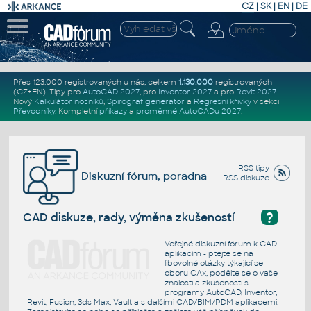
CZ
|
SK
|
EN
|
DE
Přes 123.000 registrovaných u nás, celkem
1.130.000
registrovaných
(CZ+EN)
. Tipy pro
AutoCAD 2027
, pro
Inventor 2027
a pro
Revit 2027
.
Nový
Kalkulátor nosníků
,
Spirograf generátor
a
Regresní křivky
v sekci
Převodníky
.
Kompletní
příkazy
a
proměnné AutoCADu 2027
.
RSS tipy
Diskuzní fórum, poradna
RSS diskuze
?
CAD diskuze, rady, výměna zkušeností
Veřejné diskuzní fórum k CAD
aplikacím - ptejte se na
libovolné otázky týkající se
oboru CAx, podělte se o vaše
znalosti a zkušenosti s
programy AutoCAD, Inventor,
Revit, Fusion, 3ds Max, Vault a s dalšími CAD/BIM/PDM aplikacemi.