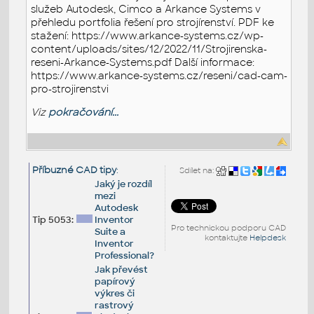
služeb Autodesk, Cimco a Arkance Systems v
přehledu portfolia řešení pro strojírenství. PDF ke
stažení: https://www.arkance-systems.cz/wp-
content/uploads/sites/12/2022/11/Strojirenska-
reseni-Arkance-Systems.pdf Další informace:
https://www.arkance-systems.cz/reseni/cad-cam-
pro-strojirenstvi
Viz
pokračování...
Příbuzné CAD tipy
:
Sdílet na:
Jaký je rozdíl
mezi
Autodesk
Tip 5053:
Inventor
Pro technickou podporu CAD
Suite a
kontaktujte
Helpdesk
Inventor
Professional?
Jak převést
papírový
výkres či
rastrový