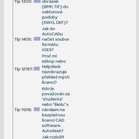
Tip 1300:
obrázek
(BMP, TIF) do
vektorové
podoby
(DWG, DXF)?
Jak do
AutoCADu
Tip 1405:
načíst soubor
formátu
IGES?
Proč mi
eShop nebo
Helpdesk
Tip 12787:
nezobrazuje
přehled mých
licencí?
Kdo je
považován za
"studenta"
nebo "školu" s
Tip 11216:
nárokem na
bezplatnou
licenci CAD
software
Autodesk?
Jak rozložit