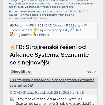
Zaregistrujte se nebo se přihlašte a zašlete váš příspěvek do
odpovídajícího fóra. Viz další informace o
CAD Fóru
. Nechcete se
registrovat? Zeptejte se v naší
Facebook poradně
.
Fórum nenahrazuje technický support firmy ARKANCE (CAD
Studio) - přímá podpora pro zákazníky funguje na
emea.support.arkance.world
Fórum
>
ARKANCE/CAD Studio
>
RSS kanály
Fórum Témata
Nejnovější příspěvky
Najít
Registrovat
Přihlásit
FB: Strojírenská řešení od
Arkance Systems. Seznamte
se s nejnovější
archiv
Odpovědět
FB: Strojírenská řešení od Arkance Systems. Seznamte
se s nejnovější
CAD Studio Facebook
23.lis.2022 v 13:58
Strojírenská řešení od Arkance Systems.
Seznamte se s nejnovější nabídkou produktů a