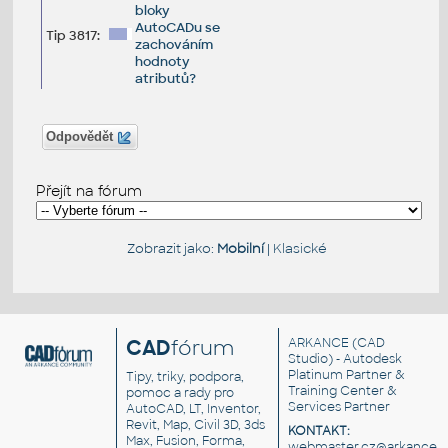
bloky
AutoCADu se
Tip 3817:
zachováním
hodnoty
atributů?
Odpovědět
Přejít na fórum
Zobrazit jako:
Mobilní
|
Klasické
CAD
fórum
ARKANCE
(CAD
Studio) - Autodesk
Platinum Partner &
Tipy, triky, podpora,
Training Center &
pomoc a rady pro
Services Partner
AutoCAD, LT, Inventor,
Revit, Map, Civil 3D, 3ds
KONTAKT:
Max, Fusion, Forma,
webmaster.cz@arkance.w