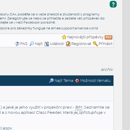
?
e oboru CAx, podělte se o vaše znalosti a zkušenosti s programy
emi. Zaregistrujte se nebo se přihlašte a zašlete váš příspěvek do
tejte se v naší
Facebook poradně
.
dpora pro zákazníky funguje na
emea.support.arkance.world
Nejnovější příspěvky
FAQ
Najít
Události
Registrovat
Přihlásit
archiv
Najít Téma
Možnosti tématu
a jaké je jeho využití v projekční praxi -
BIM
. Seznamte se
 s novou aplikací Class Feeder, která jej zpřístupňuje v
CI.aspx