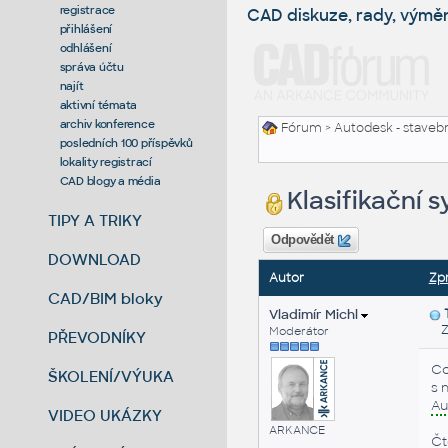
registrace
CAD diskuze, rady, výmě
přihlášení
odhlášení
správa účtu
najít
aktivní témata
archiv konference
Fórum
>
Autodesk - stavebni
posledních 100 příspěvků
lokality registrací
CAD blogy a média
Klasifikační 
TIPY A TRIKY
Odpovědět
DOWNLOAD
Autor
Zp
CAD/BIM bloky
Vladimír Michl
Zas
Moderátor
PŘEVODNÍKY
Co
ŠKOLENÍ/VÝUKA
s 
Au
VIDEO UKÁZKY
ARKANCE
Čt