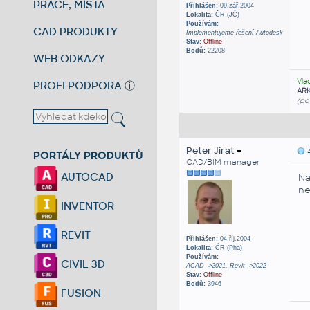
PRÁCE, MÍSTA
Přihlášen:
09.zář.2004
Lokalita:
ČR (JČ)
Používám:
CAD PRODUKTY
Implementujeme řešení Autodesk
Stav:
Offline
Bodů:
22208
WEB ODKAZY
Vla
PROFI PODPORA
ⓘ
AR
(po
Peter Jirat
Z
PORTÁLY PRODUKTŮ
CAD/BIM manager
AUTOCAD
Na
ne
INVENTOR
REVIT
Přihlášen:
04.říj.2004
Lokalita:
ČR (Pha)
Používám:
CIVIL 3D
ACAD ->2021, Revit ->2022
Stav:
Offline
Bodů:
3946
FUSION