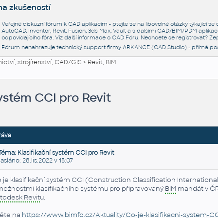
na zkušeností
Veřejné diskuzní fórum k CAD aplikacím - ptejte se na libovolné otázky týkající s
AutoCAD, Inventor, Revit, Fusion, 3ds Max, Vault a s dalšími CAD/BIM/PDM aplikac
odpovídajícího fóra. Viz další informace o
CAD Fóru
. Nechcete se registrovat? Zep
Fórum nenahrazuje technický support firmy ARKANCE (CAD Studio) - přímá po
ctví, strojírenství, CAD/GIS
>
Revit, BIM
systém CCI pro Revit
ráva
Téma: Klasifikační systém CCI pro Revit
láno: 28.lis.2022 v 15:07
 je klasifikační systém CCI (Construction Classification International) 
možnostmi klasifikačního systému pro připravovaný
BIM
mandát v ČR a
todesk Revit
u.
ěte na
http
s://www.
bimfo.cz
/Aktuality/Co-je-klasifikacni-system-C