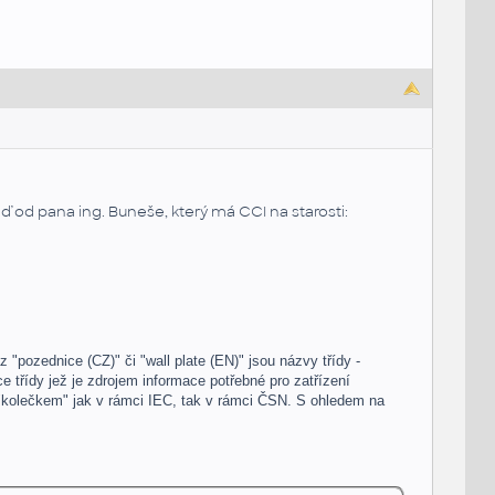
ěď od pana ing. Buneše, který má CCI na starosti:
pozednice (CZ)" či "wall plate (EN)" jsou názvy třídy -
ce třídy jež je zdrojem informace potřebné pro zatřízení
 "kolečkem" jak v rámci IEC, tak v rámci ČSN. S ohledem na