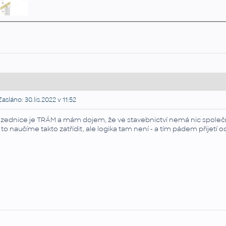
asláno: 30.lis.2022 v 11:52
zednice je TRÁM a mám dojem, že ve stavebnictví nemá nic společ
 to naučíme takto zatřídit, ale logika tam není - a tím pádem přijetí