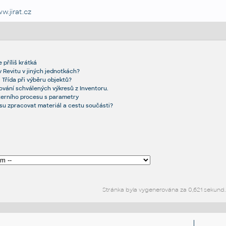
w.jirat.cz
 příliš krátká
 Revitu v jiných jednotkách?
 Třída při výběru objektů?
ování schválených výkresů z Inventoru.
xterního procesu s parametry
resu zpracovat materiál a cestu součásti?
Stránka byla vygenerována za 0,621 sekund.