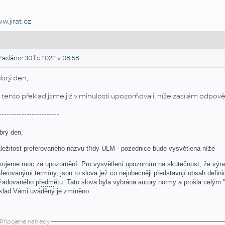
w.jirat.cz
asláno: 30.lis.2022 v 08:58
brý den,
 tento překlad jsme již v minulosti upozorňovali, níže zasílám odpov
------------------------
brý den,
ležitost preferovaného názvu třídy ULM - pozednice bude vysvětlena níže
kujeme moc za upozornění. Pro vysvětlení upozorním na skutečnost, že výraz "
ferovanými termíny, jsou to slova jež co nejobecněji představují obsah defini
žadovaného př
edm
ětu. Tato slova byla vybrána autory normy a prošla celým
íklad Vámi uváděný je zmíněno
Připojené náhledy