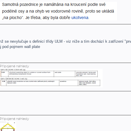
ž se nevylučuje s definicí třídy ULM - viz níže a tím dochází k zatřízení "pr
aj pod pojmem wall plate
Připojené náhledy
Připojené náhledy