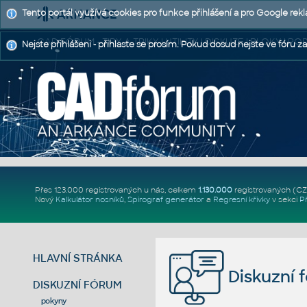
Tento portál využívá cookies pro funkce přihlášení a pro Google rek
CAD FÓRUM - TIPY A TRIKY | UTILITY | DISKUZE | BLOKY |
Nejste přihlášeni - přihlaste se prosím. Pokud dosud nejste ve fóru za
Přes 123.000 registrovaných u nás, celkem
1.130.000
registrovaných (C
Nový
Kalkulátor nosníků
,
Spirograf generátor
a
Regresní křivky
v sekci
P
HLAVNÍ STRÁNKA
Diskuzní 
DISKUZNÍ FÓRUM
pokyny