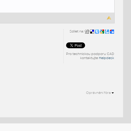
Sdílet na:
Pro technickou podporu CAD
kontaktujte
Helpdesk
Oprávnění fóra