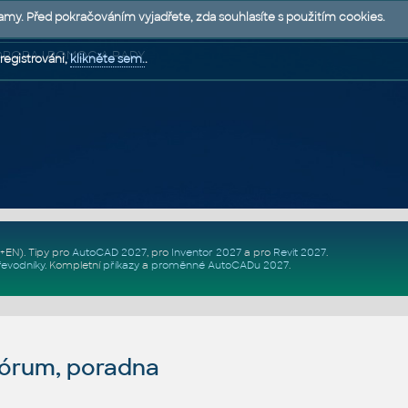
lamy. Před pokračováním vyjadřete, zda souhlasíte s použitím cookies.
 PODPORA | POMOC A RADY
registrováni,
klikněte sem.
.
Z+EN)
. Tipy pro
AutoCAD 2027
, pro
Inventor 2027
a pro
Revit 2027
.
řevodníky
.
Kompletní
příkazy
a
proměnné AutoCADu 2027
.
fórum, poradna