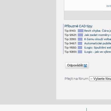
ww
Příbuzné CAD tipy
:
Tip 8143:
Revit chyba: Čára je
Tip 12621:
Jak zadat rozměry v
Tip 3390:
K čemu slouží volba
Tip 9467:
Automatické publik
Tip 11550:
iLogic: Spuštění e
Tip 10851:
iLogic - jak ve výk
Odpovědět
Přejít na fórum