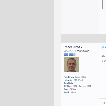
Peter Jirat
Z
CAD/BIM manager
Po
se
Přihlášen:
04.říj.2004
Lokalita:
ČR (Pha)
Používám:
ACAD ->2021, Revit ->2022
Stav:
Offline
Bodů:
3946
PJ