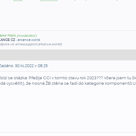
dimír Michl
(moderátor)
KANCE CZ
-
arkance.world
dpora viz emea.support.arkance.world)
asláno: 30.lis.2022 v 08:25
bízí se otázka: Přežije CCI v tomto stavu rok 2023??? Včera jsem tu šk
dá vysvětlit), že nosná ŽB stěna se řadí do kategorie komponentů U