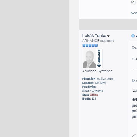
PJ
ww
Lukáš Tunka
Z
ARKANCE support
Do
na
---
Arkance Systems
Přihlášen:
02.čvc.2015
Do
Lokalita:
ČR (JM)
Používám:
zá
Revit + Dynamo
Stav:
Offline
Bodů:
114
dě
pre
po
př