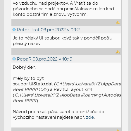
vo vzduchu nad projektov. A Vrátiť sa do
pôvodného sa nedá ani preinštalovaním len keď
konto odstránim a znovu vytvorím.
Peter Jirat
03.pro.2022 v 09:21
Je to nějaký UI soubor, když tak v pondělí pošlu
přesný název.
PepaR
03.pro.2022 v 10:19
Dobrý den,
měly by to být
soubor
UIState.dat
(
C:\Users\UzivatelXYZ\AppData\Ro
Revit RRRR\CSY
) a RevitUILayout.xml
(
C:\Users\UzivatelXYZ\AppData\Roaming\Autodesk\Re
Revit RRRR
).
Návod pro reset pásu karet a prohlížeče do
výchozího nastavení najdete např.
zde
.