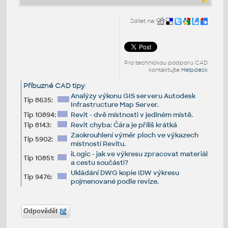
Sdílet na:
Pro technickou podporu CAD
kontaktujte
Helpdesk
Příbuzné CAD tipy
:
Analýzy výkonu GIS serveru Autodesk
Tip 8635:
Infrastructure Map Server.
Tip 10894:
Revit - dvě místnosti v jediném místě.
Tip 8143:
Revit chyba: Čára je příliš krátká
Zaokrouhlení výměr ploch ve výkazech
Tip 5902:
místností Revitu.
iLogic - jak ve výkresu zpracovat materiál
Tip 10851:
a cestu součásti?
Ukládání DWG kopie IDW výkresu
Tip 9476:
pojmenované podle revize.
Odpovědět