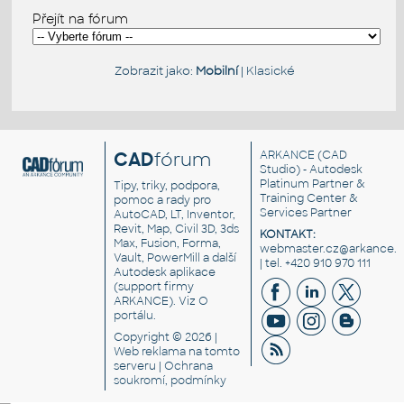
Přejít na fórum
Zobrazit jako:
Mobilní
|
Klasické
CAD
fórum
ARKANCE
(CAD
Studio) - Autodesk
Platinum Partner &
Tipy, triky, podpora,
Training Center &
pomoc a rady pro
Services Partner
AutoCAD, LT, Inventor,
Revit, Map, Civil 3D, 3ds
KONTAKT:
Max, Fusion, Forma,
webmaster.cz@arkance.w
Vault, PowerMill a další
| tel. +420 910 970 111
Autodesk aplikace
(support firmy
ARKANCE). Viz
O
portálu
.
Copyright © 2026 |
Web reklama
na tomto
serveru |
Ochrana
soukromí, podmínky