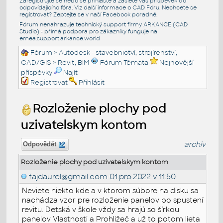
Zaregistrujte se nebo se přihlašte a zašlete váš příspěvek do
odpovídajícího fóra. Viz další informace o
CAD Fóru
. Nechcete se
registrovat? Zeptejte se v naší
Facebook poradně
.
Fórum nenahrazuje technický support firmy ARKANCE (CAD
Studio) - přímá podpora pro zákazníky funguje na
emea.support.arkance.world
Fórum
>
Autodesk - stavebnictví, strojírenství,
CAD/GIS
>
Revit, BIM
Fórum Témata
Nejnovější
příspěvky
Najít
Registrovat
Přihlásit
Rozloženie plochy pod
uzivatelskym kontom
archiv
Odpovědět
Rozloženie plochy pod uzivatelskym kontom
fajdaurel@gmail.com
01.pro.2022 v 11:50
Neviete niekto kde a v ktorom súbore na disku sa
nachádza vzor pre rozloženie panelov po spustení
revitu. Detská v škole vždy sa hrajú so šírkou
panelov Vlastnosti a Prohližeč a už to potom lieta