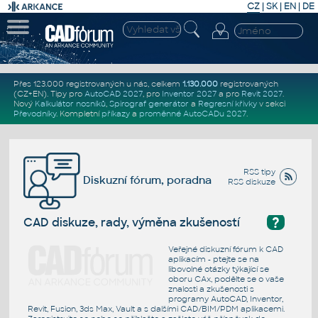
CZ
|
SK
|
EN
|
DE
Přes 123.000 registrovaných u nás, celkem
1.130.000
registrovaných
(CZ+EN)
. Tipy pro
AutoCAD 2027
, pro
Inventor 2027
a pro
Revit 2027
.
Nový
Kalkulátor nosníků
,
Spirograf generátor
a
Regresní křivky
v sekci
Převodníky
.
Kompletní
příkazy
a
proměnné AutoCADu 2027
.
RSS tipy
Diskuzní fórum, poradna
RSS diskuze
?
CAD diskuze, rady, výměna zkušeností
Veřejné diskuzní fórum k CAD
aplikacím - ptejte se na
libovolné otázky týkající se
oboru CAx, podělte se o vaše
znalosti a zkušenosti s
programy AutoCAD, Inventor,
Revit, Fusion, 3ds Max, Vault a s dalšími CAD/BIM/PDM aplikacemi.