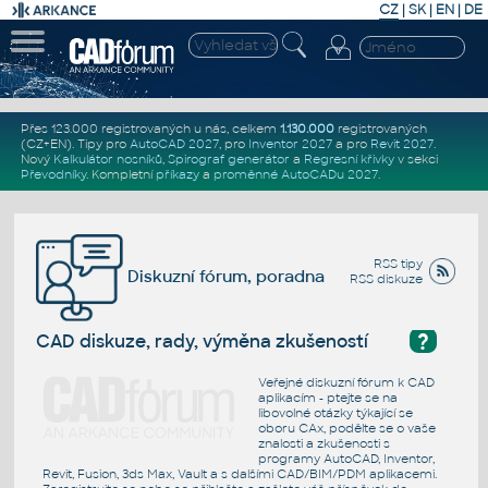
CZ
|
SK
|
EN
|
DE
Přes 123.000 registrovaných u nás, celkem
1.130.000
registrovaných
(CZ+EN)
. Tipy pro
AutoCAD 2027
, pro
Inventor 2027
a pro
Revit 2027
.
Nový
Kalkulátor nosníků
,
Spirograf generátor
a
Regresní křivky
v sekci
Převodníky
.
Kompletní
příkazy
a
proměnné AutoCADu 2027
.
RSS tipy
Diskuzní fórum, poradna
RSS diskuze
?
CAD diskuze, rady, výměna zkušeností
Veřejné diskuzní fórum k CAD
aplikacím - ptejte se na
libovolné otázky týkající se
oboru CAx, podělte se o vaše
znalosti a zkušenosti s
programy AutoCAD, Inventor,
Revit, Fusion, 3ds Max, Vault a s dalšími CAD/BIM/PDM aplikacemi.