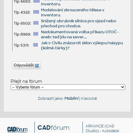
Tip 6693:
Inventoru.
Modelování zkrouceného tělesa v
Tip 4322:
Inventoru.
Snížený obrubník silnice pro vjezd nebo
Tip 6502:
přechod pro chodce.
Nedokumentovaná volba příkazu OTOČ -
Tip 8969:
aneb: teď jdu na sever....
Jak v Civilu znázornit sklon výkopu/násypu
Tip 5311:
(kolmé čárky)?
Odpovědět
Přejít na fórum
Zobrazit jako:
Mobilní
|
Klasické
CAD
fórum
ARKANCE
(CAD
Studio) - Autodesk