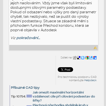
jejich nacílováním. Vždy jsme však byli limitováni
dostupnými cílovými parametry podsestavy.
Pokud cíl odsazení nebo výšky pro daný parametr
chyběl, tak nezbývalo, než se pustit do výroby
vlastní podsestavy. Situace se zásadně mění s
příchodem funkce Přechod koridoru, která se
poprvé objevila v Autodesk
Viz
pokračování...
Sdílet na:
Pro technickou podporu CAD
kontaktujte
Helpdesk
Příbuzné CAD tipy
:
Jak omezit maximální horizontální
Tip 10754:
vzdálenost cíle při cílování podsestav do
šířky?
Plechová přechodka obdélník-kruh v