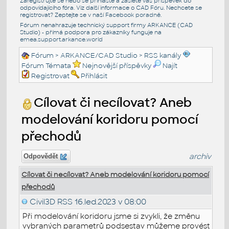
Zaregistrujte se nebo se přihlašte a zašlete váš příspěvek do
odpovídajícího fóra. Viz další informace o
CAD Fóru
. Nechcete se
registrovat? Zeptejte se v naší
Facebook poradně
.
Fórum nenahrazuje technický support firmy ARKANCE (CAD
Studio) - přímá podpora pro zákazníky funguje na
emea.support.arkance.world
Fórum
>
ARKANCE/CAD Studio
>
RSS kanály
Fórum Témata
Nejnovější příspěvky
Najít
Registrovat
Přihlásit
Cílovat či necílovat? Aneb
modelování koridoru pomocí
přechodů
archiv
Odpovědět
Cílovat či necílovat? Aneb modelování koridoru pomocí
přechodů
Civil3D RSS
16.led.2023 v 08:00
Při modelování koridoru jsme si zvykli, že změnu
vybraných parametrů podsestav můžeme provést