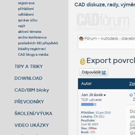
registrace
CAD diskuze, rady, výmě
přihlášení
odhlášení
správa účtu
najít
aktivní témata
archiv konference
Fórum
>
Autodesk - stavebni
posledních 100 příspěvků
lokality registrací
CAD blogy a média
Export povrch
TIPY A TRIKY
Odpovědět
DOWNLOAD
Autor
Zp
CAD/BIM bloky
Jan Jirásek
Zas
TOP uživatel
PŘEVODNÍKY
Do
ŠKOLENÍ/VÝUKA
Přihlášen:
15.pro.2010
ob
Lokalita:
ČR (ÚL)
Používám:
JT
VIDEO UKÁZKY
Civil 3D 2023
js
Stav:
Offline
QG
Bodů:
275