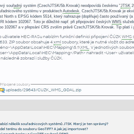
vý souř
adn
ý systém (CzechJTSK/5b.Krovak) neodpovídá českému "
JTSK
20
uřadnicového systému v produktech
Autodesk
. CzechJTSK/5b.Krovak je ekvi
st North s EPSG kódem 5514, který nahrazuje (doplňuje) často používaný (a 
RI kódem 102067. Toto je důležité např. při připojování českých
WMS
služeb
bo 102067 a v přepsání CRS zvolím právě CzechJTSK/5b.Krovak. Tip platí i 
o uživatele HEC-RASu nabízím funkční definici připojení ČÚZK
WMS
s
633. ZIP soubor obsahuje 4
xml
soubory, které je nutné vložit do adr
éno>\AppData\Local\HEC\Mapping\5.1\
XML
. V jednotlivých soubo
ser>\AppData\Local\HEC\Mapping</Path> nahradit <User> uživate
 následně zobrazí i služby ČÚZK.
Připojené soubory
uploads/29643/CUZK_WMS_GDAL.zip
bízí několik souřadnicových systémů JTSK. Který je ten správný?
el terénu do souboru GeoTIFF? A jak jej importovat?