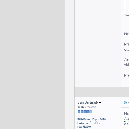
Ne
Př
op
An
sk
Př
Jan Jirásek
Z
TOP uživatel
No
Au
Přihlášen:
15.pro.2010
cz
Lokalita:
ČR (ÚL)
Používám: