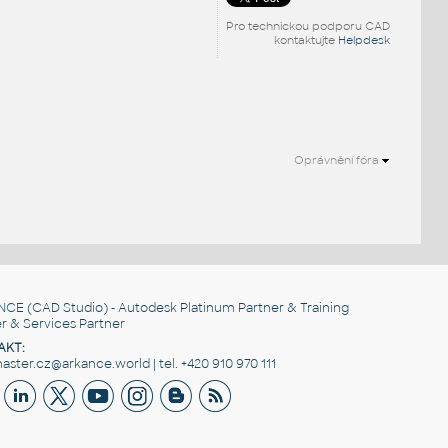
Pro technickou podporu CAD
kontaktujte
Helpdesk
Oprávnění fóra
NCE
(CAD Studio) - Autodesk Platinum Partner & Training
r & Services Partner
AKT:
ster.cz@arkance.world | tel. +420 910 970 111