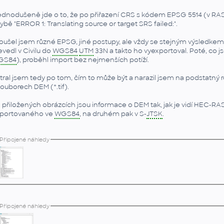
ednodušeně jde o to, že po přiřazení CRS s kódem EPSG 5514 (v RAS
ybě "ERROR 1: Translating source or target SRS failed:".
oušel jsem různé EPSG, jiné postupy, ale vždy se stejným výsledkem. 
evedl v Civilu do
WGS84
UTM
33N a takto ho vyexportoval. Poté, co j
GS84
), proběhl import bez nejmenších potíží.
tral jsem tedy po tom, čím to může být a narazil jsem na podstatný
souborech DEM (*.tif).
 přiložených obrázcích jsou informace o DEM tak, jak je vidí HEC-RA
portovaného ve
WGS84
, na druhém pak v S-
JTSK
.
Připojené náhledy
Připojené náhledy