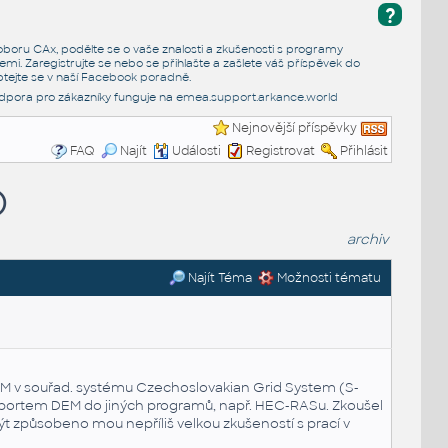
?
e oboru CAx, podělte se o vaše znalosti a zkušenosti s programy
emi. Zaregistrujte se nebo se přihlašte a zašlete váš příspěvek do
tejte se v naší
Facebook poradně
.
dpora pro zákazníky funguje na
emea.support.arkance.world
Nejnovější příspěvky
FAQ
Najít
Události
Registrovat
Přihlásit
)
archiv
Najít Téma
Možnosti tématu
DEM v souřad. systému Czechoslovakian Grid System (S-
portem DEM do jiných programů, např. HEC-RASu. Zkoušel
ýt způsobeno mou nepříliš velkou zkušeností s prací v