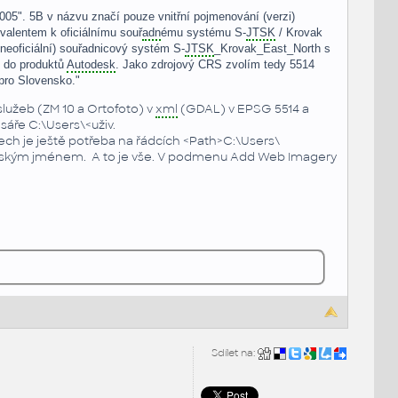
05". 5B v názvu značí pouze vnitřní pojmenování (verzi)
valentem k oficiálnímu souř
adn
ému systému S-
JTSK
/ Krovak
neoficiální) souřadnicový systém S-
JTSK
_Krovak_East_North s
 do produktů
Autodesk
. Jako zdrojový CRS zvolím tedy 5514
pro Slovensko."
lužeb (ZM 10 a Ortofoto) v
xml
(GDAL) v EPSG 5514 a
esáře C:\Users\<uživ.
rech je ještě potřeba na řádcích <Path>C:\Users\
lským jménem. A to je vše. V podmenu Add Web Imagery
Sdílet na: