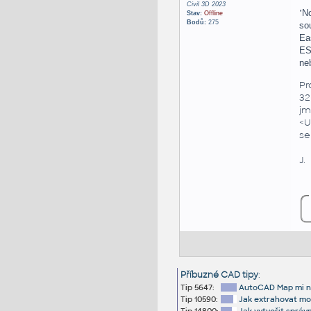
Civil 3D 2023
"
No
Stav:
Offline
Bodů:
275
so
Ea
ES
ne
Pr
32
jm
<U
se
J.
Příbuzné CAD tipy
:
Tip 5647:
AutoCAD Map mi na
Tip 10590:
Jak extrahovat mod