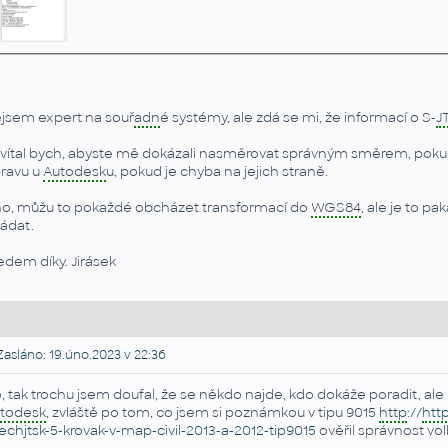
jsem expert na souř
adn
é systémy, ale zdá se mi, že informací o S-
J
ivítal bych, abyste mě dokázali nasměrovat správným směrem, pok
ravu u
Autodesk
u, pokud je chyba na jejich straně.
o, můžu to pokaždé obcházet transformací do
WGS84
, ale je to p
ládat.
edem díky. Jirásek
asláno: 19.úno.2023 v 22:36
, tak trochu jsem doufal, že se někdo najde, kdo dokáže poradit, ale
todesk
, zvláště po tom, co jsem si poznámkou v tipu 9015
http
://
htt
echjtsk-5-krovak-v-map-civil-2013-a-2012-tip9015
ověřil správnost vo