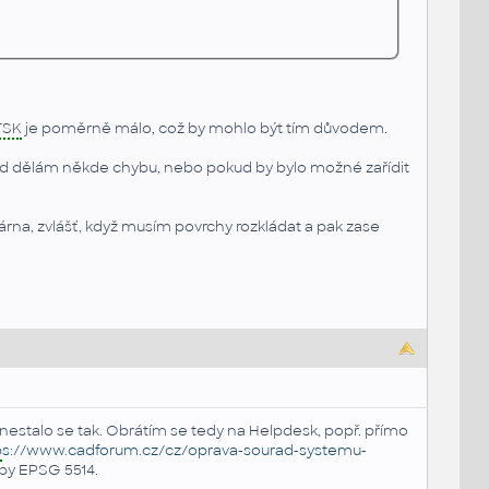
TSK
je poměrně málo, což by mohlo být tím důvodem.
ud dělám někde chybu, nebo pokud by bylo možné zařídit
akárna, zvlášť, když musím povrchy rozkládat a pak zase
 nestalo se tak. Obrátím se tedy na Helpdesk, popř. přímo
p
s://www.cadforum.cz/cz/oprava-sourad-systemu-
lby EPSG 5514.