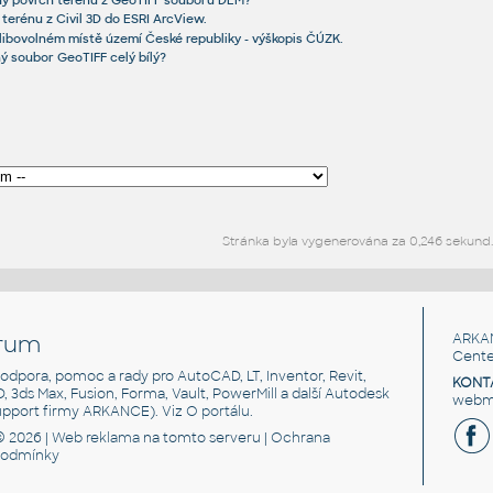
vný povrch terénu z GeoTIFF souborů DEM?
terénu z Civil 3D do ESRI ArcView.
libovolném místě území České republiky - výškopis ČÚZK.
ý soubor GeoTIFF celý bílý?
Stránka byla vygenerována za 0,246 sekund.
rum
ARKA
Cente
, podpora, pomoc a rady pro AutoCAD, LT, Inventor, Revit,
KONT
3D, 3ds Max, Fusion, Forma, Vault, PowerMill a další Autodesk
webma
support firmy ARKANCE). Viz
O portálu
.
© 2026 |
Web reklama
na tomto serveru |
Ochrana
podmínky