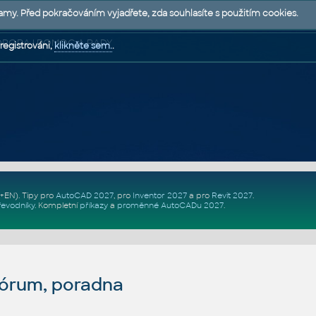
lamy. Před pokračováním vyjadřete, zda souhlasíte s použitím cookies.
 PODPORA | POMOC A RADY
registrováni,
klikněte sem.
.
Z+EN)
. Tipy pro
AutoCAD 2027
, pro
Inventor 2027
a pro
Revit 2027
.
řevodníky
.
Kompletní
příkazy
a
proměnné AutoCADu 2027
.
fórum, poradna