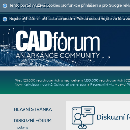
Tento portál využívá cookies pro funkce přihlášení a pro Google rek
CAD FÓRUM - TIPY A TRIKY | UTILITY | DISKUZE | BLOKY |
Nejste přihlášeni - přihlaste se prosím. Pokud dosud nejste ve fóru za
Přes 123.000 registrovaných u nás, celkem
1.130.000
registrovaných (C
Nový
Kalkulátor nosníků
,
Spirograf generátor
a
Regresní křivky
v sekci
P
HLAVNÍ STRÁNKA
Diskuzní 
DISKUZNÍ FÓRUM
pokyny