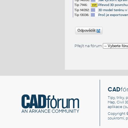
Tip 14800:
Jak vytvořit sprá
Tip 7146:
Převod 3D povrchu 
Tip 14092:
3D model terénu v 
Tip 13036:
Proč je exportovan
Odpovědět
Přejít na fórum
CAD
fó
Tipy, triky
Map, Civil 
aplikace (
Copyright 
soukromí, 