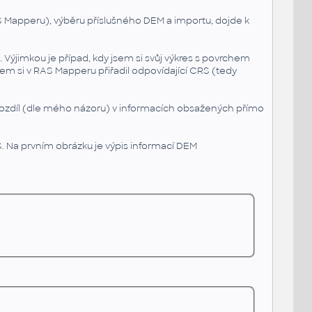
 Mapperu), výběru příslušného DEM a importu, dojde k
Výjimkou je případ, kdy jsem si svůj výkres s povrchem
sem si v RAS Mapperu přiřadil odpovídající CRS (tedy
 rozdíl (dle mého názoru) v informacích obsažených přímo
S. Na prvním obrázku je výpis informací DEM