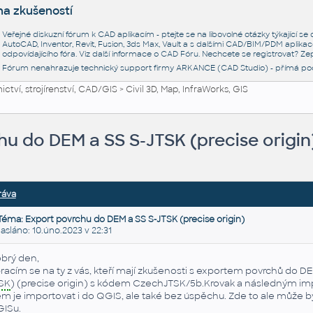
na zkušeností
Veřejné diskuzní fórum k CAD aplikacím - ptejte se na libovolné otázky týkající s
AutoCAD, Inventor, Revit, Fusion, 3ds Max, Vault a s dalšími CAD/BIM/PDM aplikac
odpovídajícího fóra. Viz další informace o
CAD Fóru
. Nechcete se registrovat? Zep
Fórum nenahrazuje technický support firmy ARKANCE (CAD Studio) - přímá po
ctví, strojírenství, CAD/GIS
>
Civil 3D, Map, InfraWorks, GIS
u do DEM a SS S-JTSK (precise origin
ráva
Téma: Export povrchu do DEM a SS S-JTSK (precise origin)
láno: 10.úno.2023 v 22:31
brý den,
racím se na ty z vás, kteří mají zkušenosti s exportem povrchů do 
SK
) (precise origin) s kódem CzechJTSK/5b.Krovak a následným im
em je importovat i do QGIS, ale také bez úspěchu. Zde to ale může b
ISu.