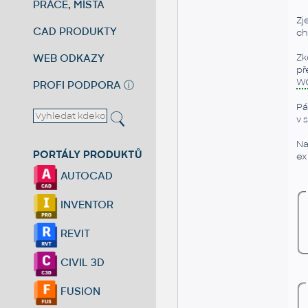
PRÁCE, MÍSTA
Zj
CAD PRODUKTY
ch
WEB ODKAZY
Zk
př
W
PROFI PODPORA
ⓘ
Pá
v 
Na
PORTÁLY PRODUKTŮ
ex
AUTOCAD
INVENTOR
REVIT
CIVIL 3D
FUSION