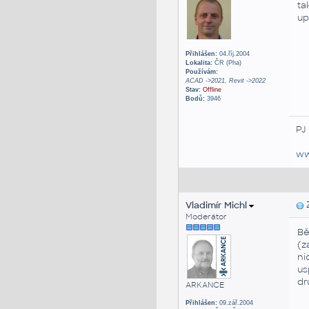
ta
up
Přihlášen:
04.říj.2004
Lokalita:
ČR (Pha)
Používám:
ACAD ->2021, Revit ->2022
Stav:
Offline
Bodů:
3946
PJ
ww
Vladimír Michl
Z
Moderátor
Bě
(z
ni
us
dr
ARKANCE
Přihlášen:
09.zář.2004