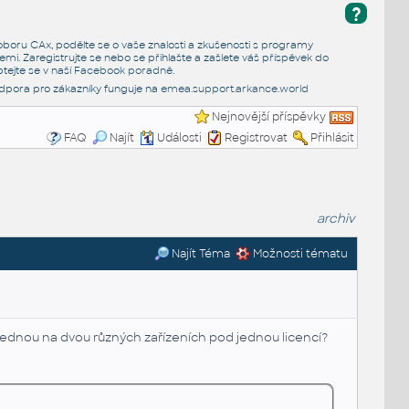
?
e oboru CAx, podělte se o vaše znalosti a zkušenosti s programy
emi. Zaregistrujte se nebo se přihlašte a zašlete váš příspěvek do
tejte se v naší
Facebook poradně
.
dpora pro zákazníky funguje na
emea.support.arkance.world
Nejnovější příspěvky
FAQ
Najít
Události
Registrovat
Přihlásit
archiv
Najít Téma
Možnosti tématu
dnou na dvou různých zařízeních pod jednou licencí?