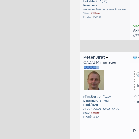
Lokalita:
ČR (JČ)
Používám:
Implementujeme řešení Autodesk
Stav:
Offline
Bodů:
22208
Vla
AR
(po
Peter Jirat
Z
CAD/BIM manager
T
Al
Přihlášen:
04.říj.2004
mn
Lokalita:
ČR (Pha)
Používám:
ACAD ->2021, Revit ->2022
Stav:
Offline
Bodů:
3946
PJ