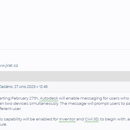
w.jirat.cz
asláno: 27.úno.2023 v 12:45
arting February 27th,
Autodesk
will enable messaging for users who 
an two devices simultaneously. The message will prompt users to pau
fferent user.
is capability will be enabled for
Inventor
and
Civil 3D
, to begin with,
ture.