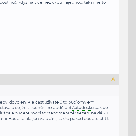
u postihu), když na více než dvou najednou, tak mne to
byl dovolen. Ale část uživatelů to buď omylem
stávalo se, že z licenčního oddělení
Autodesk
u pak po
í služba a budete moci to "zapomenuté" sezení na dálku
mi. Bude to ale jen varování, takže pokud budete chtít