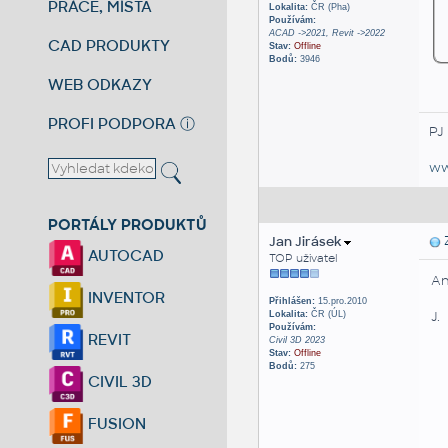
PRÁCE, MÍSTA
Lokalita:
ČR (Pha)
Používám:
ACAD ->2021, Revit ->2022
CAD PRODUKTY
Stav:
Offline
Bodů:
3946
WEB ODKAZY
PROFI PODPORA
ⓘ
PJ
ww
PORTÁLY PRODUKTŮ
Jan Jirásek
Z
AUTOCAD
TOP uživatel
An
INVENTOR
Přihlášen:
15.pro.2010
J.
Lokalita:
ČR (ÚL)
Používám:
REVIT
Civil 3D 2023
Stav:
Offline
Bodů:
275
CIVIL 3D
FUSION