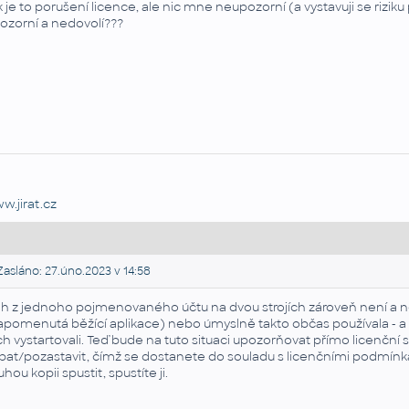
k je to porušení licence, ale nic mne neupozorní (a vystavuji se rizik
ozorní a nedovolí???
w.jirat.cz
asláno: 27.úno.2023 v 14:58
h z jednoho pojmenovaného účtu na dvou strojích zároveň není a ne
apomenutá běžící aplikace) nebo úmyslně takto občas používala - a 
ch vystartovali. Teď bude na tuto situaci upozorňovat přímo licenčn
pat/pozastavit, čímž se dostanete do souladu s licenčními podmínka
uhou kopii spustit, spustíte ji.