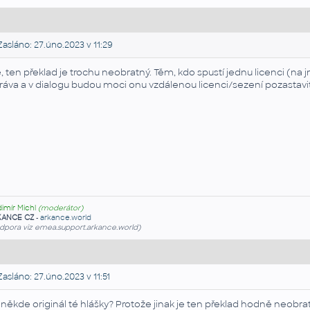
asláno: 27.úno.2023 v 11:29
, ten překlad je trochu neobratný. Těm, kdo spustí jednu licenci (na
ráva a v dialogu budou moci onu vzdálenou licenci/sezení pozastavit
dimír Michl
(moderátor)
KANCE CZ
-
arkance.world
dpora viz emea.support.arkance.world)
asláno: 27.úno.2023 v 11:51
 někde originál té hlášky? Protože jinak je ten překlad hodně neobra