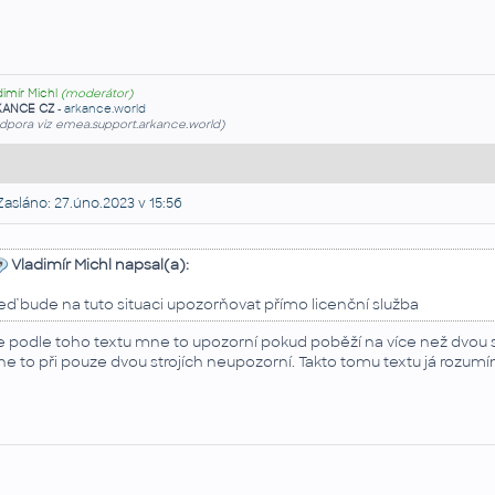
dimír Michl
(moderátor)
KANCE CZ
-
arkance.world
dpora viz emea.support.arkance.world)
asláno: 27.úno.2023 v 15:56
Vladimír Michl napsal(a):
eď bude na tuto situaci upozorňovat přímo licenční služba
e podle toho textu mne to upozorní pokud poběží na více než dvou st
e to při pouze dvou strojích neupozorní. Takto tomu textu já rozumí