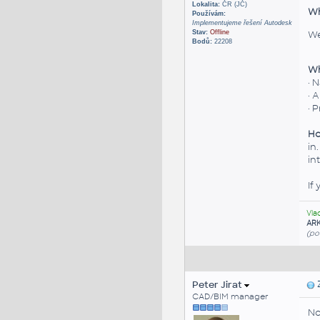
Lokalita:
ČR (JČ)
Wh
Používám:
Implementujeme řešení Autodesk
We
Stav:
Offline
Bodů:
22208
Wh
· 
· 
· 
Ho
in
in
If
Vla
AR
(po
Peter Jirat
Z
CAD/BIM manager
No