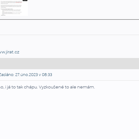
w.jirat.cz
asláno: 27.úno.2023 v 08:33
o, i já to tak chápu. Vyzkoušené to ale nemám.