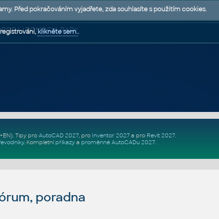
lamy. Před pokračováním vyjadřete, zda souhlasíte s použitím cookies.
 PODPORA | POMOC A RADY
registrováni,
klikněte sem.
.
Z+EN)
. Tipy pro
AutoCAD 2027
, pro
Inventor 2027
a pro
Revit 2027
.
řevodníky
.
Kompletní
příkazy
a
proměnné AutoCADu 2027
.
fórum, poradna