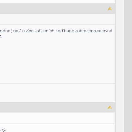
 jméno) na 2 a více zařízeních, teď bude zobrazena varovná
.
tný.