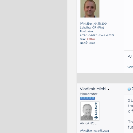
Přihlášen:
04.říj.2004
Lokalita:
ČR (Pha)
Používám:
ACAD ->2021, Revit ->2022
Stav:
Offline
Bodů:
3946
PJ
ww
Vladimír Michl
Z
Moderátor
St
th
di
Th
ARKANCE
fu
Přihlášen:
09.zář.2004