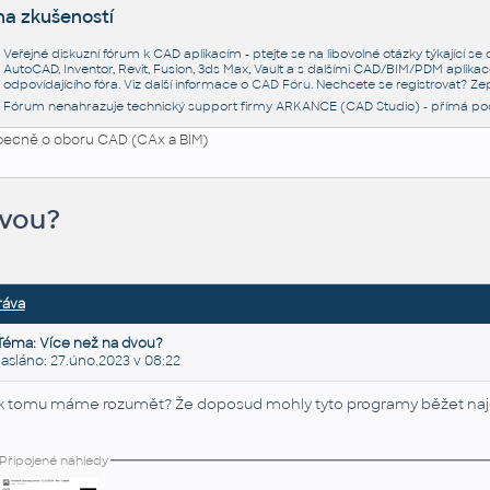
na zkušeností
Veřejné diskuzní fórum k CAD aplikacím - ptejte se na libovolné otázky týkající s
AutoCAD, Inventor, Revit, Fusion, 3ds Max, Vault a s dalšími CAD/BIM/PDM aplikac
odpovídajícího fóra. Viz další informace o
CAD Fóru
. Nechcete se registrovat? Zep
Fórum nenahrazuje technický support firmy ARKANCE (CAD Studio) - přímá po
ecně o oboru CAD (CAx a BIM)
dvou?
ráva
Téma: Více než na dvou?
sláno: 27.úno.2023 v 08:22
k tomu máme rozumět? Že doposud mohly tyto programy běžet naje
Připojené náhledy