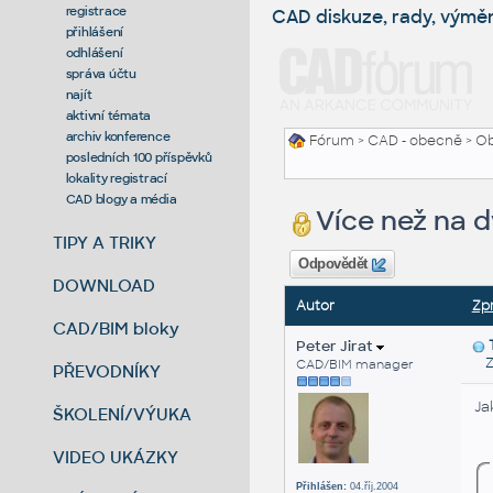
registrace
CAD diskuze, rady, výmě
přihlášení
odhlášení
správa účtu
najít
aktivní témata
archiv konference
Fórum
>
CAD - obecně
>
Ob
posledních 100 příspěvků
lokality registrací
CAD blogy a média
Více než na 
TIPY A TRIKY
Odpovědět
DOWNLOAD
Autor
Zp
CAD/BIM bloky
Peter Jirat
Za
CAD/BIM manager
PŘEVODNÍKY
Ja
ŠKOLENÍ/VÝUKA
VIDEO UKÁZKY
Přihlášen:
04.říj.2004