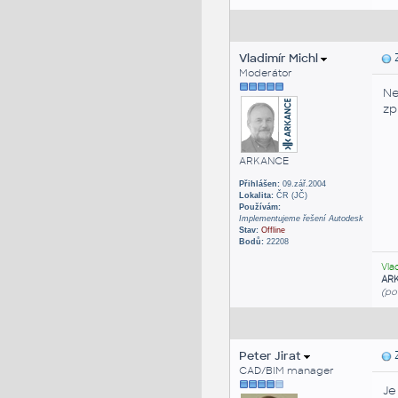
Vladimír Michl
Z
Moderátor
Ne
zp
ARKANCE
Přihlášen:
09.zář.2004
Lokalita:
ČR (JČ)
Používám:
Implementujeme řešení Autodesk
Stav:
Offline
Bodů:
22208
Vla
AR
(po
Peter Jirat
Z
CAD/BIM manager
Je