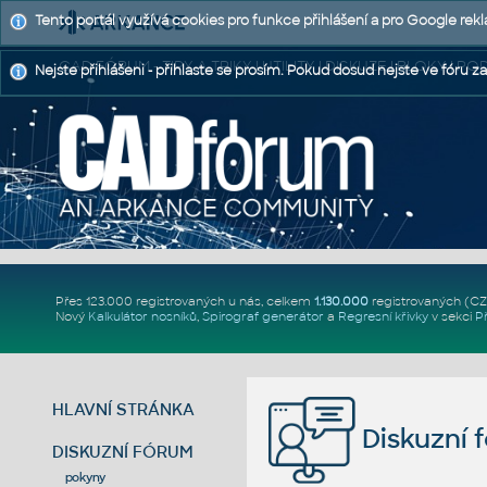
Tento portál využívá cookies pro funkce přihlášení a pro Google rek
CAD FÓRUM - TIPY A TRIKY | UTILITY | DISKUZE | BLOKY |
Nejste přihlášeni - přihlaste se prosím. Pokud dosud nejste ve fóru za
Přes 123.000 registrovaných u nás, celkem
1.130.000
registrovaných (C
Nový
Kalkulátor nosníků
,
Spirograf generátor
a
Regresní křivky
v sekci
P
HLAVNÍ STRÁNKA
Diskuzní 
DISKUZNÍ FÓRUM
pokyny