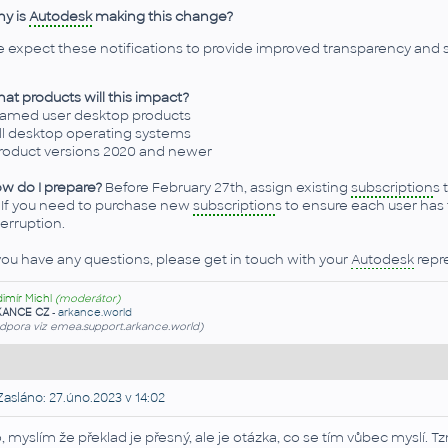
y is
Autodesk
making this change?
 expect these notifications to provide improved transparency and
at products will this impact?
Named user desktop products
All desktop operating systems
Product versions 2020 and newer
w do I prepare?
Before February 27th, assign existing
subscription
s 
. If you need to purchase new
subscription
s to ensure each user has 
terruption.
 you have any questions, please get in touch with your
Autodesk
repre
dimír Michl
(moderátor)
KANCE CZ
-
arkance.world
dpora viz emea.support.arkance.world)
asláno: 27.úno.2023 v 14:02
, myslím že překlad je přesný, ale je otázka, co se tím vůbec myslí. 