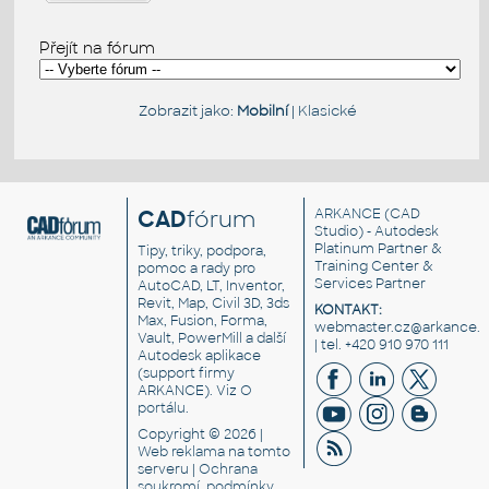
Přejít na fórum
Zobrazit jako:
Mobilní
|
Klasické
CAD
fórum
ARKANCE
(CAD
Studio) - Autodesk
Platinum Partner &
Tipy, triky, podpora,
Training Center &
pomoc a rady pro
Services Partner
AutoCAD, LT, Inventor,
Revit, Map, Civil 3D, 3ds
KONTAKT:
Max, Fusion, Forma,
webmaster.cz@arkance.w
Vault, PowerMill a další
| tel. +420 910 970 111
Autodesk aplikace
(support firmy
ARKANCE). Viz
O
portálu
.
Copyright © 2026 |
Web reklama
na tomto
serveru |
Ochrana
soukromí, podmínky