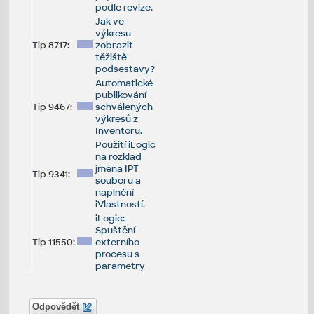
podle revize.
Jak ve
výkresu
Tip 8717:
zobrazit
těžiště
podsestavy?
Automatické
publikování
Tip 9467:
schválených
výkresů z
Inventoru.
Použití iLogic
na rozklad
jména IPT
Tip 9341:
souboru a
naplnění
iVlastností.
iLogic:
Spuštění
Tip 11550:
externího
procesu s
parametry
Odpovědět