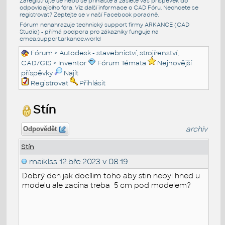
Zaregistrujte se nebo se přihlašte a zašlete váš příspěvek do
odpovídajícího fóra. Viz další informace o
CAD Fóru
. Nechcete se
registrovat? Zeptejte se v naší
Facebook poradně
.
Fórum nenahrazuje technický support firmy ARKANCE (CAD
Studio) - přímá podpora pro zákazníky funguje na
emea.support.arkance.world
Fórum
>
Autodesk - stavebnictví, strojírenství,
CAD/GIS
>
Inventor
Fórum Témata
Nejnovější
příspěvky
Najít
Registrovat
Přihlásit
Stín
archiv
Odpovědět
Stín
maiklss
12.bře.2023 v 08:19
Dobrý den jak docílim toho aby stin nebyl hned u
modelu ale zacina treba 5 cm pod modelem?