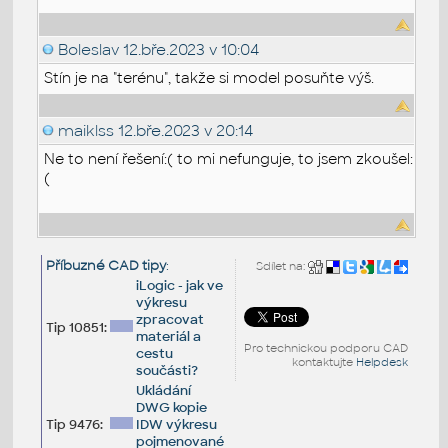
Boleslav
12.bře.2023 v 10:04
Stín je na "terénu", takže si model posuňte výš.
maiklss
12.bře.2023 v 20:14
Ne to není řešení:( to mi nefunguje, to jsem zkoušel:
(
Příbuzné CAD tipy
:
Sdílet na:
iLogic - jak ve
výkresu
zpracovat
Tip 10851:
materiál a
Pro technickou podporu CAD
cestu
kontaktujte
Helpdesk
součásti?
Ukládání
DWG kopie
Tip 9476:
IDW výkresu
pojmenované