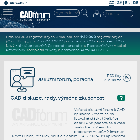
CZ
|
SK
|
EN
|
DE
Přes 123.000 registrovaných u nás, celkem
1.130.000
registrovaných
(CZ+EN)
. Tipy pro
AutoCAD 2027
, pro
Inventor 2027
a pro
Revit 2027
.
Nový
Kalkulátor nosníků
,
Spirograf generátor
a
Regresní křivky
v sekci
Převodníky
.
Kompletní
příkazy
a
proměnné AutoCADu 2027
.
RSS tipy
Diskuzní fórum, poradna
RSS diskuze
?
CAD diskuze, rady, výměna zkušeností
Veřejné diskuzní fórum k CAD
aplikacím - ptejte se na
libovolné otázky týkající se
oboru CAx, podělte se o vaše
znalosti a zkušenosti s
programy AutoCAD, Inventor,
Revit, Fusion, 3ds Max, Vault a s dalšími CAD/BIM/PDM aplikacemi.