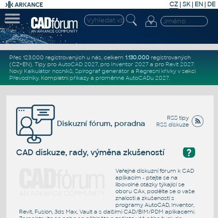
CZ
|
SK
|
EN
|
DE
Přes 123.000 registrovaných u nás, celkem
1.130.000
registrovaných
(CZ+EN)
. Tipy pro
AutoCAD 2027
, pro
Inventor 2027
a pro
Revit 2027
.
Nový
Kalkulátor nosníků
,
Spirograf generátor
a
Regresní křivky
v sekci
Převodníky
.
Kompletní
příkazy
a
proměnné AutoCADu 2027
.
RSS tipy
Diskuzní fórum, poradna
RSS diskuze
?
CAD diskuze, rady, výměna zkušeností
Veřejné diskuzní fórum k CAD
aplikacím - ptejte se na
libovolné otázky týkající se
oboru CAx, podělte se o vaše
znalosti a zkušenosti s
programy AutoCAD, Inventor,
Revit, Fusion, 3ds Max, Vault a s dalšími CAD/BIM/PDM aplikacemi.