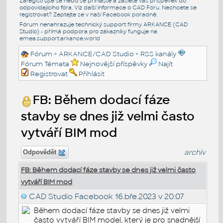
Zaregistrujte se nebo se přihlašte a zašlete váš příspěvek do
odpovídajícího fóra. Viz další informace o
CAD Fóru
. Nechcete se
registrovat? Zeptejte se v naší
Facebook poradně
.
Fórum nenahrazuje technický support firmy ARKANCE (CAD
Studio) - přímá podpora pro zákazníky funguje na
emea.support.arkance.world
Fórum
>
ARKANCE/CAD Studio
>
RSS kanály
Fórum Témata
Nejnovější příspěvky
Najít
Registrovat
Přihlásit
FB: Během dodací fáze
stavby se dnes již velmi často
vytváří BIM mod
archiv
Odpovědět
FB: Během dodací fáze stavby se dnes již velmi často
vytváří BIM mod
CAD Studio Facebook
16.bře.2023 v 20:07
Během dodací fáze stavby se dnes již velmi
často vytváří BIM model, který je pro snadnější