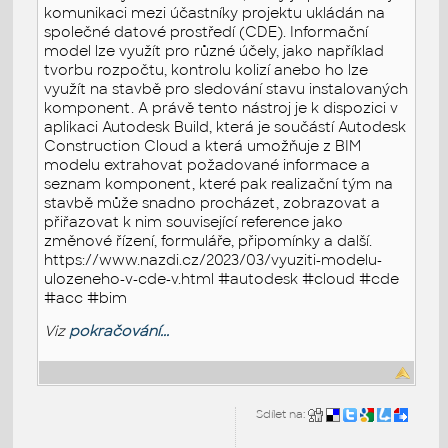
komunikaci mezi účastníky projektu ukládán na
společné datové prostředí (CDE). Informační
model lze využít pro různé účely, jako například
tvorbu rozpočtu, kontrolu kolizí anebo ho lze
využít na stavbě pro sledování stavu instalovaných
komponent. A právě tento nástroj je k dispozici v
aplikaci Autodesk Build, která je součástí Autodesk
Construction Cloud a která umožňuje z BIM
modelu extrahovat požadované informace a
seznam komponent, které pak realizační tým na
stavbě může snadno procházet, zobrazovat a
přiřazovat k nim související reference jako
změnové řízení, formuláře, připomínky a další.
https://www.nazdi.cz/2023/03/vyuziti-modelu-
ulozeneho-v-cde-v.html #autodesk #cloud #cde
#acc #bim
Viz
pokračování...
Sdílet na: