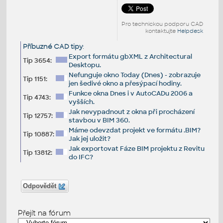
Pro technickou podporu CAD
kontaktujte
Helpdesk
Příbuzné CAD tipy
:
Export formátu gbXML z Architectural
Tip 3654:
Desktopu.
Nefunguje okno Today (Dnes) - zobrazuje
Tip 1151:
jen šedivé okno a přesýpací hodiny.
Funkce okna Dnes i v AutoCADu 2006 a
Tip 4743:
vyšších.
Jak nevypadnout z okna při procházení
Tip 12757:
stavbou v BIM 360.
Máme odevzdat projekt ve formátu .BIM?
Tip 10887:
Jak jej uložit?
Jak exportovat Fáze BIM projektu z Revitu
Tip 13812:
do IFC?
Odpovědět
Přejít na fórum