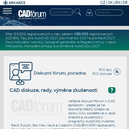
CZ
|
SK
|
EN
|
DE
Přes 123.000 registrovaných u nás, celkem
1.130.000
registrovaných
(CZ+EN)
. Tipy pro
AutoCAD 2027
, pro
Inventor 2027
a pro
Revit 2027
.
Nový
Kalkulátor nosníků
,
Spirograf generátor
a
Regresní křivky
v sekci
Převodníky
.
Kompletní
příkazy
a
proměnné AutoCADu 2027
.
RSS tipy
Diskuzní fórum, poradna
RSS diskuze
?
CAD diskuze, rady, výměna zkušeností
Veřejné diskuzní fórum k CAD
aplikacím - ptejte se na
libovolné otázky týkající se
oboru CAx, podělte se o vaše
znalosti a zkušenosti s
programy AutoCAD, Inventor,
Revit, Fusion, 3ds Max, Vault a s dalšími CAD/BIM/PDM aplikacemi.