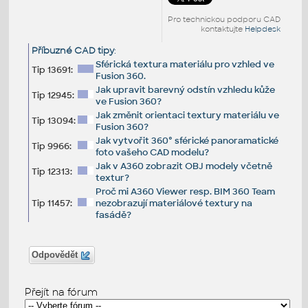
Pro technickou podporu CAD
kontaktujte
Helpdesk
Příbuzné CAD tipy
:
Sférická textura materiálu pro vzhled ve
Tip 13691:
Fusion 360.
Jak upravit barevný odstín vzhledu kůže
Tip 12945:
ve Fusion 360?
Jak změnit orientaci textury materiálu ve
Tip 13094:
Fusion 360?
Jak vytvořit 360° sférické panoramatické
Tip 9966:
foto vašeho CAD modelu?
Jak v A360 zobrazit OBJ modely včetně
Tip 12313:
textur?
Proč mi A360 Viewer resp. BIM 360 Team
Tip 11457:
nezobrazují materiálové textury na
fasádě?
Odpovědět
Přejít na fórum