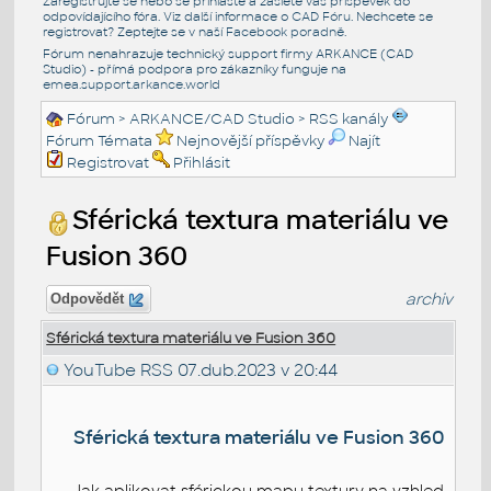
Zaregistrujte se nebo se přihlašte a zašlete váš příspěvek do
odpovídajícího fóra. Viz další informace o
CAD Fóru
. Nechcete se
registrovat? Zeptejte se v naší
Facebook poradně
.
Fórum nenahrazuje technický support firmy ARKANCE (CAD
Studio) - přímá podpora pro zákazníky funguje na
emea.support.arkance.world
Fórum
>
ARKANCE/CAD Studio
>
RSS kanály
Fórum Témata
Nejnovější příspěvky
Najít
Registrovat
Přihlásit
Sférická textura materiálu ve
Fusion 360
archiv
Odpovědět
Sférická textura materiálu ve Fusion 360
YouTube RSS
07.dub.2023 v 20:44
Sférická textura materiálu ve Fusion 360