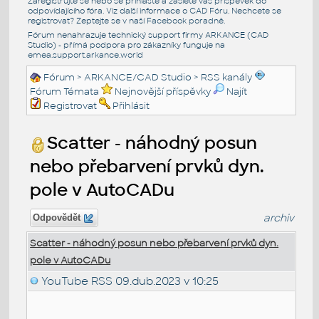
Zaregistrujte se nebo se přihlašte a zašlete váš příspěvek do
odpovídajícího fóra. Viz další informace o
CAD Fóru
. Nechcete se
registrovat? Zeptejte se v naší
Facebook poradně
.
Fórum nenahrazuje technický support firmy ARKANCE (CAD
Studio) - přímá podpora pro zákazníky funguje na
emea.support.arkance.world
Fórum
>
ARKANCE/CAD Studio
>
RSS kanály
Fórum Témata
Nejnovější příspěvky
Najít
Registrovat
Přihlásit
Scatter - náhodný posun
nebo přebarvení prvků dyn.
pole v AutoCADu
archiv
Odpovědět
Scatter - náhodný posun nebo přebarvení prvků dyn.
pole v AutoCADu
YouTube RSS
09.dub.2023 v 10:25