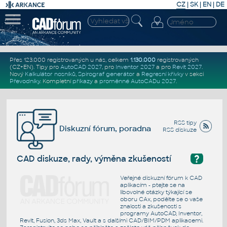
CZ
|
SK
|
EN
|
DE
Přes 123.000 registrovaných u nás, celkem
1.130.000
registrovaných
(CZ+EN)
. Tipy pro
AutoCAD 2027
, pro
Inventor 2027
a pro
Revit 2027
.
Nový
Kalkulátor nosníků
,
Spirograf generátor
a
Regresní křivky
v sekci
Převodníky
.
Kompletní
příkazy
a
proměnné AutoCADu 2027
.
RSS tipy
Diskuzní fórum, poradna
RSS diskuze
?
CAD diskuze, rady, výměna zkušeností
Veřejné diskuzní fórum k CAD
aplikacím - ptejte se na
libovolné otázky týkající se
oboru CAx, podělte se o vaše
znalosti a zkušenosti s
programy AutoCAD, Inventor,
Revit, Fusion, 3ds Max, Vault a s dalšími CAD/BIM/PDM aplikacemi.