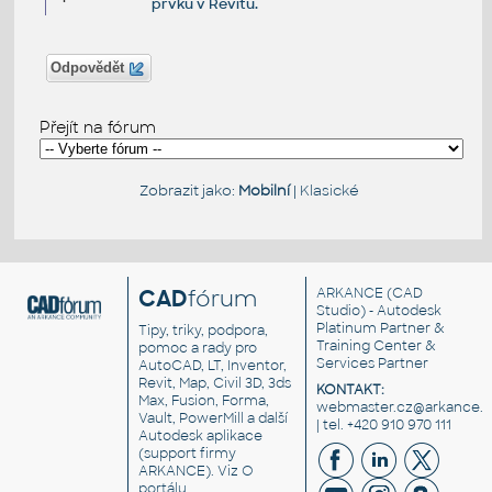
prvků v Revitu.
Odpovědět
Přejít na fórum
Zobrazit jako:
Mobilní
|
Klasické
CAD
fórum
ARKANCE
(CAD
Studio) - Autodesk
Platinum Partner &
Tipy, triky, podpora,
Training Center &
pomoc a rady pro
Services Partner
AutoCAD, LT, Inventor,
Revit, Map, Civil 3D, 3ds
KONTAKT:
Max, Fusion, Forma,
webmaster.cz@arkance.w
Vault, PowerMill a další
| tel. +420 910 970 111
Autodesk aplikace
(support firmy
ARKANCE). Viz
O
portálu
.