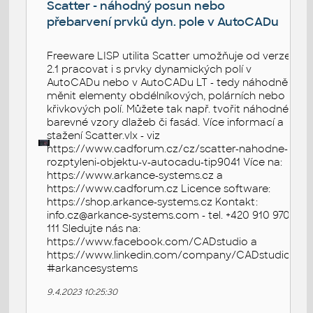
Scatter - náhodný posun nebo
přebarvení prvků dyn. pole v AutoCADu
Freeware LISP utilita Scatter umožňuje od verze
2.1 pracovat i s prvky dynamických polí v
AutoCADu nebo v AutoCADu LT - tedy náhodně
měnit elementy obdélníkových, polárních nebo
křivkových polí. Můžete tak např. tvořit náhodné
barevné vzory dlažeb či fasád. Více informací a
stažení Scatter.vlx - viz
https://www.cadforum.cz/cz/scatter-nahodne-
rozptyleni-objektu-v-autocadu-tip9041 Více na:
https://www.arkance-systems.cz a
https://www.cadforum.cz Licence software:
https://shop.arkance-systems.cz Kontakt:
info.cz@arkance-systems.com - tel. +420 910 970
111 Sledujte nás na:
https://www.facebook.com/CADstudio a
https://www.linkedin.com/company/CADstudio
#arkancesystems
9.4.2023 10:25:30