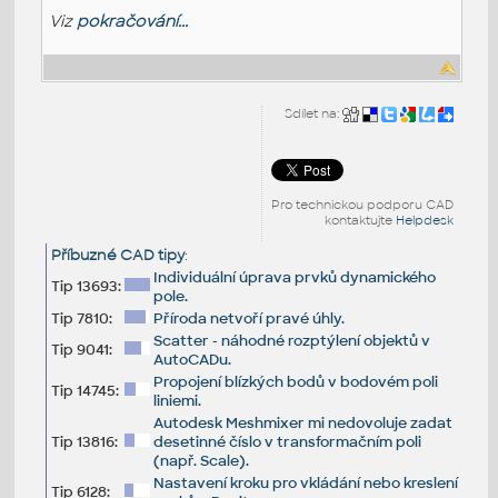
Viz
pokračování...
Sdílet na:
Pro technickou podporu CAD
kontaktujte
Helpdesk
Příbuzné CAD tipy
:
Individuální úprava prvků dynamického
Tip 13693:
pole.
Tip 7810:
Příroda netvoří pravé úhly.
Scatter - náhodné rozptýlení objektů v
Tip 9041:
AutoCADu.
Propojení blízkých bodů v bodovém poli
Tip 14745:
liniemi.
Autodesk Meshmixer mi nedovoluje zadat
Tip 13816:
desetinné číslo v transformačním poli
(např. Scale).
Nastavení kroku pro vkládání nebo kreslení
Tip 6128: