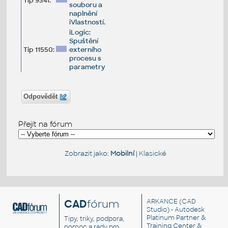
Tip 9341:
souboru a
naplnění
iVlastností.
iLogic:
Spuštění
Tip 11550:
externího
procesu s
parametry
Odpovědět
Přejít na fórum
Zobrazit jako:
Mobilní
|
Klasické
CAD
fórum
ARKANCE
(CAD
Studio) - Autodesk
Platinum Partner &
Tipy, triky, podpora,
Training Center &
pomoc a rady pro