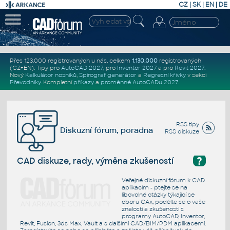
CZ
|
SK
|
EN
|
DE
Přes 123.000 registrovaných u nás, celkem
1.130.000
registrovaných
(CZ+EN)
. Tipy pro
AutoCAD 2027
, pro
Inventor 2027
a pro
Revit 2027
.
Nový
Kalkulátor nosníků
,
Spirograf generátor
a
Regresní křivky
v sekci
Převodníky
.
Kompletní
příkazy
a
proměnné AutoCADu 2027
.
RSS tipy
Diskuzní fórum, poradna
RSS diskuze
?
CAD diskuze, rady, výměna zkušeností
Veřejné diskuzní fórum k CAD
aplikacím - ptejte se na
libovolné otázky týkající se
oboru CAx, podělte se o vaše
znalosti a zkušenosti s
programy AutoCAD, Inventor,
Revit, Fusion, 3ds Max, Vault a s dalšími CAD/BIM/PDM aplikacemi.