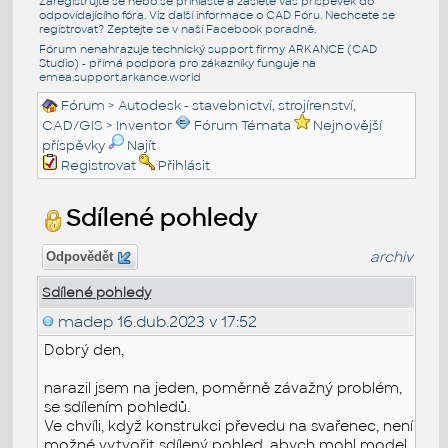
Zaregistrujte se nebo se přihlašte a zašlete váš příspěvek do
odpovídajícího fóra. Viz další informace o
CAD Fóru
. Nechcete se
registrovat? Zeptejte se v naší
Facebook poradně
.
Fórum nenahrazuje technický support firmy ARKANCE (CAD
Studio) - přímá podpora pro zákazníky funguje na
emea.support.arkance.world
Fórum
>
Autodesk - stavebnictví, strojírenství,
CAD/GIS
>
Inventor
Fórum Témata
Nejnovější
příspěvky
Najít
Registrovat
Přihlásit
Sdílené pohledy
archiv
Odpovědět
Sdílené pohledy
madep
16.dub.2023 v 17:52
Dobrý den,
narazil jsem na jeden, poměrně závažný problém,
se sdílením pohledů.
Ve chvíli, když konstrukci převedu na svařenec, není
možné vytvořit sdílený pohled, abych mohl model