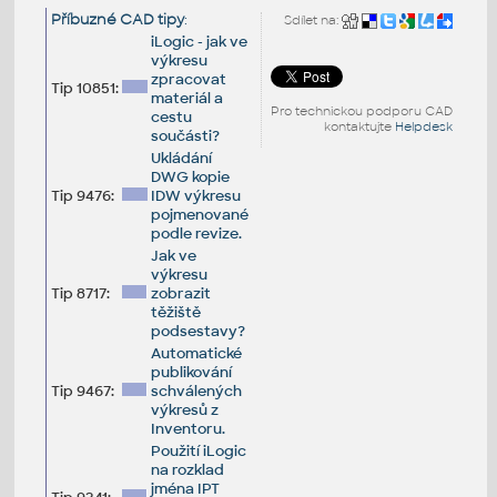
Příbuzné CAD tipy
:
Sdílet na:
iLogic - jak ve
výkresu
zpracovat
Tip 10851:
materiál a
Pro technickou podporu CAD
cestu
kontaktujte
Helpdesk
součásti?
Ukládání
DWG kopie
Tip 9476:
IDW výkresu
pojmenované
podle revize.
Jak ve
výkresu
Tip 8717:
zobrazit
těžiště
podsestavy?
Automatické
publikování
Tip 9467:
schválených
výkresů z
Inventoru.
Použití iLogic
na rozklad
jména IPT