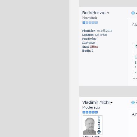
BorisHorvat
Z
Nováček
Ak
Přihlášen:
04.zář.2018
Lokalita:
ČR (Pha)
Používám:
Draftsight
R
Stav:
Offline
Bodů:
2
E
t
'
'
Vladimír Michl
Z
Moderátor
An