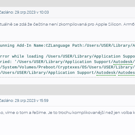
asláno: 29.srp.2023 v 10:03
tuálně se zdá že čeština není zkompilovaná pro Apple Silicon. Arm6
unning Add-In Name:CZLanguage Path:/Users/USER/Library/A
rror while loading /Users/USER/Library/Application Suppo
ried: '/Users/USER/Library/Application Support/
Autodesk
/
/System/Volumes/Preboot/Cryptexes/OS/Users/USER/Library/
/Users/USER/Library/Application Support/
Autodesk
/
Autodes
asláno: 29.srp.2023 v 15:59
o, víme o tom a řešíme. Je to trochu komplikovanější než jen volba 