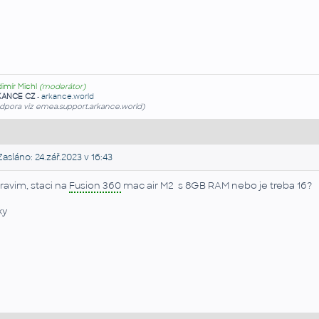
dimír Michl
(moderátor)
KANCE CZ
-
arkance.world
dpora viz emea.support.arkance.world)
asláno: 24.zář.2023 v 16:43
ravim, staci na
Fusion 360
mac air M2 s 8GB RAM nebo je treba 16?
ky