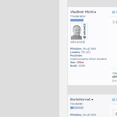
Vladimír Michl
Z
Moderátor
S 
ARKANCE
Přihlášen:
09.zář.2004
Lokalita:
ČR (JČ)
Používám:
Implementujeme řešení Autodesk
Stav:
Offline
Bodů:
22208
Vla
AR
(po
BorisHorvat
Z
Nováček
Přihlášen:
04.zář.2018