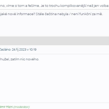
no, víme o tom a řešíme. Je to trochu komplikovanější než jen volba
jaké nové informace? Stále čeština nebyla / není funkční za mě.
asláno: 24.říj.2023 v 10:19
hužel, zatím nic nového.
dimír Michl
(moderátor)