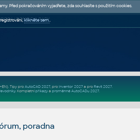
lamy. Před pokračováním vyjadřete, zda souhlasíte s použitím cookies.
 PODPORA | POMOC A RADY
registrováni,
klikněte sem.
.
Z+EN)
. Tipy pro
AutoCAD 2027
, pro
Inventor 2027
a pro
Revit 2027
.
řevodníky
.
Kompletní
příkazy
a
proměnné AutoCADu 2027
.
fórum, poradna