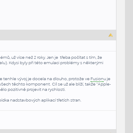
, už více než 2 roky. Jen je třeba počítat s tím, že
elu). Kdysi byly při této emulaci problémy s některými
e tenhle vývoj je docela na dlouho, protože ve
Fusion
u je
všech těchto komponent. Cíl se už ale blíží, takže "Apple-
lo pozitivně projevit na rychlosti.
bídka nadstavbových aplikací třetích stran.