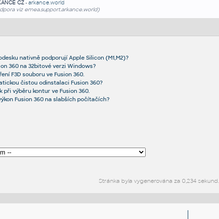
KANCE CZ
-
arkance.world
dpora viz emea.support.arkance.world)
odesku nativně podporují Apple Silicon (M1,M2)?
ion 360 na 32bitové verzi Windows?
vření F3D souboru ve Fusion 360.
tickou čistou odinstalaci Fusion 360?
k při výběru kontur ve Fusion 360.
výkon Fusion 360 na slabších počítačích?
Stránka byla vygenerována za 0,234 sekund.