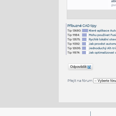
AR
(po
Příbuzné CAD tipy
:
Tip 13680:
Které aplikace Aut
Tip 11184:
Mohu používat Fus
Tip 13575:
Rychlé lokální ote
Tip 11392:
Jak provést automa
Tip 12695:
Jednoduchý Alt-tri
Tip 11974:
Jak optimalizovat 
Odpovědět
Přejít na fórum