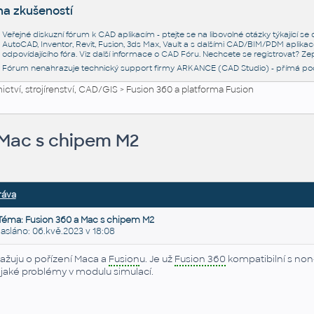
na zkušeností
Veřejné diskuzní fórum k CAD aplikacím - ptejte se na libovolné otázky týkající s
AutoCAD, Inventor, Revit, Fusion, 3ds Max, Vault a s dalšími CAD/BIM/PDM aplikac
odpovídajícího fóra. Viz další informace o
CAD Fóru
. Nechcete se registrovat? Zep
Fórum nenahrazuje technický support firmy ARKANCE (CAD Studio) - přímá po
ctví, strojírenství, CAD/GIS
>
Fusion 360 a platforma Fusion
 Mac s chipem M2
ráva
Téma: Fusion 360 a Mac s chipem M2
sláno: 06.kvě.2023 v 18:08
ažuju o pořízení Maca a
Fusion
u. Je už
Fusion 360
kompatibilní s non-
jaké problémy v modulu simulací.