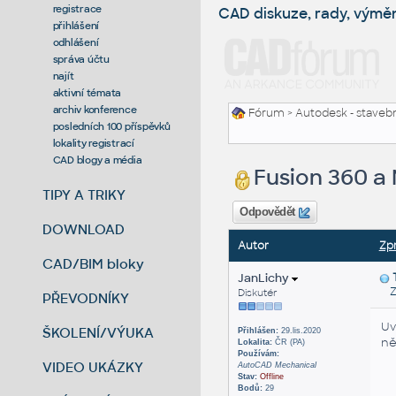
registrace
CAD diskuze, rady, výmě
přihlášení
odhlášení
správa účtu
najít
aktivní témata
archiv konference
Fórum
>
Autodesk - stavebni
posledních 100 příspěvků
lokality registrací
CAD blogy a média
Fusion 360 a
TIPY A TRIKY
Odpovědět
DOWNLOAD
Autor
Zp
CAD/BIM bloky
JanLichy
Za
Diskutér
PŘEVODNÍKY
Uv
ŠKOLENÍ/VÝUKA
Přihlášen:
29.lis.2020
ně
Lokalita:
ČR (PA)
Používám:
VIDEO UKÁZKY
AutoCAD Mechanical
Stav:
Offline
Bodů:
29