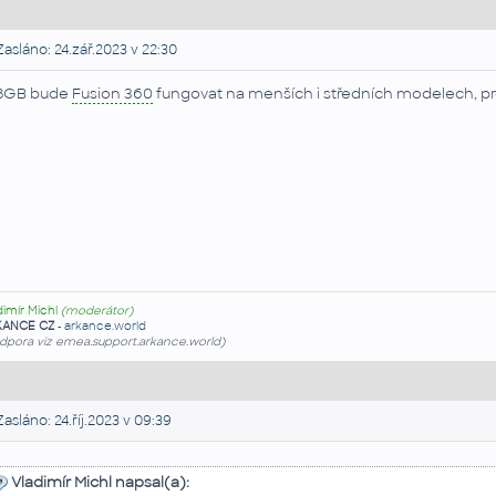
asláno: 24.zář.2023 v 22:30
8GB bude
Fusion 360
fungovat na menších i středních modelech, pro
dimír Michl
(moderátor)
KANCE CZ
-
arkance.world
dpora viz emea.support.arkance.world)
asláno: 24.říj.2023 v 09:39
Vladimír Michl napsal(a):