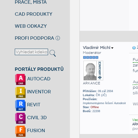
PRÁCE, MÍSTA
CAD PRODUKTY
WEB ODKAZY
PROFI PODPORA
ⓘ
Vladimír Michl
Z
Moderátor
Fu
za
PORTÁLY PRODUKTŮ
fu
AUTOCAD
Au
ARKANCE
po
INVENTOR
Přihlášen:
09.zář.2004
si
Lokalita:
ČR (JČ)
Používám:
Wi
Implementujeme řešení Autodesk
REVIT
Stav:
Offline
Bodů:
22208
CIVIL 3D
Vla
AR
(po
FUSION