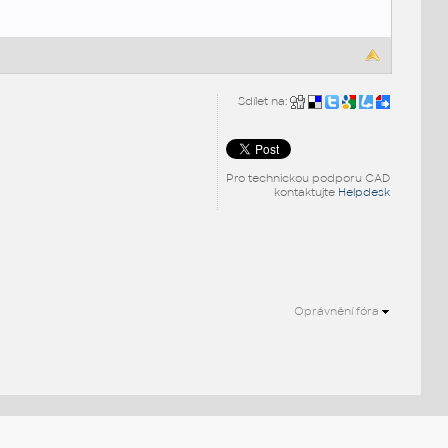
Sdílet na:
Pro technickou podporu CAD
kontaktujte
Helpdesk
Oprávnění fóra