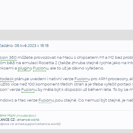
asláno: 06.kvě.2023 v 18:18
sion 360
můžete provozovat na Macu s chipsetem M1 a M2 bez problémů
tím běží na emulaci Rosetta 2 (takže zhruba stejně rychle jako na Int
nkcemi a
plugin
y
Fusion
u, ale to už je dávno vyřešeno.
todesk
plánuje uvedení i nativní verze
Fusion
u pro ARM procesory, al
užito více než 100 komponent třetích stran a je třeba vyřešit portaci 
licon" verze
Fusion
u by měla být k dispozici už během léta. To by se mě
ndows a Mac verze
Fusion
u jsou stejné. Co nemusí být stejné, je na
dimír Michl
(moderátor)
KANCE CZ
-
arkance.world
dpora viz emea.support.arkance.world)