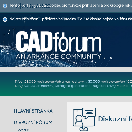
Tento portál využívá cookies pro funkce přihlášení a pro Google rek
CAD FÓRUM - TIPY A TRIKY | UTILITY | DISKUZE | BLOKY |
Nejste přihlášeni - přihlaste se prosím. Pokud dosud nejste ve fóru za
Přes 123.000 registrovaných u nás, celkem
1.130.000
registrovaných (C
Nový
Kalkulátor nosníků
,
Spirograf generátor
a
Regresní křivky
v sekci
P
HLAVNÍ STRÁNKA
Diskuzní 
DISKUZNÍ FÓRUM
pokyny