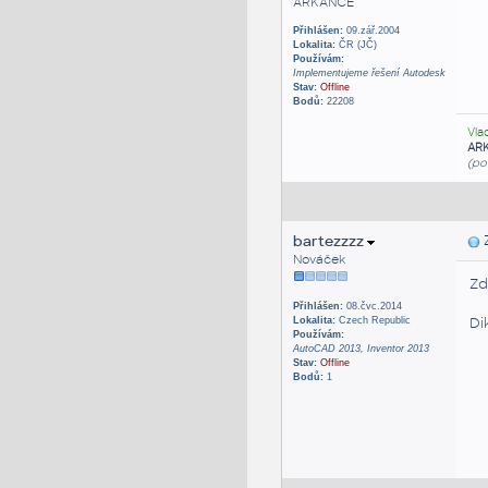
ARKANCE
Přihlášen:
09.zář.2004
Lokalita:
ČR (JČ)
Používám:
Implementujeme řešení Autodesk
Stav:
Offline
Bodů:
22208
Vla
AR
(po
bartezzzz
Z
Nováček
Zd
Přihlášen:
08.čvc.2014
Di
Lokalita:
Czech Republic
Používám:
AutoCAD 2013, Inventor 2013
Stav:
Offline
Bodů:
1