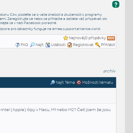
?
e oboru CAx, podělte se o vaše znalosti a zkušenosti s programy
emi. Zaregistrujte se nebo se přihlašte a zašlete váš příspěvek do
tejte se v naší
Facebook poradně
.
dpora pro zákazníky funguje na
emea.support.arkance.world
Nejnovější příspěvky
FAQ
Najít
Události
Registrovat
Přihlásit
archiv
Najít Téma
Možnosti tématu
Intel (Apple) čipy v Macu, M1 nebo M2? Četl jsem že jsou