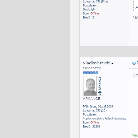
Lokalita:
ČR (Pha)
Používám:
A
Draftsight
Stav:
Offline
Ně
Bodů:
2
Vladimír Michl
Z
Moderátor
Bo
ARKANCE
Přihlášen:
09.zář.2004
Lokalita:
ČR (JČ)
Používám:
Implementujeme řešení Autodesk
Stav:
Offline
Bodů:
22208
Vla