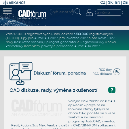
CZ
|
SK
|
EN
|
DE
Přes 123.000 registrovaných u nás, celkem
1.130.000
registrovaných
(CZ+EN)
. Tipy pro
AutoCAD 2027
, pro
Inventor 2027
a pro
Revit 2027
.
Nový
Kalkulátor nosníků
,
Spirograf generátor
a
Regresní křivky
v sekci
Převodníky
.
Kompletní
příkazy
a
proměnné AutoCADu 2027
.
RSS tipy
Diskuzní fórum, poradna
RSS diskuze
?
CAD diskuze, rady, výměna zkušeností
Veřejné diskuzní fórum k CAD
aplikacím - ptejte se na
libovolné otázky týkající se
oboru CAx, podělte se o vaše
znalosti a zkušenosti s
programy AutoCAD, Inventor,
Revit, Fusion, 3ds Max, Vault a s dalšími CAD/BIM/PDM aplikacemi.