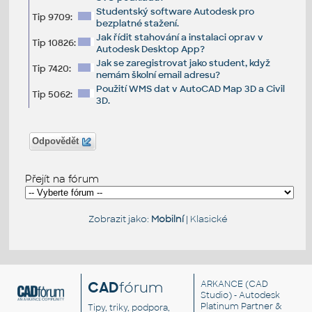
Studentský software Autodesk pro
Tip 9709:
bezplatné stažení.
Jak řídit stahování a instalaci oprav v
Tip 10826:
Autodesk Desktop App?
Jak se zaregistrovat jako student, když
Tip 7420:
nemám školní email adresu?
Použití WMS dat v AutoCAD Map 3D a Civil
Tip 5062:
3D.
Odpovědět
Přejít na fórum
Zobrazit jako:
Mobilní
|
Klasické
CAD
fórum
ARKANCE
(CAD
Studio) - Autodesk
Platinum Partner &
Tipy, triky, podpora,