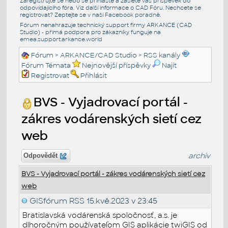
Zaregistrujte se nebo se přihlašte a zašlete váš příspěvek do
odpovídajícího fóra. Viz další informace o
CAD Fóru
. Nechcete se
registrovat? Zeptejte se v naší
Facebook poradně
.
Fórum nenahrazuje technický support firmy ARKANCE (CAD
Studio) - přímá podpora pro zákazníky funguje na
emea.support.arkance.world
Fórum
>
ARKANCE/CAD Studio
>
RSS kanály
Fórum Témata
Nejnovější příspěvky
Najít
Registrovat
Přihlásit
BVS - Vyjadrovací portál -
zákres vodárenských sietí cez
web
archiv
Odpovědět
BVS - Vyjadrovací portál - zákres vodárenských sietí cez
web
GISfórum RSS
15.kvě.2023 v 23:45
Bratislavská vodárenská spoločnosť, a.s. je
dlhoročným používateľom GIS aplikácie twiGIS od