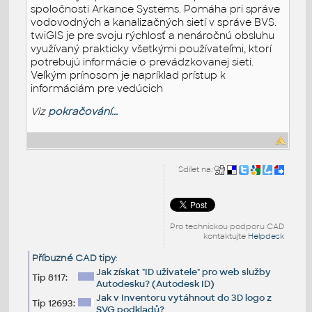
spoločnosti Arkance Systems. Pomáha pri správe
vodovodných a kanalizačných sietí v správe BVS.
twiGIS je pre svoju rýchlosť a nenáročnú obsluhu
využívaný prakticky všetkými používateľmi, ktorí
potrebujú informácie o prevádzkovanej sieti.
Veľkým prínosom je napríklad prístup k
informáciám pre vedúcich
Viz
pokračování...
Sdílet na:
Pro technickou podporu CAD
kontaktujte
Helpdesk
Příbuzné CAD tipy
:
Jak získat "ID uživatele" pro web služby
Tip 8117:
Autodesku? (Autodesk ID)
Jak v Inventoru vytáhnout do 3D logo z
Tip 12693:
SVG podkladů?