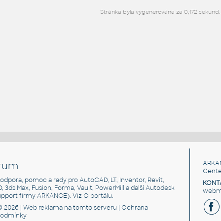
Stránka byla vygenerována za 0,172 sekund.
rum
ARKA
Cente
, podpora, pomoc a rady pro AutoCAD, LT, Inventor, Revit,
KONT
3D, 3ds Max, Fusion, Forma, Vault, PowerMill a další Autodesk
webma
support firmy ARKANCE). Viz
O portálu
.
© 2026 |
Web reklama
na tomto serveru |
Ochrana
podmínky