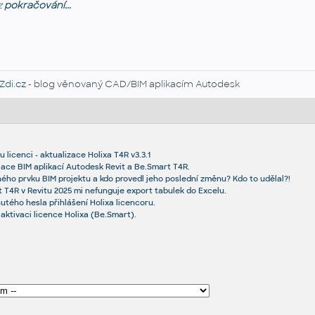
z
pokračování...
Zdi.cz
- blog věnovaný CAD/BIM aplikacím Autodesk
u licenci - aktualizace Holixa T4R v3.3.1
lace BIM aplikací Autodesk Revit a Be.Smart T4R.
ého prvku BIM projektu a kdo provedl jeho poslední změnu? Kdo to udělal?!
t T4R v Revitu 2025 mi nefunguje export tabulek do Excelu.
ého hesla přihlášení Holixa licencoru.
aktivaci licence Holixa (Be.Smart).