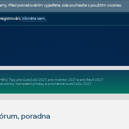
lamy. Před pokračováním vyjadřete, zda souhlasíte s použitím cookies.
 PODPORA | POMOC A RADY
registrováni,
klikněte sem.
.
Z+EN)
. Tipy pro
AutoCAD 2027
, pro
Inventor 2027
a pro
Revit 2027
.
řevodníky
.
Kompletní
příkazy
a
proměnné AutoCADu 2027
.
fórum, poradna