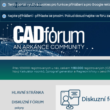
Tento portál využívá cookies pro funkce přihlášení a pro Google rek
CAD FÓRUM - TIPY A TRIKY | UTILITY | DISKUZE | BLOKY |
Nejste přihlášeni - přihlaste se prosím. Pokud dosud nejste ve fóru za
Přes 123.000 registrovaných u nás, celkem
1.130.000
registrovaných (C
Nový
Kalkulátor nosníků
,
Spirograf generátor
a
Regresní křivky
v sekci
P
HLAVNÍ STRÁNKA
Diskuzní 
DISKUZNÍ FÓRUM
pokyny