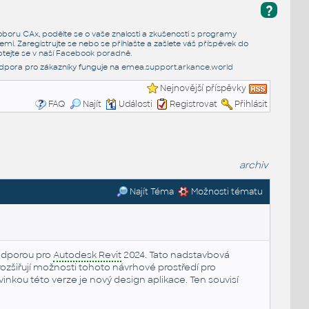
?
e oboru CAx, podělte se o vaše znalosti a zkušenosti s programy
emi. Zaregistrujte se nebo se přihlašte a zašlete váš příspěvek do
tejte se v naší
Facebook poradně
.
dpora pro zákazníky funguje na
emea.support.arkance.world
Nejnovější příspěvky
FAQ
Najít
Události
Registrovat
Přihlásit
archiv
Najít Téma
Možnosti tématu
odporou pro
Autodesk Revit
2024. Tato nadstavbová
é rozšiřují možnosti tohoto návrhové prostředí pro
vinkou této verze je nový design aplikace. Ten souvisí