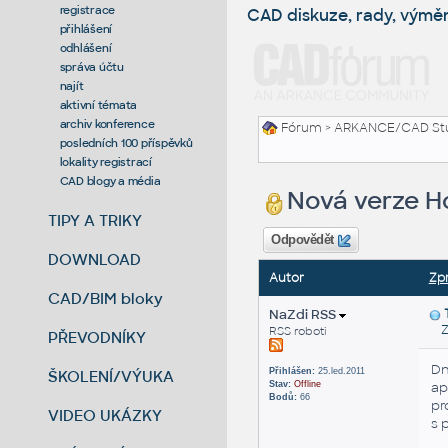
registrace
CAD diskuze, rady, výmě
přihlášení
odhlášení
správa účtu
najít
aktivní témata
archiv konference
Fórum
>
ARKANCE/CAD St
posledních 100 příspěvků
lokality registrací
CAD blogy a média
Nová verze H
TIPY A TRIKY
Odpovědět
DOWNLOAD
Autor
Zp
CAD/BIM bloky
NaZdi RSS
Zas
RSS roboti
PŘEVODNÍKY
Dn
Přihlášen:
25.led.2011
ŠKOLENÍ/VÝUKA
Stav:
Offline
ap
Bodů:
66
pr
VIDEO UKÁZKY
s 