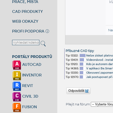
PRÁCE, MÍSTA
Vi
CAD PRODUKTY
WEB ODKAZY
Na
PROFI PODPORA
ⓘ
Příbuzné CAD tipy
:
Tip 13322:
Nelze získat platno
PORTÁLY PRODUKTŮ
Tip 13401:
Videonávod - insta
AUTOCAD
Tip 13120:
Kdo je autorem dan
Tip 14365:
V aplikaci Be.Smar
Tip 13330:
Obnovení zapomenut
INVENTOR
Tip 12970:
Jak postupovat při 
REVIT
Odpovědět
CIVIL 3D
Přejít na fórum
FUSION