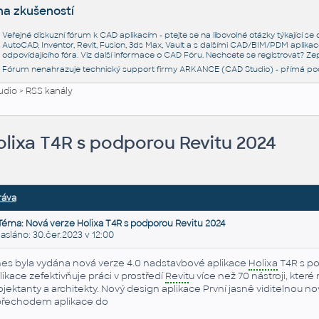
na zkušeností
Veřejné diskuzní fórum k CAD aplikacím - ptejte se na libovolné otázky týkající s
AutoCAD, Inventor, Revit, Fusion, 3ds Max, Vault a s dalšími CAD/BIM/PDM aplikac
odpovídajícího fóra. Viz další informace o
CAD Fóru
. Nechcete se registrovat? Zep
Fórum nenahrazuje technický support firmy ARKANCE (CAD Studio) - přímá po
udio
>
RSS kanály
olixa T4R s podporou Revitu 2024
ráva
Téma: Nová verze Holixa T4R s podporou Revitu 2024
láno: 30.čer.2023 v 12:00
es byla vydána nová verze 4.0 nadstavbové aplikace
Holixa
T4R s p
likace zefektivňuje práci v prostředí
Revit
u více než 70 nástroji, kter
ojektanty a architekty. Nový design aplikace První jasně viditelnou no
přechodem aplikace do