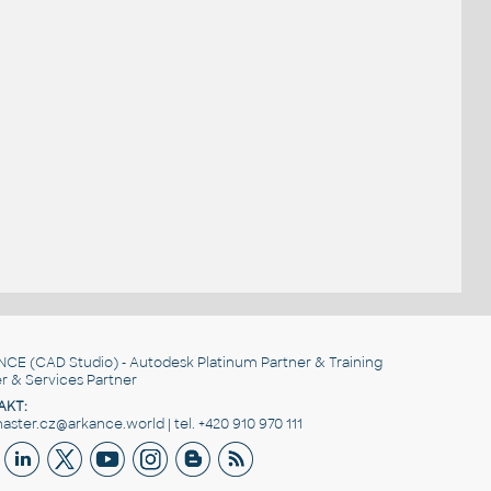
NCE
(CAD Studio) - Autodesk Platinum Partner & Training
r & Services Partner
AKT:
ster.cz@arkance.world | tel. +420 910 970 111