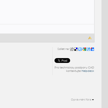
Sdílet na:
Pro technickou podporu CAD
kontaktujte
Helpdesk
Oprávnění fóra