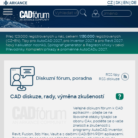
CZ
|
SK
|
EN
|
DE
Přes 123.000 registrovaných u nás, celkem
1.130.000
registrovaných
(CZ+EN)
. Tipy pro
AutoCAD 2027
, pro
Inventor 2027
a pro
Revit 2027
.
Nový
Kalkulátor nosníků
,
Spirograf generátor
a
Regresní křivky
v sekci
Převodníky
.
Kompletní
příkazy
a
proměnné AutoCADu 2027
.
RSS tipy
Diskuzní fórum, poradna
RSS diskuze
?
CAD diskuze, rady, výměna zkušeností
Veřejné diskuzní fórum k CAD
aplikacím - ptejte se na
libovolné otázky týkající se
oboru CAx, podělte se o vaše
znalosti a zkušenosti s
programy AutoCAD, Inventor,
Revit, Fusion, 3ds Max, Vault a s dalšími CAD/BIM/PDM aplikacemi.