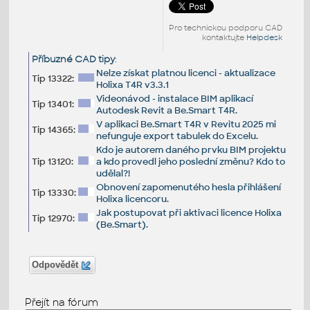
Pro technickou podporu CAD
kontaktujte
Helpdesk
Příbuzné CAD tipy
:
Nelze získat platnou licenci - aktualizace
Tip 13322:
Holixa T4R v3.3.1
Videonávod - instalace BIM aplikací
Tip 13401:
Autodesk Revit a Be.Smart T4R.
V aplikaci Be.Smart T4R v Revitu 2025 mi
Tip 14365:
nefunguje export tabulek do Excelu.
Kdo je autorem daného prvku BIM projektu
Tip 13120:
a kdo provedl jeho poslední změnu? Kdo to
udělal?!
Obnovení zapomenutého hesla přihlášení
Tip 13330:
Holixa licencoru.
Jak postupovat při aktivaci licence Holixa
Tip 12970:
(Be.Smart).
Odpovědět
Přejít na fórum