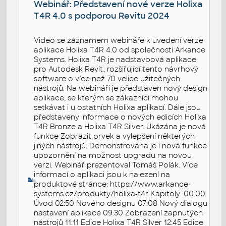
Webinář: Představení nové verze Holixa
T4R 4.0 s podporou Revitu 2024
Video se záznamem webináře k uvedení verze
aplikace Holixa T4R 4.0 od společnosti Arkance
Systems. Holixa T4R je nadstavbová aplikace
pro Autodesk Revit, rozšiřující tento návrhový
software o více než 70 velice užitečných
nástrojů. Na webináři je představen nový design
aplikace, se kterým se zákazníci mohou
setkávat i u ostatních Holixa aplikací. Dále jsou
představeny informace o nových edicích Holixa
T4R Bronze a Holixa T4R Silver. Ukázána je nová
funkce Zobrazit prvek a vylepšení některých
jiných nástrojů. Demonstrována je i nová funkce
upozornění na možnost upgradu na novou
verzi. Webinář prezentoval Tomáš Polák. Více
informací o aplikaci jsou k nalezení na
produktové stránce: https://www.arkance-
systems.cz/produkty/holixa-t4r Kapitoly: 00:00
Úvod 02:50 Nového designu 07:08 Nový dialogu
nastavení aplikace 09:30 Zobrazení zapnutých
nástrojů 11:11 Edice Holixa T4R Silver 12:45 Edice