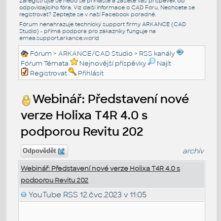
Zaregistrujte se nebo se přihlašte a zašlete váš příspěvek do
odpovídajícího fóra. Viz další informace o
CAD Fóru
. Nechcete se
registrovat? Zeptejte se v naší
Facebook poradně
.
Fórum nenahrazuje technický support firmy ARKANCE (CAD
Studio) - přímá podpora pro zákazníky funguje na
emea.support.arkance.world
Fórum
>
ARKANCE/CAD Studio
>
RSS kanály
Fórum Témata
Nejnovější příspěvky
Najít
Registrovat
Přihlásit
Webinář: Představení nové
verze Holixa T4R 4.0 s
podporou Revitu 202
archiv
Odpovědět
Webinář: Představení nové verze Holixa T4R 4.0 s
podporou Revitu 202
YouTube RSS
12.čvc.2023 v 11:05