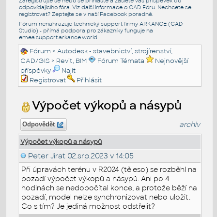
Zaregistrujte se nebo se přihlašte a zašlete váš příspěvek do
odpovídajícího fóra. Viz další informace o
CAD Fóru
. Nechcete se
registrovat? Zeptejte se v naší
Facebook poradně
.
Fórum nenahrazuje technický support firmy ARKANCE (CAD
Studio) - přímá podpora pro zákazníky funguje na
emea.support.arkance.world
Fórum
>
Autodesk - stavebnictví, strojírenství,
CAD/GIS
>
Revit, BIM
Fórum Témata
Nejnovější
příspěvky
Najít
Registrovat
Přihlásit
Výpočet výkopů a násypů
archiv
Odpovědět
Výpočet výkopů a násypů
Peter Jirat
02.srp.2023 v 14:05
Při úpravách terénu v R2024 (těleso) se rozběhl na
pozadí výpočet výkopů a násypů. Ani po 4
hodinách se nedopočítal konce, a protože běží na
pozadí, model nelze synchronizovat nebo uložit.
Co s tím? Je jediná možnost odstřelit?