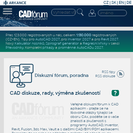
CZ
|
SK
|
EN
|
DE
Přes 123.000 registrovaných u nás, celkem
1.130.000
registrovaných
(CZ+EN)
. Tipy pro
AutoCAD 2027
, pro
Inventor 2027
a pro
Revit 2027
.
Nový
Kalkulátor nosníků
,
Spirograf generátor
a
Regresní křivky
v sekci
Převodníky
.
Kompletní
příkazy
a
proměnné AutoCADu 2027
.
RSS tipy
Diskuzní fórum, poradna
RSS diskuze
?
CAD diskuze, rady, výměna zkušeností
Veřejné diskuzní fórum k CAD
aplikacím - ptejte se na
libovolné otázky týkající se
oboru CAx, podělte se o vaše
znalosti a zkušenosti s
programy AutoCAD, Inventor,
Revit, Fusion, 3ds Max, Vault a s dalšími CAD/BIM/PDM aplikacemi.