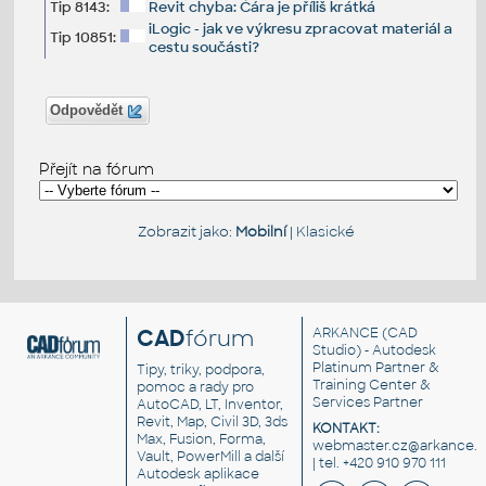
Tip 8143:
Revit chyba: Čára je příliš krátká
iLogic - jak ve výkresu zpracovat materiál a
Tip 10851:
cestu součásti?
Odpovědět
Přejít na fórum
Zobrazit jako:
Mobilní
|
Klasické
CAD
fórum
ARKANCE
(CAD
Studio) - Autodesk
Platinum Partner &
Tipy, triky, podpora,
Training Center &
pomoc a rady pro
Services Partner
AutoCAD, LT, Inventor,
Revit, Map, Civil 3D, 3ds
KONTAKT:
Max, Fusion, Forma,
webmaster.cz@arkance.w
Vault, PowerMill a další
| tel. +420 910 970 111
Autodesk aplikace