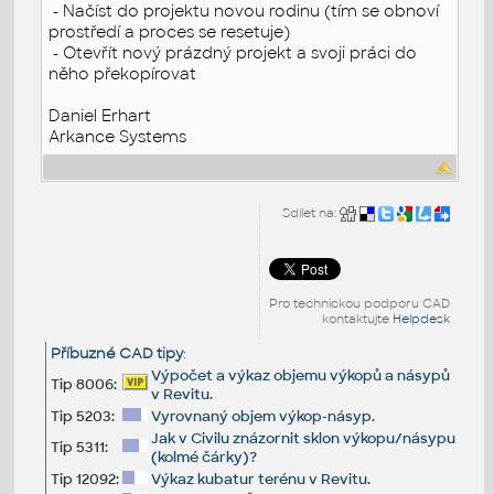
- Načíst do projektu novou rodinu (tím se obnoví
prostředí a proces se resetuje)
- Otevřít nový prázdný projekt a svoji práci do
něho překopírovat
Daniel Erhart
Arkance Systems
Sdílet na:
Pro technickou podporu CAD
kontaktujte
Helpdesk
Příbuzné CAD tipy
:
Výpočet a výkaz objemu výkopů a násypů
Tip 8006:
v Revitu.
Tip 5203:
Vyrovnaný objem výkop-násyp.
Jak v Civilu znázornit sklon výkopu/násypu
Tip 5311:
(kolmé čárky)?
Tip 12092:
Výkaz kubatur terénu v Revitu.