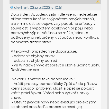
d.erhart
03.srp.2023 v 10:51
Dobrý den, Autodesk zatím dle všeho nedetekuje
přímo tento konflikt s výpočtem nových terénů,
ale v minulosti se objevovaly podobné případy v
souvislosti s výpočtem ocelových přípojů nebo
barevných výplní. Většinou se může jednat o
poškozený prvek určený k výpočtu nebo konflikt s
doplňkem třetích stran.
V takových případech se doporučuje:
- odstranit chybný prvek
- odstranit chybný pohled
- ve Windows vyvolat správce úloh a ukončit úlohu
RevitWorker.exe
Někteří uživatelé také doporučovali:
- Vrátit procesy pomocí šipky Zpět až do příkazu
který způsobil problém, uložit a opět se pokusit
vrátit práci šipkou Vpřed nebo vytvořit prvky
znovu.
- Otevřít jakýkoli nový nebo existující projekt (tím
se obnoví prostředí a proces se resetuje)