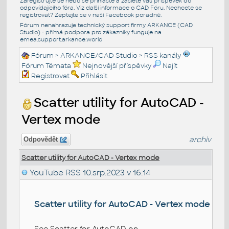
Zaregistrujte se nebo se přihlašte a zašlete váš příspěvek do
odpovídajícího fóra. Viz další informace o
CAD Fóru
. Nechcete se
registrovat? Zeptejte se v naší
Facebook poradně
.
Fórum nenahrazuje technický support firmy ARKANCE (CAD
Studio) - přímá podpora pro zákazníky funguje na
emea.support.arkance.world
Fórum
>
ARKANCE/CAD Studio
>
RSS kanály
Fórum Témata
Nejnovější příspěvky
Najít
Registrovat
Přihlásit
Scatter utility for AutoCAD -
Vertex mode
archiv
Odpovědět
Scatter utility for AutoCAD - Vertex mode
YouTube RSS
10.srp.2023 v 16:14
Scatter utility for AutoCAD - Vertex mode