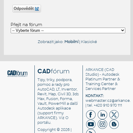
Odpovědět
Přejít na fórum
Zobrazit jako:
Mobilní
|
Klasické
CAD
fórum
ARKANCE
(CAD
Studio) - Autodesk
Platinum Partner &
Tipy, triky, podpora,
Training Center &
pomoc a rady pro
Services Partner
AutoCAD, LT, Inventor,
Revit, Map, Civil 3D, 3ds
KONTAKT:
Max, Fusion, Forma,
webmaster.cz@arkance.w
Vault, PowerMill a další
| tel. +420 910 970 111
Autodesk aplikace
(support firmy
ARKANCE). Viz
O
portálu
.
Copyright © 2026 |