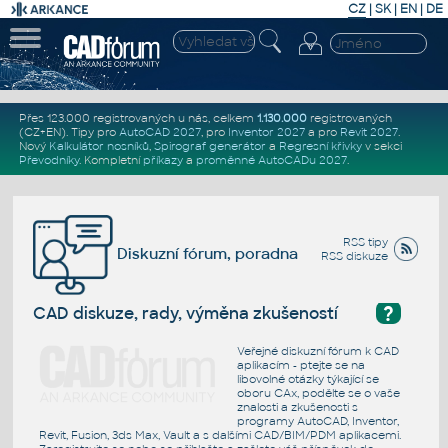
CZ
|
SK
|
EN
|
DE
Přes 123.000 registrovaných u nás, celkem
1.130.000
registrovaných
(CZ+EN)
. Tipy pro
AutoCAD 2027
, pro
Inventor 2027
a pro
Revit 2027
.
Nový
Kalkulátor nosníků
,
Spirograf generátor
a
Regresní křivky
v sekci
Převodníky
.
Kompletní
příkazy
a
proměnné AutoCADu 2027
.
RSS tipy
Diskuzní fórum, poradna
RSS diskuze
?
CAD diskuze, rady, výměna zkušeností
Veřejné diskuzní fórum k CAD
aplikacím - ptejte se na
libovolné otázky týkající se
oboru CAx, podělte se o vaše
znalosti a zkušenosti s
programy AutoCAD, Inventor,
Revit, Fusion, 3ds Max, Vault a s dalšími CAD/BIM/PDM aplikacemi.