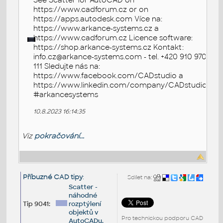
See Scatter for AutoCAD on
https://www.cadforum.cz or on
https://apps.autodesk.com Více na:
https://www.arkance-systems.cz a
https://www.cadforum.cz Licence software:
https://shop.arkance-systems.cz Kontakt:
info.cz@arkance-systems.com - tel. +420 910 970
111 Sledujte nás na:
https://www.facebook.com/CADstudio a
https://www.linkedin.com/company/CADstudio
#arkancesystems
10.8.2023 16:14:35
Viz
pokračování...
Příbuzné CAD tipy
:
Sdílet na:
Scatter -
náhodné
Tip 9041:
rozptýlení
objektů v
Pro technickou podporu CAD
AutoCADu.