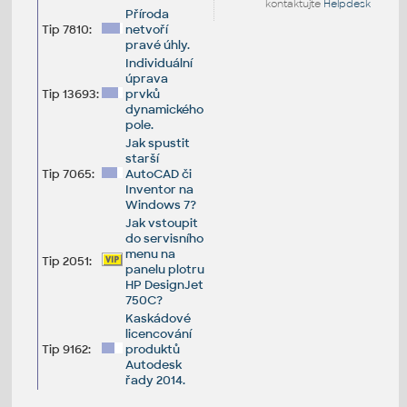
kontaktujte
Helpdesk
Příroda
Tip 7810:
netvoří
pravé úhly.
Individuální
úprava
Tip 13693:
prvků
dynamického
pole.
Jak spustit
starší
Tip 7065:
AutoCAD či
Inventor na
Windows 7?
Jak vstoupit
do servisního
menu na
Tip 2051:
panelu plotru
HP DesignJet
750C?
Kaskádové
licencování
Tip 9162:
produktů
Autodesk
řady 2014.