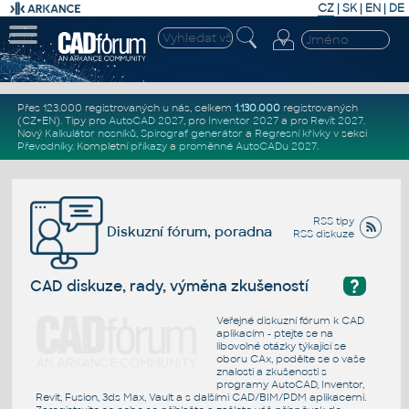
CZ
|
SK
|
EN
|
DE
Přes 123.000 registrovaných u nás, celkem
1.130.000
registrovaných
(CZ+EN)
. Tipy pro
AutoCAD 2027
, pro
Inventor 2027
a pro
Revit 2027
.
Nový
Kalkulátor nosníků
,
Spirograf generátor
a
Regresní křivky
v sekci
Převodníky
.
Kompletní
příkazy
a
proměnné AutoCADu 2027
.
RSS tipy
Diskuzní fórum, poradna
RSS diskuze
?
CAD diskuze, rady, výměna zkušeností
Veřejné diskuzní fórum k CAD
aplikacím - ptejte se na
libovolné otázky týkající se
oboru CAx, podělte se o vaše
znalosti a zkušenosti s
programy AutoCAD, Inventor,
Revit, Fusion, 3ds Max, Vault a s dalšími CAD/BIM/PDM aplikacemi.