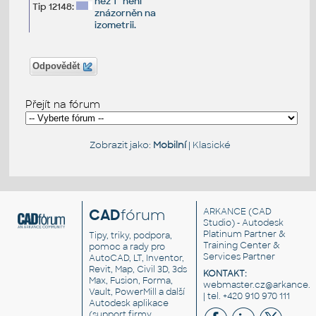
než 1° není
Tip 12148:
znázorněn na
izometrii.
Odpovědět
Přejít na fórum
Zobrazit jako:
Mobilní
|
Klasické
CAD
fórum
ARKANCE
(CAD
Studio) - Autodesk
Platinum Partner &
Tipy, triky, podpora,
Training Center &
pomoc a rady pro
Services Partner
AutoCAD, LT, Inventor,
Revit, Map, Civil 3D, 3ds
KONTAKT:
Max, Fusion, Forma,
webmaster.cz@arkance.w
Vault, PowerMill a další
| tel. +420 910 970 111
Autodesk aplikace
(support firmy