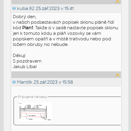
kuba.92
25.zář.2023 v 15:41
Dobrý den,
v našich podsestavách popisek sklonu pláně řídí
kód
Plan1
. Takže si v sadě nastavte popisek sklonu
jen k tomuto kódu a pláň vozovky se vám
popiskem opatří a v místě trativodu nebo pod
ložem obruby nic nebude.
Děkuji
S pozdravem
Jakub Líbal
Mantlík
25.zář.2023 v 15:58
Připojené náhledy