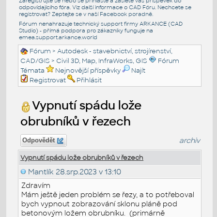
Zaregistrujte se nebo se přihlašte a zašlete váš příspěvek do
odpovídajícího fóra. Viz další informace o
CAD Fóru
. Nechcete se
registrovat? Zeptejte se v naší
Facebook poradně
.
Fórum nenahrazuje technický support firmy ARKANCE (CAD
Studio) - přímá podpora pro zákazníky funguje na
emea.support.arkance.world
Fórum
>
Autodesk - stavebnictví, strojírenství,
CAD/GIS
>
Civil 3D, Map, InfraWorks, GIS
Fórum
Témata
Nejnovější příspěvky
Najít
Registrovat
Přihlásit
Vypnutí spádu lože
obrubníků v řezech
archiv
Odpovědět
Vypnutí spádu lože obrubníků v řezech
Mantlík
28.srp.2023 v 13:10
Zdravím
Mám ještě jeden problém se řezy, a to potřeboval
bych vypnout zobrazování sklonu pláně pod
betonovým ložem obrubníku. (primárně