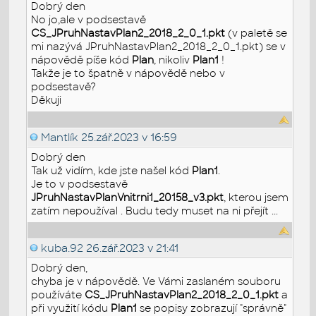
Dobrý den
No jo,ale v podsestavě
CS_JPruhNastavPlan2_2018_2_0_1.pkt
(v paletě se
mi nazývá JPruhNastavPlan2_2018_2_0_1.pkt) se v
nápovědě píše kód
Plan
, nikoliv
Plan1
!
Takže je to špatně v nápovědě nebo v
podsestavě?
Děkuji
Mantlík
25.zář.2023 v 16:59
Dobrý den
Tak už vidím, kde jste našel kód
Plan1
.
Je to v podsestavě
JPruhNastavPlanVnitrni1_20158_v3.pkt
, kterou jsem
zatím nepoužíval . Budu tedy muset na ni přejít ...
kuba.92
26.zář.2023 v 21:41
Dobrý den,
chyba je v nápovědě. Ve Vámi zaslaném souboru
používáte
CS_JPruhNastavPlan2_2018_2_0_1.pkt
a
při využití kódu
Plan1
se popisy zobrazují "správně"