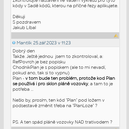
Zkontrolujte nastavení ve Vašem výkresu pro tyto
kódy v Sadě kódů, kterou na příčné řezy aplikujete.
Děkuji
S pozdravem
Jakub Líbal
Mantlík
25.zář.2023 v 11:23
Dobrý den
Takže. Ještě jednou jsem to zkontroloval, a:
RefPovrch je bez popisku
ChodnikPlan je s popiskem (ale to mi nevadí,
pokud ano, tak si to vypnu)
Plan -
v tom bude ten problém, protože kod Plan
se používá i pro sklon pláně vozovky
, a tam to je
potřeba ...
Nešlo by, prosím, ten kód "Plan" pod ložem v
podsestavě změnit třeba na "PlanLoze" ?
PS. A ten spád pláně vozovky NAD trativodem ?