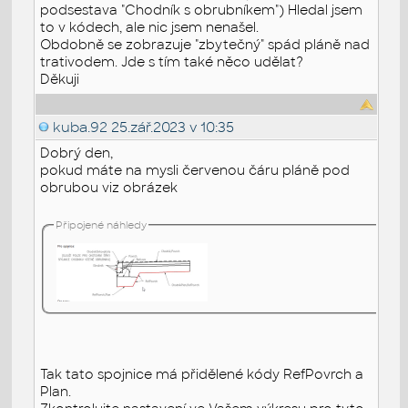
podsestava "Chodník s obrubníkem") Hledal jsem
to v kódech, ale nic jsem nenašel.
Obdobně se zobrazuje "zbytečný" spád pláně nad
trativodem. Jde s tím také něco udělat?
Děkuji
kuba.92
25.zář.2023 v 10:35
Dobrý den,
pokud máte na mysli červenou čáru pláně pod
obrubou viz obrázek
Připojené náhledy
Tak tato spojnice má přidělené kódy RefPovrch a
Plan.