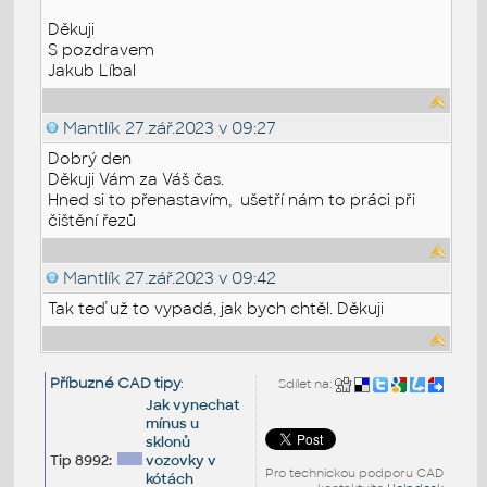
Děkuji
S pozdravem
Jakub Líbal
Mantlík
27.zář.2023 v 09:27
Dobrý den
Děkuji Vám za Váš čas.
Hned si to přenastavím, ušetří nám to práci při
čištění řezů
Mantlík
27.zář.2023 v 09:42
Tak teď už to vypadá, jak bych chtěl. Děkuji
Příbuzné CAD tipy
:
Sdílet na:
Jak vynechat
mínus u
sklonů
Tip 8992:
vozovky v
Pro technickou podporu CAD
kótách