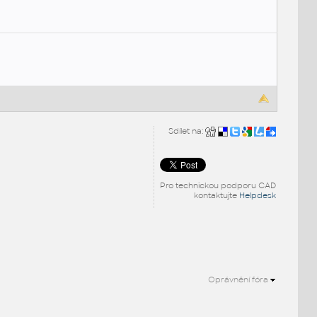
Sdílet na:
Pro technickou podporu CAD
kontaktujte
Helpdesk
Oprávnění fóra