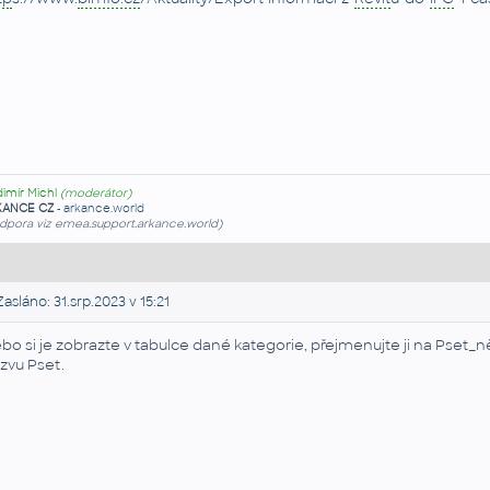
dimír Michl
(moderátor)
KANCE CZ
-
arkance.world
dpora viz emea.support.arkance.world)
asláno: 31.srp.2023 v 15:21
bo si je zobrazte v tabulce dané kategorie, přejmenujte ji na Pset_něc
zvu Pset.