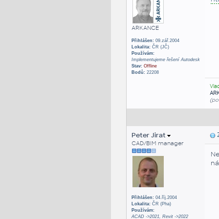
ARKANCE
Přihlášen:
09.zář.2004
Lokalita:
ČR (JČ)
Používám:
Implementujeme řešení Autodesk
Stav:
Offline
Bodů:
22208
Vla
AR
(po
Peter Jirat
Z
CAD/BIM manager
Ne
ná
Přihlášen:
04.říj.2004
Lokalita:
ČR (Pha)
Používám:
ACAD ->2021, Revit ->2022