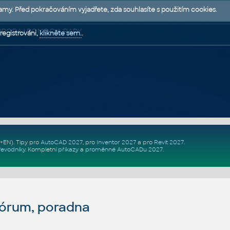
lamy. Před pokračováním vyjadřete, zda souhlasíte s použitím cookies.
 PODPORA | POMOC A RADY
registrováni,
klikněte sem.
.
Z+EN)
. Tipy pro
AutoCAD 2027
, pro
Inventor 2027
a pro
Revit 2027
.
řevodníky
.
Kompletní
příkazy
a
proměnné AutoCADu 2027
.
fórum, poradna