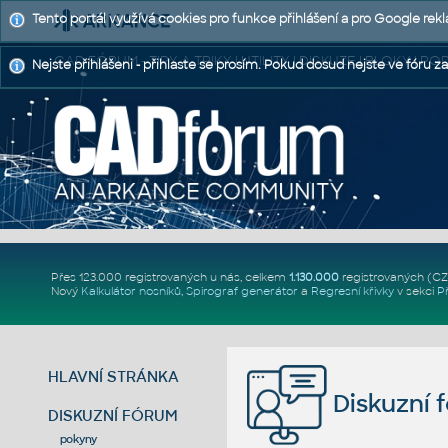
Tento portál využívá cookies pro funkce přihlášení a pro Google rek
CAD FÓRUM - TIPY A TRIKY | UTILITY | DISKUZE | BLOKY |
Nejste přihlášeni - přihlaste se prosím. Pokud dosud nejste ve fóru za
Přes 123.000 registrovaných u nás, celkem
1.130.000
registrovaných (C
Nový
Kalkulátor nosníků
,
Spirograf generátor
a
Regresní křivky
v sekci
P
HLAVNÍ STRÁNKA
Diskuzní 
DISKUZNÍ FÓRUM
pokyny