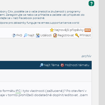
?
e oboru CAx, podělte se o vaše znalosti a zkušenosti s programy
emi. Zaregistrujte se nebo se přihlašte a zašlete váš příspěvek do
tejte se v naší
Facebook poradně
.
dpora pro zákazníky funguje na
emea.support.arkance.world
Nejnovější příspěvky
FAQ
Najít
Události
Registrovat
Přihlásit
archiv
Najít Téma
Možnosti tématu
do formátu
IFC
i tyto vlastnosti (zažlucené)? Po otevření v
aje v tomto prohlížeči dodatečně doplnit/editovat. Jsem