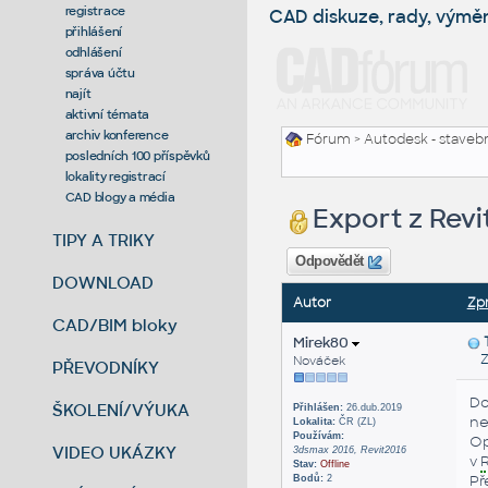
registrace
CAD diskuze, rady, výmě
přihlášení
odhlášení
správa účtu
najít
aktivní témata
archiv konference
Fórum
>
Autodesk - stavebni
posledních 100 příspěvků
lokality registrací
CAD blogy a média
Export z Revi
TIPY A TRIKY
Odpovědět
DOWNLOAD
Autor
Zp
CAD/BIM bloky
Mirek80
Zas
Nováček
PŘEVODNÍKY
Do
ŠKOLENÍ/VÝUKA
Přihlášen:
26.dub.2019
ne
Lokalita:
ČR (ZL)
Používám:
O
VIDEO UKÁZKY
3dsmax 2016, Revit2016
v
R
Stav:
Offline
Př
Bodů:
2