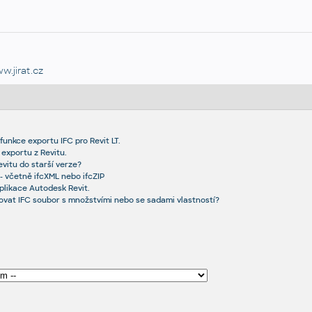
w.jirat.cz
nkce exportu IFC pro Revit LT.
 exportu z Revitu.
evitu do starší verze?
 - včetně ifcXML nebo ifcZIP
plikace Autodesk Revit.
tovat IFC soubor s množstvími nebo se sadami vlastností?