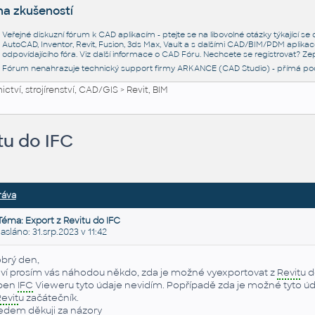
na zkušeností
Veřejné diskuzní fórum k CAD aplikacím - ptejte se na libovolné otázky týkající s
AutoCAD, Inventor, Revit, Fusion, 3ds Max, Vault a s dalšími CAD/BIM/PDM aplikac
odpovídajícího fóra. Viz další informace o
CAD Fóru
. Nechcete se registrovat? Zep
Fórum nenahrazuje technický support firmy ARKANCE (CAD Studio) - přímá po
ctví, strojírenství, CAD/GIS
>
Revit, BIM
tu do IFC
ráva
Téma: Export z Revitu do IFC
láno: 31.srp.2023 v 11:42
brý den,
ví prosím vás náhodou někdo, zda je možné vyexportovat z
Revit
u 
pen
IFC
Vieweru tyto údaje nevidím. Popřípadě zda je možné tyto úd
evit
u začátečník.
edem děkuji za názory