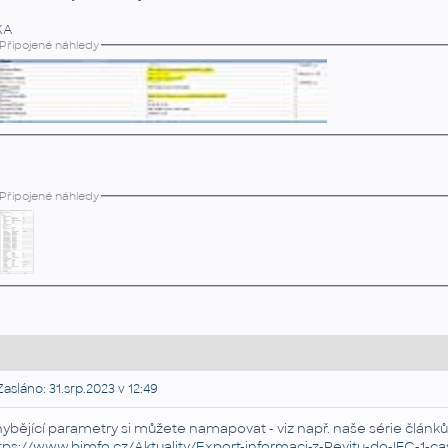
KA
Připojené náhledy
Připojené náhledy
asláno: 31.srp.2023 v 12:49
ybějící parametry si můžete namapovat - viz např. naše série článků
tp
s://www.
bimfo.cz
/Aktuality/Export-informaci-z-
Revit
u-do-
IFC
-1-ca