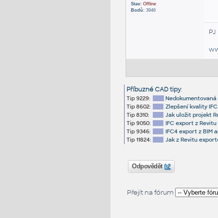
Stav:
Offline
Bodů:
3946
PJ
ww
Příbuzné CAD tipy
:
Tip 9229:
Nedokumentovaná fu
Tip 8602:
Zlepšení kvality IFC
Tip 8310:
Jak uložit projekt R
Tip 9050:
IFC export z Revitu
Tip 9346:
IFC4 export z BIM a
Tip 11824:
Jak z Revitu expor
Odpovědět
Přejít na fórum