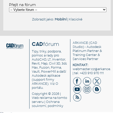
Přejít na fórum
Zobrazit jako:
Mobilní
|
Klasické
CAD
fórum
ARKANCE
(CAD
Studio) - Autodesk
Platinum Partner &
Tipy, triky, podpora,
Training Center &
pomoc a rady pro
Services Partner
AutoCAD, LT, Inventor,
Revit, Map, Civil 3D, 3ds
KONTAKT:
Max, Fusion, Forma,
webmaster.cz@arkance.w
Vault, PowerMill a další
| tel. +420 910 970 111
Autodesk aplikace
(support firmy
ARKANCE). Viz
O
portálu
.
Copyright © 2026 |
Web reklama
na tomto
serveru |
Ochrana
soukromí, podmínky