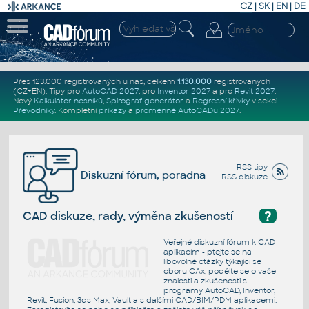
CZ
|
SK
|
EN
|
DE
Přes 123.000 registrovaných u nás, celkem
1.130.000
registrovaných
(CZ+EN)
. Tipy pro
AutoCAD 2027
, pro
Inventor 2027
a pro
Revit 2027
.
Nový
Kalkulátor nosníků
,
Spirograf generátor
a
Regresní křivky
v sekci
Převodníky
.
Kompletní
příkazy
a
proměnné AutoCADu 2027
.
RSS tipy
Diskuzní fórum, poradna
RSS diskuze
?
CAD diskuze, rady, výměna zkušeností
Veřejné diskuzní fórum k CAD
aplikacím - ptejte se na
libovolné otázky týkající se
oboru CAx, podělte se o vaše
znalosti a zkušenosti s
programy AutoCAD, Inventor,
Revit, Fusion, 3ds Max, Vault a s dalšími CAD/BIM/PDM aplikacemi.