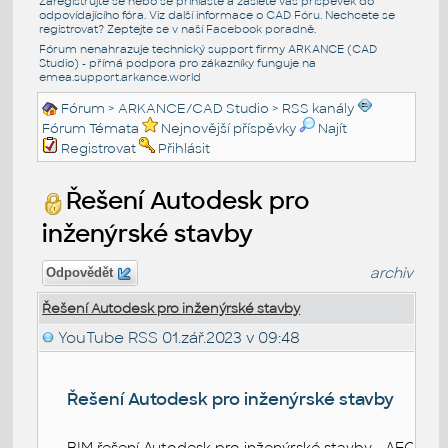
Zaregistrujte se nebo se přihlašte a zašlete váš příspěvek do
odpovídajícího fóra. Viz další informace o
CAD Fóru
. Nechcete se
registrovat? Zeptejte se v naší
Facebook poradně
.
Fórum nenahrazuje technický support firmy ARKANCE (CAD
Studio) - přímá podpora pro zákazníky funguje na
emea.support.arkance.world
Fórum
>
ARKANCE/CAD Studio
>
RSS kanály
Fórum Témata
Nejnovější příspěvky
Najít
Registrovat
Přihlásit
Řešení Autodesk pro
inženýrské stavby
archiv
Odpovědět
Řešení Autodesk pro inženýrské stavby
YouTube RSS
01.zář.2023 v 09:48
Řešení Autodesk pro inženýrské stavby