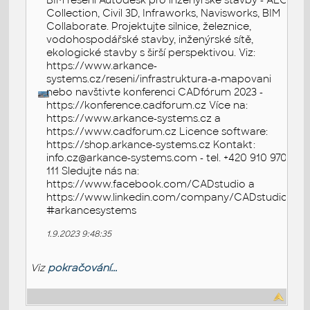
BIM řešení Autodesk pro inženýrské stavby - AEC
Collection, Civil 3D, Infraworks, Navisworks, BIM
Collaborate. Projektujte silnice, železnice,
vodohospodářské stavby, inženýrské sítě,
ekologické stavby s širší perspektivou. Viz:
https://www.arkance-
systems.cz/reseni/infrastruktura-a-mapovani
nebo navštivte konferenci CADfórum 2023 -
https://konference.cadforum.cz Více na:
https://www.arkance-systems.cz a
https://www.cadforum.cz Licence software:
https://shop.arkance-systems.cz Kontakt:
info.cz@arkance-systems.com - tel. +420 910 970
111 Sledujte nás na:
https://www.facebook.com/CADstudio a
https://www.linkedin.com/company/CADstudio
#arkancesystems
1.9.2023 9:48:35
Viz
pokračování...