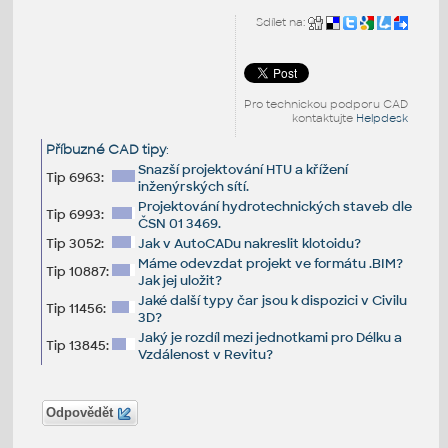
Sdílet na:
Pro technickou podporu CAD
kontaktujte
Helpdesk
Příbuzné CAD tipy
:
Snazší projektování HTU a křížení
Tip 6963:
inženýrských sítí.
Projektování hydrotechnických staveb dle
Tip 6993:
ČSN 01 3469.
Tip 3052:
Jak v AutoCADu nakreslit klotoidu?
Máme odevzdat projekt ve formátu .BIM?
Tip 10887:
Jak jej uložit?
Jaké další typy čar jsou k dispozici v Civilu
Tip 11456:
3D?
Jaký je rozdíl mezi jednotkami pro Délku a
Tip 13845:
Vzdálenost v Revitu?
Odpovědět