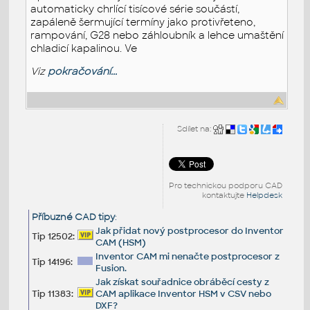
automaticky chrlící tisícové série součástí,
zapáleně šermující termíny jako protivřeteno,
rampování, G28 nebo záhloubník a lehce umaštění
chladicí kapalinou. Ve
Viz
pokračování...
Sdílet na:
Pro technickou podporu CAD
kontaktujte
Helpdesk
Příbuzné CAD tipy
:
Jak přidat nový postprocesor do Inventor
Tip 12502:
CAM (HSM)
Inventor CAM mi nenačte postprocesor z
Tip 14196:
Fusion.
Jak získat souřadnice obráběcí cesty z
Tip 11383:
CAM aplikace Inventor HSM v CSV nebo
DXF?