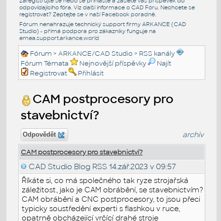
Zaregistrujte se nebo se přihlašte a zašlete váš příspěvek do
odpovídajícího fóra. Viz další informace o
CAD Fóru
. Nechcete se
registrovat? Zeptejte se v naší
Facebook poradně
.
Fórum nenahrazuje technický support firmy ARKANCE (CAD
Studio) - přímá podpora pro zákazníky funguje na
emea.support.arkance.world
Fórum
>
ARKANCE/CAD Studio
>
RSS kanály
Fórum Témata
Nejnovější příspěvky
Najít
Registrovat
Přihlásit
CAM postprocesory pro
stavebnictví?
archiv
Odpovědět
CAM postprocesory pro stavebnictví?
CAD Studio Blog RSS
14.zář.2023 v 09:57
Říkáte si, co má společného tak ryze strojařská
záležitost, jako je CAM obrábění, se stavebnictvím?
CAM obrábění a CNC postprocesory, to jsou přeci
typicky soustředění experti s flashkou v ruce,
opatrně obcházející vrčící drahé stroje