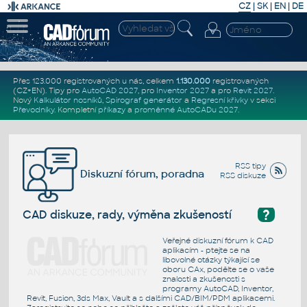
CZ
|
SK
|
EN
|
DE
Přes 123.000 registrovaných u nás, celkem
1.130.000
registrovaných
(CZ+EN)
. Tipy pro
AutoCAD 2027
, pro
Inventor 2027
a pro
Revit 2027
.
Nový
Kalkulátor nosníků
,
Spirograf generátor
a
Regresní křivky
v sekci
Převodníky
.
Kompletní
příkazy
a
proměnné AutoCADu 2027
.
RSS tipy
Diskuzní fórum, poradna
RSS diskuze
?
CAD diskuze, rady, výměna zkušeností
Veřejné diskuzní fórum k CAD
aplikacím - ptejte se na
libovolné otázky týkající se
oboru CAx, podělte se o vaše
znalosti a zkušenosti s
programy AutoCAD, Inventor,
Revit, Fusion, 3ds Max, Vault a s dalšími CAD/BIM/PDM aplikacemi.