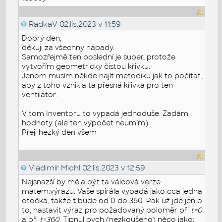
RadkaV
02.lis.2023 v 11:59
Dobrý den,
děkuji za všechny nápady.
Samozřejmě ten poslední je super, protože
vytvořím geometricky čistou křivku.
Jenom musím někde najít metodiku jak to počítat,
aby z toho vznikla ta přesná křivka pro ten
ventilátor.
V tom Inventoru to vypadá jednoduše. Zadám
hodnoty (ale ten výpočet neumím).
Přeji hezký den všem
Vladimír Michl
02.lis.2023 v 12:59
Nejsnazší by měla být ta válcová verze
matem.výrazu. Vaše spirála vypadá jako cca jedna
otočka, takže
t
bude od 0 do 360. Pak už jde jen o
to, nastavit výraz pro požadovaný poloměr při
t=0
a při
t=360
. Tipnul bych (nezkoušeno) něco jako: