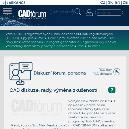
CZ
|
SK
|
EN
|
DE
Přes 123.000 registrovaných u nás, celkem
1.130.000
registrovaných
(CZ+EN)
. Tipy pro
AutoCAD 2027
, pro
Inventor 2027
a pro
Revit 2027
.
Nový
Kalkulátor nosníků
,
Spirograf generátor
a
Regresní křivky
v sekci
Převodníky
.
Kompletní
příkazy
a
proměnné AutoCADu 2027
.
RSS tipy
Diskuzní fórum, poradna
RSS diskuze
?
CAD diskuze, rady, výměna zkušeností
Veřejné diskuzní fórum k CAD
aplikacím - ptejte se na
libovolné otázky týkající se
oboru CAx, podělte se o vaše
znalosti a zkušenosti s
programy AutoCAD, Inventor,
Revit, Fusion, 3ds Max, Vault a s dalšími CAD/BIM/PDM aplikacemi.