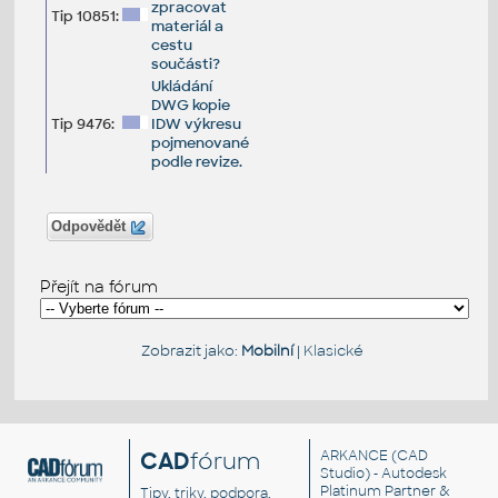
zpracovat
Tip 10851:
materiál a
cestu
součásti?
Ukládání
DWG kopie
Tip 9476:
IDW výkresu
pojmenované
podle revize.
Odpovědět
Přejít na fórum
Zobrazit jako:
Mobilní
|
Klasické
CAD
fórum
ARKANCE
(CAD
Studio) - Autodesk
Platinum Partner &
Tipy, triky, podpora,