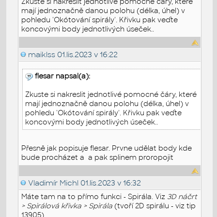
Zkuste si nakreslit jednotlivé pomocné čáry, které
mají jednoznačně danou polohu (délka, úhel) v
pohledu 'Okótování spirály'. Křivku pak veďte
koncovými body jednotlivých úseček..
maiklss
01.lis.2023 v 16:22
flesar napsal(a):
Zkuste si nakreslit jednotlivé pomocné čáry, které
mají jednoznačně danou polohu (délka, úhel) v
pohledu 'Okótování spirály'. Křivku pak veďte
koncovými body jednotlivých úseček..
Přesně jak popisuje flesar. Prvne udělat body kde
bude procházet a a pak splinem proropojit
Vladimír Michl
01.lis.2023 v 16:32
Máte tam na to přímo funkci - Spirála. Viz
3D náčrt
> Spirálová křivka > Spirála
(tvoří 2D spirálu - viz tip
13905).