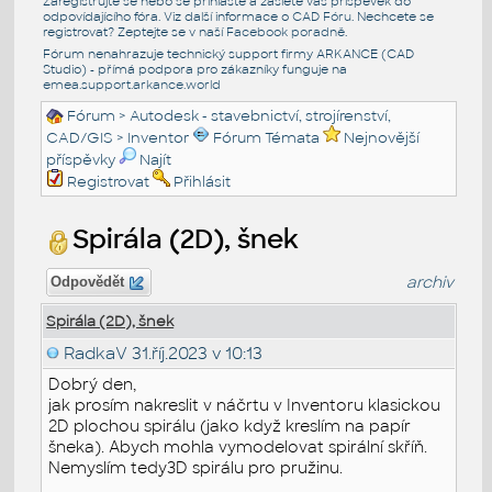
Zaregistrujte se nebo se přihlašte a zašlete váš příspěvek do
odpovídajícího fóra. Viz další informace o
CAD Fóru
. Nechcete se
registrovat? Zeptejte se v naší
Facebook poradně
.
Fórum nenahrazuje technický support firmy ARKANCE (CAD
Studio) - přímá podpora pro zákazníky funguje na
emea.support.arkance.world
Fórum
>
Autodesk - stavebnictví, strojírenství,
CAD/GIS
>
Inventor
Fórum Témata
Nejnovější
příspěvky
Najít
Registrovat
Přihlásit
Spirála (2D), šnek
archiv
Odpovědět
Spirála (2D), šnek
RadkaV
31.říj.2023 v 10:13
Dobrý den,
jak prosím nakreslit v náčrtu v Inventoru klasickou
2D plochou spirálu (jako když kreslím na papír
šneka). Abych mohla vymodelovat spirální skříň.
Nemyslím tedy3D spirálu pro pružinu.