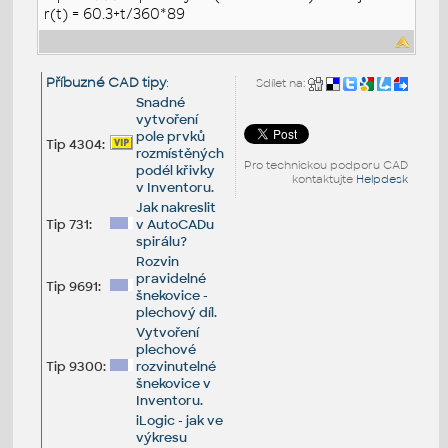
r(t) = 60.3+t/360*89
Příbuzné CAD tipy
:
Sdílet na:
Snadné
vytvoření
pole prvků
Tip 4304:
rozmístěných
Pro technickou podporu CAD
podél křivky
kontaktujte
Helpdesk
v Inventoru.
Jak nakreslit
Tip 731:
v AutoCADu
spirálu?
Rozvin
pravidelné
Tip 9691:
šnekovice -
plechový díl.
Vytvoření
plechové
Tip 9300:
rozvinutelné
šnekovice v
Inventoru.
iLogic - jak ve
výkresu