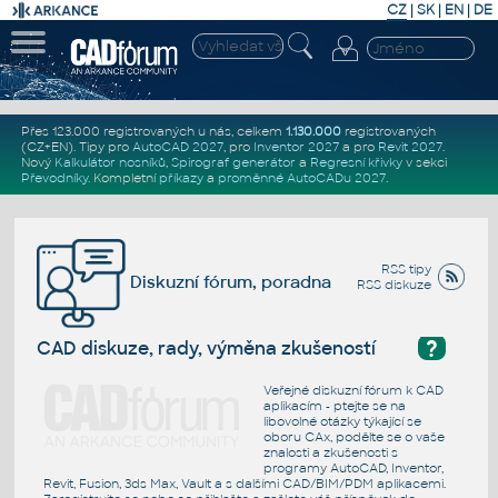
CZ
|
SK
|
EN
|
DE
Přes 123.000 registrovaných u nás, celkem
1.130.000
registrovaných
(CZ+EN)
. Tipy pro
AutoCAD 2027
, pro
Inventor 2027
a pro
Revit 2027
.
Nový
Kalkulátor nosníků
,
Spirograf generátor
a
Regresní křivky
v sekci
Převodníky
.
Kompletní
příkazy
a
proměnné AutoCADu 2027
.
RSS tipy
Diskuzní fórum, poradna
RSS diskuze
?
CAD diskuze, rady, výměna zkušeností
Veřejné diskuzní fórum k CAD
aplikacím - ptejte se na
libovolné otázky týkající se
oboru CAx, podělte se o vaše
znalosti a zkušenosti s
programy AutoCAD, Inventor,
Revit, Fusion, 3ds Max, Vault a s dalšími CAD/BIM/PDM aplikacemi.