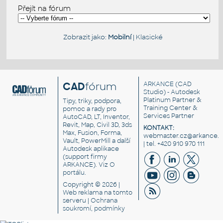
Přejít na fórum
Zobrazit jako:
Mobilní
|
Klasické
CAD
fórum
ARKANCE
(CAD
Studio) - Autodesk
Platinum Partner &
Tipy, triky, podpora,
Training Center &
pomoc a rady pro
Services Partner
AutoCAD, LT, Inventor,
Revit, Map, Civil 3D, 3ds
KONTAKT:
Max, Fusion, Forma,
webmaster.cz@arkance.w
Vault, PowerMill a další
| tel. +420 910 970 111
Autodesk aplikace
(support firmy
ARKANCE). Viz
O
portálu
.
Copyright © 2026 |
Web reklama
na tomto
serveru |
Ochrana
soukromí, podmínky