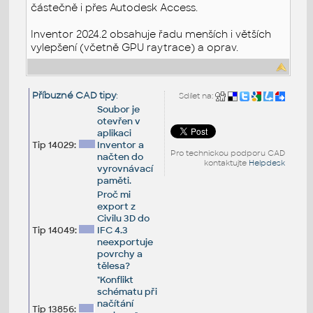
částečně i přes Autodesk Access.
Inventor 2024.2 obsahuje řadu menších i větších
vylepšení (včetně GPU raytrace) a oprav.
Příbuzné CAD tipy
:
Sdílet na:
Soubor je
otevřen v
aplikaci
Tip 14029:
Inventor a
Pro technickou podporu CAD
načten do
kontaktujte
Helpdesk
vyrovnávací
paměti.
Proč mi
export z
Civilu 3D do
Tip 14049:
IFC 4.3
neexportuje
povrchy a
tělesa?
"Konflikt
schématu při
načítání
Tip 13856: