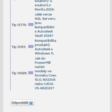
souboru" u
souborů z
Revitu 2024.
Jaké verze
SQL Serveru
jsou
Tip 13775:
kompatibilní
s Autodesk
Vault 2024?
Kompatibilita
produktů
Tip 13151:
Autodesk s
Windows 11.
Jak do
PowerMill
načíst
modely ve
Tip 13929:
formátu Creo
10.0, NX2306
nebo CATIA
V5-6R2023?
Odpovědět