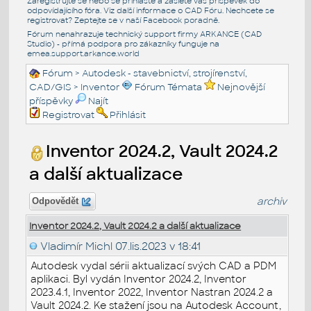
Zaregistrujte se nebo se přihlašte a zašlete váš příspěvek do
odpovídajícího fóra. Viz další informace o
CAD Fóru
. Nechcete se
registrovat? Zeptejte se v naší
Facebook poradně
.
Fórum nenahrazuje technický support firmy ARKANCE (CAD
Studio) - přímá podpora pro zákazníky funguje na
emea.support.arkance.world
Fórum
>
Autodesk - stavebnictví, strojírenství,
CAD/GIS
>
Inventor
Fórum Témata
Nejnovější
příspěvky
Najít
Registrovat
Přihlásit
Inventor 2024.2, Vault 2024.2
a další aktualizace
archiv
Odpovědět
Inventor 2024.2, Vault 2024.2 a další aktualizace
Vladimír Michl
07.lis.2023 v 18:41
Autodesk vydal sérii aktualizací svých CAD a PDM
aplikaci. Byl vydán Inventor 2024.2, Inventor
2023.4.1, Inventor 2022, Inventor Nastran 2024.2 a
Vault 2024.2. Ke stažení jsou na Autodesk Account,