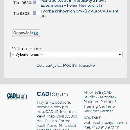
Mohu editovat BIM projekty z Revit
Tip 10530:
Extensions i v holém Revitu či LT?
Tvorba knihovních prvků v AutoCAD Plant
Tip 9303:
3D.
Odpovědět
Přejít na fórum
Zobrazit jako:
Mobilní
|
Klasické
CAD
fórum
ARKANCE
(CAD
Studio) - Autodesk
Platinum Partner &
Tipy, triky, podpora,
Training Center &
pomoc a rady pro
Services Partner
AutoCAD, LT, Inventor,
Revit, Map, Civil 3D, 3ds
KONTAKT:
Max, Fusion, Forma,
webmaster.cz@arkance.w
Vault, PowerMill a další
| tel. +420 910 970 111