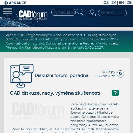
CZ
|
SK
|
EN
|
DE
Přes 123.000 registrovaných u nás, celkem
1.130.000
registrovaných
(CZ+EN)
. Tipy pro
AutoCAD 2027
, pro
Inventor 2027
a pro
Revit 2027
.
Nový
Kalkulátor nosníků
,
Spirograf generátor
a
Regresní křivky
v sekci
Převodníky
.
Kompletní
příkazy
a
proměnné AutoCADu 2027
.
RSS tipy
Diskuzní fórum, poradna
RSS diskuze
?
CAD diskuze, rady, výměna zkušeností
Veřejné diskuzní fórum k CAD
aplikacím - ptejte se na
libovolné otázky týkající se
oboru CAx, podělte se o vaše
znalosti a zkušenosti s
programy AutoCAD, Inventor,
Revit, Fusion, 3ds Max, Vault a s dalšími CAD/BIM/PDM aplikacemi.