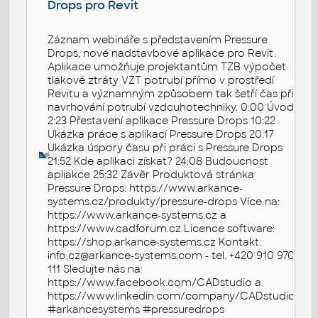
Drops pro Revit
Záznam webináře s představením Pressure
Drops, nové nadstavbové aplikace pro Revit.
Aplikace umožňuje projektantům TZB výpočet
tlakové ztráty VZT potrubí přímo v prostředí
Revitu a významným způsobem tak šetří čas při
navrhování potrubí vzdcuhotechniky. 0:00 Úvod
2:23 Přestavení aplikace Pressure Drops 10:22
Ukázka práce s aplikací Pressure Drops 20:17
Ukázka úspory času při práci s Pressure Drops
21:52 Kde aplikaci získat? 24:08 Budoucnost
apliakce 25:32 Závěr Produktová stránka
Pressure Drops: https://www.arkance-
systems.cz/produkty/pressure-drops Více na:
https://www.arkance-systems.cz a
https://www.cadforum.cz Licence software:
https://shop.arkance-systems.cz Kontakt:
info.cz@arkance-systems.com - tel. +420 910 970
111 Sledujte nás na:
https://www.facebook.com/CADstudio a
https://www.linkedin.com/company/CADstudio
#arkancesystems #pressuredrops