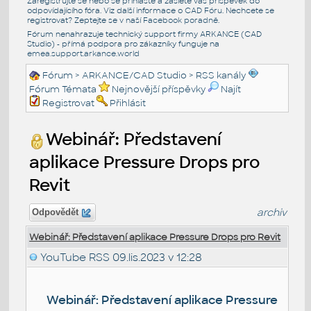
Zaregistrujte se nebo se přihlašte a zašlete váš příspěvek do
odpovídajícího fóra. Viz další informace o
CAD Fóru
. Nechcete se
registrovat? Zeptejte se v naší
Facebook poradně
.
Fórum nenahrazuje technický support firmy ARKANCE (CAD
Studio) - přímá podpora pro zákazníky funguje na
emea.support.arkance.world
Fórum
>
ARKANCE/CAD Studio
>
RSS kanály
Fórum Témata
Nejnovější příspěvky
Najít
Registrovat
Přihlásit
Webinář: Představení
aplikace Pressure Drops pro
Revit
archiv
Odpovědět
Webinář: Představení aplikace Pressure Drops pro Revit
YouTube RSS
09.lis.2023 v 12:28
Webinář: Představení aplikace Pressure