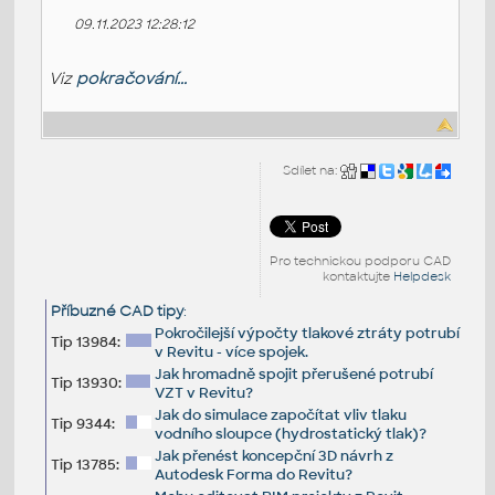
09.11.2023 12:28:12
Viz
pokračování...
Sdílet na:
Pro technickou podporu CAD
kontaktujte
Helpdesk
Příbuzné CAD tipy
:
Pokročilejší výpočty tlakové ztráty potrubí
Tip 13984:
v Revitu - více spojek.
Jak hromadně spojit přerušené potrubí
Tip 13930:
VZT v Revitu?
Jak do simulace započítat vliv tlaku
Tip 9344:
vodního sloupce (hydrostatický tlak)?
Jak přenést koncepční 3D návrh z
Tip 13785:
Autodesk Forma do Revitu?