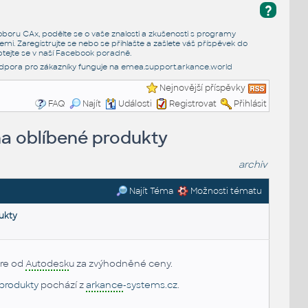
?
e oboru CAx, podělte se o vaše znalosti a zkušenosti s programy
emi. Zaregistrujte se nebo se přihlašte a zašlete váš příspěvek do
tejte se v naší
Facebook poradně
.
dpora pro zákazníky funguje na
emea.support.arkance.world
Nejnovější příspěvky
FAQ
Najít
Události
Registrovat
Přihlásit
a oblíbené produkty
archiv
Najít Téma
Možnosti tématu
ukty
re od
Autodesk
u za zvýhodněné ceny.
 produkty
pochází z
arkance
-systems.cz
.