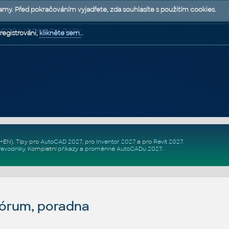
lamy. Před pokračováním vyjadřete, zda souhlasíte s použitím cookies.
 PODPORA | POMOC A RADY
registrováni,
klikněte sem.
.
Z+EN)
. Tipy pro
AutoCAD 2027
, pro
Inventor 2027
a pro
Revit 2027
.
řevodníky
.
Kompletní
příkazy
a
proměnné AutoCADu 2027
.
fórum, poradna