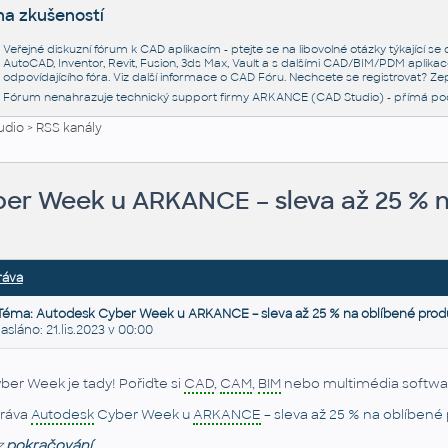
na zkušeností
Veřejné diskuzní fórum k CAD aplikacím - ptejte se na libovolné otázky týkající s
AutoCAD, Inventor, Revit, Fusion, 3ds Max, Vault a s dalšími CAD/BIM/PDM aplikac
odpovídajícího fóra. Viz další informace o
CAD Fóru
. Nechcete se registrovat? Zep
Fórum nenahrazuje technický support firmy ARKANCE (CAD Studio) - přímá po
udio
>
RSS kanály
er Week u ARKANCE – sleva až 25 % n
ráva
Téma: Autodesk Cyber Week u ARKANCE – sleva až 25 % na oblíbené prod
láno: 21.lis.2023 v 00:00
ber Week je tady! Pořiďte si
CAD
,
CAM
,
BIM
nebo multimédia softwa
ráva
Autodesk
Cyber Week u
ARKANCE
– sleva až 25 % na oblíbené
z
pokračování...