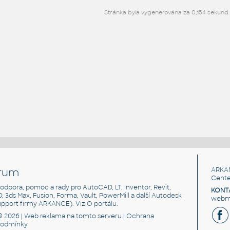
Stránka byla vygenerována za 0,154 sekund.
rum
ARKA
Cente
, podpora, pomoc a rady pro AutoCAD, LT, Inventor, Revit,
KONT
3D, 3ds Max, Fusion, Forma, Vault, PowerMill a další Autodesk
webma
support firmy ARKANCE). Viz
O portálu
.
© 2026 |
Web reklama
na tomto serveru |
Ochrana
podmínky