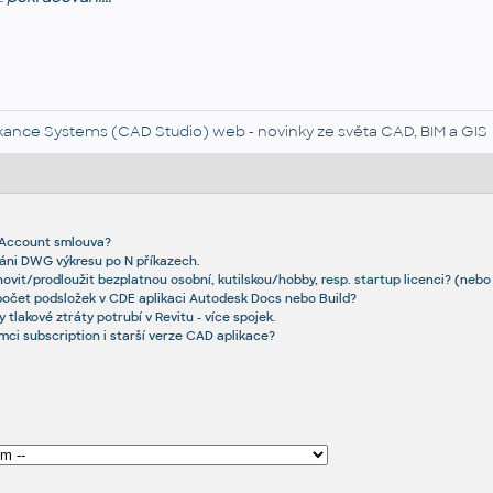
kance Systems (CAD Studio) web
- novinky ze světa CAD, BIM a GIS
r Account smlouva?
áni DWG výkresu po N příkazech.
ovit/prodloužit bezplatnou osobní, kutilskou/hobby, resp. startup licenci? (nebo j
počet podsložek v CDE aplikaci Autodesk Docs nebo Build?
y tlakové ztráty potrubí v Revitu - více spojek.
mci subscription i starší verze CAD aplikace?