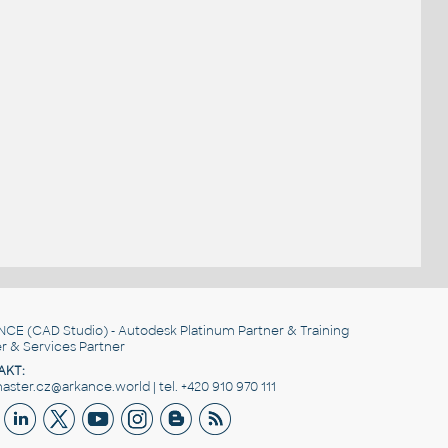
NCE
(CAD Studio) - Autodesk Platinum Partner & Training
r & Services Partner
AKT:
ster.cz@arkance.world | tel. +420 910 970 111