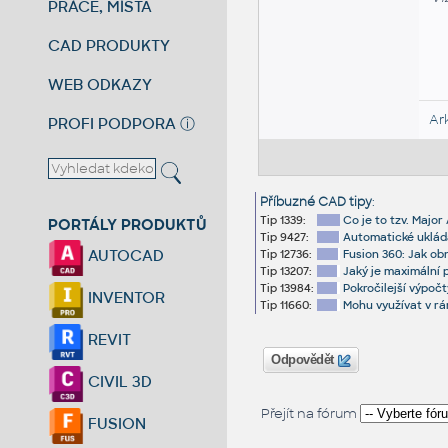
PRÁCE, MÍSTA
CAD PRODUKTY
WEB ODKAZY
Ar
PROFI PODPORA
ⓘ
Příbuzné CAD tipy
:
Tip 1339:
Co je to tzv. Majo
PORTÁLY PRODUKTŮ
Tip 9427:
Automatické uklád
AUTOCAD
Tip 12736:
Fusion 360: Jak obn
Tip 13207:
Jaký je maximální 
Tip 13984:
Pokročilejší výpočt
INVENTOR
Tip 11660:
Mohu využívat v rá
REVIT
Odpovědět
CIVIL 3D
Přejít na fórum
FUSION