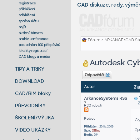
registrace
CAD diskuze, rady, výmě
přihlášení
odhlášení
správa účtu
najít
aktivní témata
archiv konference
Fórum
>
ARKANCE/CAD St
posledních 100 příspěvků
lokality registrací
CAD blogy a média
Autodesk Cyb
TIPY A TRIKY
Odpovědět
DOWNLOAD
Autor
Zp
CAD/BIM bloky
ArkanceSystems RSS
Zas
PŘEVODNÍKY
RSS roboti
ŠKOLENÍ/VÝUKA
Robot
Cy
Přihlášen:
20.lis.2009
VIDEO UKÁZKY
Zp
Stav:
Offline
Bodů:
594
Vi