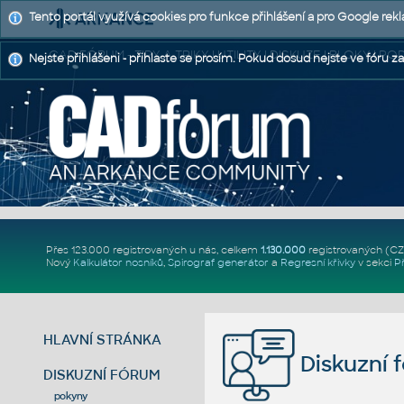
Tento portál využívá cookies pro funkce přihlášení a pro Google rek
CAD FÓRUM - TIPY A TRIKY | UTILITY | DISKUZE | BLOKY |
Nejste přihlášeni - přihlaste se prosím. Pokud dosud nejste ve fóru za
Přes 123.000 registrovaných u nás, celkem
1.130.000
registrovaných (C
Nový
Kalkulátor nosníků
,
Spirograf generátor
a
Regresní křivky
v sekci
P
HLAVNÍ STRÁNKA
Diskuzní 
DISKUZNÍ FÓRUM
pokyny