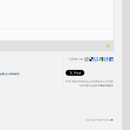
Sdílet na:
ak ji získat)
Pro technickou podporu CAD
kontaktujte
Helpdesk
Oprávnění fóra