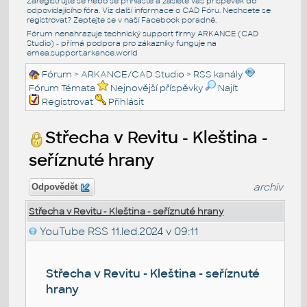
Zaregistrujte se nebo se přihlašte a zašlete váš příspěvek do
odpovídajícího fóra. Viz další informace o
CAD Fóru
. Nechcete se
registrovat? Zeptejte se v naší
Facebook poradně
.
Fórum nenahrazuje technický support firmy ARKANCE (CAD
Studio) - přímá podpora pro zákazníky funguje na
emea.support.arkance.world
Fórum
>
ARKANCE/CAD Studio
>
RSS kanály
Fórum Témata
Nejnovější příspěvky
Najít
Registrovat
Přihlásit
Střecha v Revitu - Kleština -
seříznuté hrany
archiv
Odpovědět
Střecha v Revitu - Kleština - seříznuté hrany
YouTube RSS
11.led.2024 v 09:11
Střecha v Revitu - Kleština - seříznuté
hrany