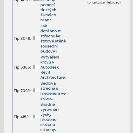
kontaktujte
Helpdesk
pomocí
tlustých
šikmých
hran?
Jak
dotáhnout
střechu ke
Tip 3049:
štítové stěně
sousední
budovy?
Vytváření
krovů v
Tip 5385:
Autodesk
Revit
Architecture.
Sedlová
střecha s
Tip 7092:
hřebenem ve
sklonu.
Snadné
vyrovnání
výšky
Tip 4152:
hřebene
složené
střechy.