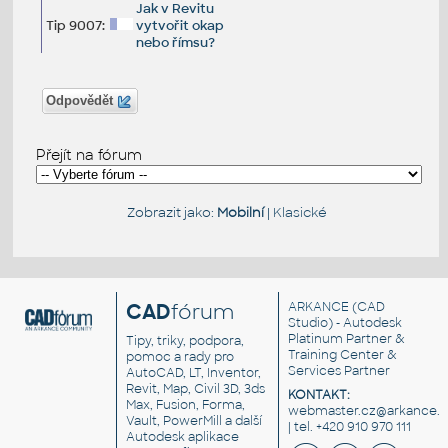
Jak v Revitu
Tip 9007:
vytvořit okap
nebo římsu?
Odpovědět
Přejít na fórum
Zobrazit jako:
Mobilní
|
Klasické
CAD
fórum
ARKANCE
(CAD
Studio) - Autodesk
Platinum Partner &
Tipy, triky, podpora,
Training Center &
pomoc a rady pro
Services Partner
AutoCAD, LT, Inventor,
Revit, Map, Civil 3D, 3ds
KONTAKT:
Max, Fusion, Forma,
webmaster.cz@arkance.w
Vault, PowerMill a další
| tel. +420 910 970 111
Autodesk aplikace