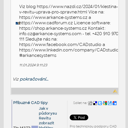
Viz blog https://www.nazdi.cz/2024/01/klestina-
v-revitu-uprava-pro-spravne.html Více na:
https://www.arkance-systems.cz a
https://www.cadforum.cz Licence software:
https://shop.arkance-systems.cz Kontakt:
info.cz@arkance-systems.com - tel. +420 910 970
111 Sledujte nás na:
https://www.facebook.com/CADstudio a
https://www.linkedin.com/company/CADstudio
#arkancesystems
11.01.2024 9:11:23
Viz
pokračování...
Příbuzné CAD tipy
:
Sdílet na:
Jak v
půdorysu
Revitu
zobrazit
Pro technickou podporu CAD
Tip 14377:
kleštiny