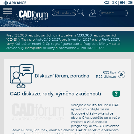
CZ
|
SK
|
EN
|
DE
Přes 123.000 registrovaných u nás, celkem
1.130.000
registrovaných
(CZ+EN)
. Tipy pro
AutoCAD 2027
, pro
Inventor 2027
a pro
Revit 2027
.
Nový
Kalkulátor nosníků
,
Spirograf generátor
a
Regresní křivky
v sekci
Převodníky
.
Kompletní
příkazy
a
proměnné AutoCADu 2027
.
RSS tipy
Diskuzní fórum, poradna
RSS diskuze
?
CAD diskuze, rady, výměna zkušeností
Veřejné diskuzní fórum k CAD
aplikacím - ptejte se na
libovolné otázky týkající se
oboru CAx, podělte se o vaše
znalosti a zkušenosti s
programy AutoCAD, Inventor,
Revit, Fusion, 3ds Max, Vault a s dalšími CAD/BIM/PDM aplikacemi.