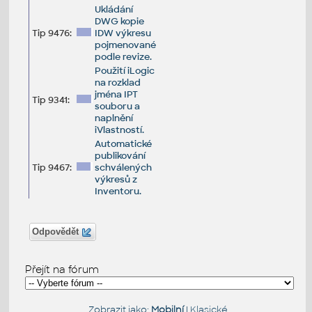
Ukládání
DWG kopie
Tip 9476:
IDW výkresu
pojmenované
podle revize.
Použití iLogic
na rozklad
jména IPT
Tip 9341:
souboru a
naplnění
iVlastností.
Automatické
publikování
Tip 9467:
schválených
výkresů z
Inventoru.
Odpovědět
Přejít na fórum
Zobrazit jako:
Mobilní
|
Klasické