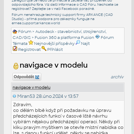
Zaregistrujte se nebo se přihlašte a zašlete váš příspěvek do
odpovídajícího fóra. Viz další informace o
CAD Fóru
. Nechcete se
registrovat? Zeptejte se v naší
Facebook poradně
.
Fórum nenahrazuje technický support firmy ARKANCE (CAD
Studio) - přímá podpora pro zákazníky funguje na
emea.support.arkance.world
Fórum
>
Autodesk - stavebnictví, strojírenství,
CAD/GIS
>
Fusion 360 a platforma Fusion
Fórum
Témata
Nejnovější příspěvky
Najít
Registrovat
Přihlásit
navigace v modelu
archiv
Odpovědět
navigace v modelu
Miran53
28.úno.2024 v 13:57
Zdravím,
co dělám blbě když při požadavku na úpravu
předcházejících funkcí v časové liště návrhu
vybírám nějakou předcházející operaci. Někdy při
kliku pravým myšítkem se otevře místní nabídka co
lze s danou funkcí udělat, někdy se nabídka