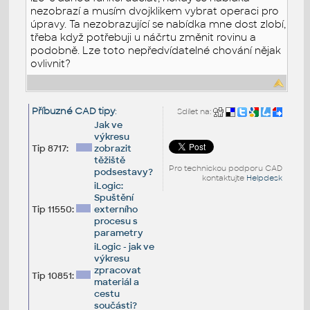
nezobrazí a musím dvojklikem vybrat operaci pro
úpravy. Ta nezobrazující se nabídka mne dost zlobí,
třeba když potřebuji u náčrtu změnit rovinu a
podobně. Lze toto nepředvídatelné chování nějak
ovlivnit?
Příbuzné CAD tipy
:
Sdílet na:
Jak ve
výkresu
Tip 8717:
zobrazit
těžiště
Pro technickou podporu CAD
podsestavy?
kontaktujte
Helpdesk
iLogic:
Spuštění
Tip 11550:
externího
procesu s
parametry
iLogic - jak ve
výkresu
zpracovat
Tip 10851:
materiál a
cestu
součásti?