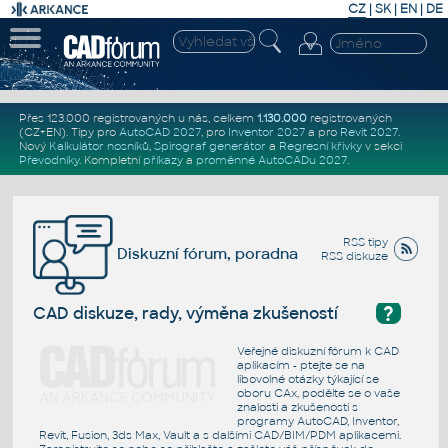
CZ
|
SK
|
EN
|
DE
Přes 123.000 registrovaných u nás, celkem
1.130.000
registrovaných
(CZ+EN)
. Tipy pro
AutoCAD 2027
, pro
Inventor 2027
a pro
Revit 2027
.
Nový
Kalkulátor nosníků
,
Spirograf generátor
a
Regresní křivky
v sekci
Převodníky
.
Kompletní
příkazy
a
proměnné AutoCADu 2027
.
RSS tipy
Diskuzní fórum, poradna
RSS diskuze
?
CAD diskuze, rady, výměna zkušeností
Veřejné diskuzní fórum k CAD
aplikacím - ptejte se na
libovolné otázky týkající se
oboru CAx, podělte se o vaše
znalosti a zkušenosti s
programy AutoCAD, Inventor,
Revit, Fusion, 3ds Max, Vault a s dalšími CAD/BIM/PDM aplikacemi.