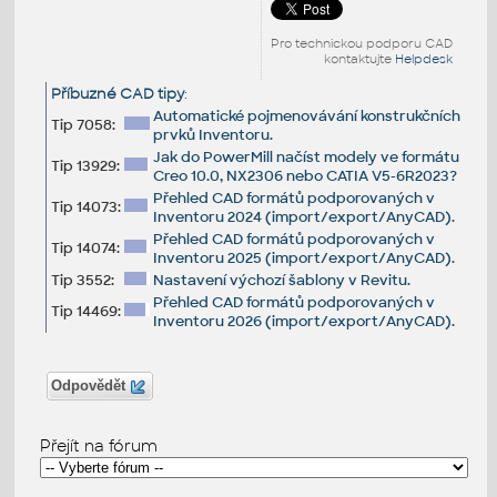
Pro technickou podporu CAD
kontaktujte
Helpdesk
Příbuzné CAD tipy
:
Automatické pojmenovávání konstrukčních
Tip 7058:
prvků Inventoru.
Jak do PowerMill načíst modely ve formátu
Tip 13929:
Creo 10.0, NX2306 nebo CATIA V5-6R2023?
Přehled CAD formátů podporovaných v
Tip 14073:
Inventoru 2024 (import/export/AnyCAD).
Přehled CAD formátů podporovaných v
Tip 14074:
Inventoru 2025 (import/export/AnyCAD).
Tip 3552:
Nastavení výchozí šablony v Revitu.
Přehled CAD formátů podporovaných v
Tip 14469:
Inventoru 2026 (import/export/AnyCAD).
Odpovědět
Přejít na fórum