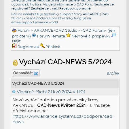
Zaregistrujte se nebo se přihlašte a zašlete váš příspěvek do
odpovídajícího fóra. Viz další informace o
CAD Fóru
. Nechcete se
registrovat? Zeptejte se v naší
Facebook poradně
.
Fórum nenahrazuje technický support firmy ARKANCE (CAD
Studio) - přímá podpora pro zákazníky funguje na
emea.support.arkance.world
Fórum
>
ARKANCE/CAD Studio
>
-CAD Fórum- (jen
pro čtení)
Fórum Témata
Nejnovější příspěvky
Najít
Registrovat
Přihlásit
Vychází CAD-NEWS 5/2024
archiv
Odpovědět
Vychází CAD-NEWS 5/2024
Vladimír Michl
21.kvě.2024 v 11:01
Nové vydání bulletinu pro zákazníky firmy
ARKANCE -
CAD-News Květen 2024
- si můžete
přečíst online na:
https://www.arkance-systems.cz/podpora/cad-
news