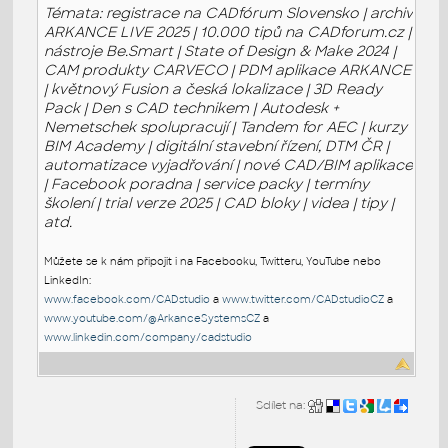
Témata: registrace na CADfórum Slovensko | archiv
ARKANCE LIVE 2025 | 10.000 tipů na CADforum.cz |
nástroje Be.Smart | State of Design & Make 2024 |
CAM produkty CARVECO | PDM aplikace ARKANCE
| květnový Fusion a česká lokalizace | 3D Ready
Pack | Den s CAD technikem | Autodesk +
Nemetschek spolupracují | Tandem for AEC | kurzy
BIM Academy | digitální stavební řízení, DTM ČR |
automatizace vyjadřování | nové CAD/BIM aplikace
| Facebook poradna | service packy | termíny
školení | trial verze 2025 | CAD bloky | videa | tipy |
atd.
Můžete se k nám připojit i na Facebooku, Twitteru, YouTube nebo
LinkedIn:
www.facebook.com/CADstudio
a
www.twitter.com/CADstudioCZ
a
www.youtube.com/@ArkanceSystemsCZ
a
www.linkedin.com/company/cadstudio
Sdílet na: