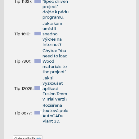
Tip 11827:
"Spec driven
project"
dojde k pádu
programu.
Jak a kam
umístit
Tip 1610:
snadno
výkres na
Internet?
Chyba: "You
need to load
Tip 7301:
Wood
materials to
the project"
Jak si
vyzkoušet
Tip 12025:
aplikaci
Fusion Team
v Trial verzi?
Rozšířená
textová pole
Tip 8877:
AutoCADu
Plant 3D.