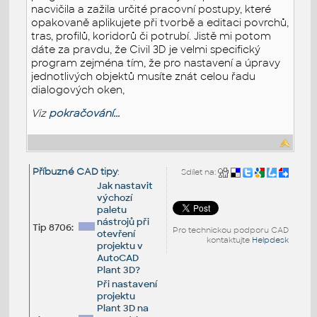
nacvičila a zažila určité pracovní postupy, které
opakovaně aplikujete při tvorbě a editaci povrchů,
tras, profilů, koridorů či potrubí. Jistě mi potom
dáte za pravdu, že Civil 3D je velmi specifický
program zejména tím, že pro nastavení a úpravy
jednotlivých objektů musíte znát celou řadu
dialogových oken,
Viz
pokračování...
Příbuzné CAD tipy
:
Sdílet na:
Jak nastavit
výchozí
paletu
nástrojů při
Tip 8706:
Pro technickou podporu CAD
otevření
kontaktujte
Helpdesk
projektu v
AutoCAD
Plant 3D?
Při nastavení
projektu
Plant 3D na