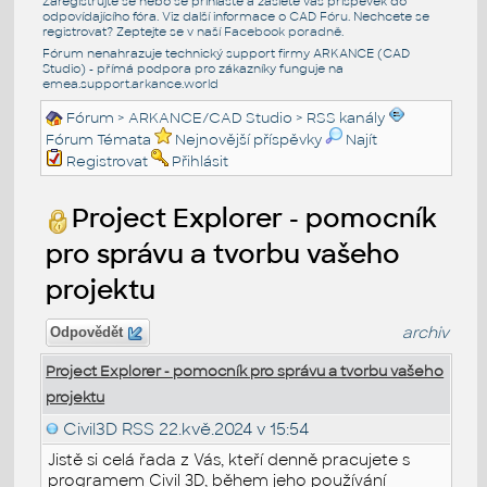
Zaregistrujte se nebo se přihlašte a zašlete váš příspěvek do
odpovídajícího fóra. Viz další informace o
CAD Fóru
. Nechcete se
registrovat? Zeptejte se v naší
Facebook poradně
.
Fórum nenahrazuje technický support firmy ARKANCE (CAD
Studio) - přímá podpora pro zákazníky funguje na
emea.support.arkance.world
Fórum
>
ARKANCE/CAD Studio
>
RSS kanály
Fórum Témata
Nejnovější příspěvky
Najít
Registrovat
Přihlásit
Project Explorer - pomocník
pro správu a tvorbu vašeho
projektu
archiv
Odpovědět
Project Explorer - pomocník pro správu a tvorbu vašeho
projektu
Civil3D RSS
22.kvě.2024 v 15:54
Jistě si celá řada z Vás, kteří denně pracujete s
programem Civil 3D, během jeho používání