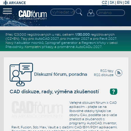
CZ
|
SK
|
EN
|
DE
Přes 123.000 registrovaných u nás, celkem
1.130.000
registrovaných
(CZ+EN)
. Tipy pro
AutoCAD 2027
, pro
Inventor 2027
a pro
Revit 2027
.
Nový
Kalkulátor nosníků
,
Spirograf generátor
a
Regresní křivky
v sekci
Převodníky
.
Kompletní
příkazy
a
proměnné AutoCADu 2027
.
RSS tipy
Diskuzní fórum, poradna
RSS diskuze
?
CAD diskuze, rady, výměna zkušeností
Veřejné diskuzní fórum k CAD
aplikacím - ptejte se na
libovolné otázky týkající se
oboru CAx, podělte se o vaše
znalosti a zkušenosti s
programy AutoCAD, Inventor,
Revit, Fusion, 3ds Max, Vault a s dalšími CAD/BIM/PDM aplikacemi.