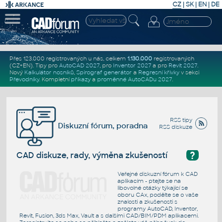
CZ
|
SK
|
EN
|
DE
Přes 123.000 registrovaných u nás, celkem
1.130.000
registrovaných
(CZ+EN)
. Tipy pro
AutoCAD 2027
, pro
Inventor 2027
a pro
Revit 2027
.
Nový
Kalkulátor nosníků
,
Spirograf generátor
a
Regresní křivky
v sekci
Převodníky
.
Kompletní
příkazy
a
proměnné AutoCADu 2027
.
RSS tipy
Diskuzní fórum, poradna
RSS diskuze
?
CAD diskuze, rady, výměna zkušeností
Veřejné diskuzní fórum k CAD
aplikacím - ptejte se na
libovolné otázky týkající se
oboru CAx, podělte se o vaše
znalosti a zkušenosti s
programy AutoCAD, Inventor,
Revit, Fusion, 3ds Max, Vault a s dalšími CAD/BIM/PDM aplikacemi.