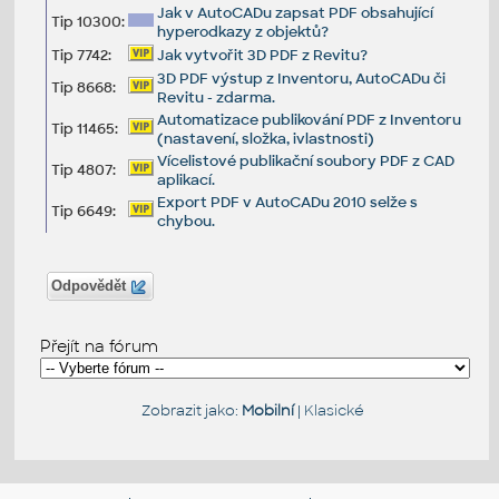
Jak v AutoCADu zapsat PDF obsahující
Tip 10300:
hyperodkazy z objektů?
Tip 7742:
Jak vytvořit 3D PDF z Revitu?
3D PDF výstup z Inventoru, AutoCADu či
Tip 8668:
Revitu - zdarma.
Automatizace publikování PDF z Inventoru
Tip 11465:
(nastavení, složka, ivlastnosti)
Vícelistové publikační soubory PDF z CAD
Tip 4807:
aplikací.
Export PDF v AutoCADu 2010 selže s
Tip 6649:
chybou.
Odpovědět
Přejít na fórum
Zobrazit jako:
Mobilní
|
Klasické