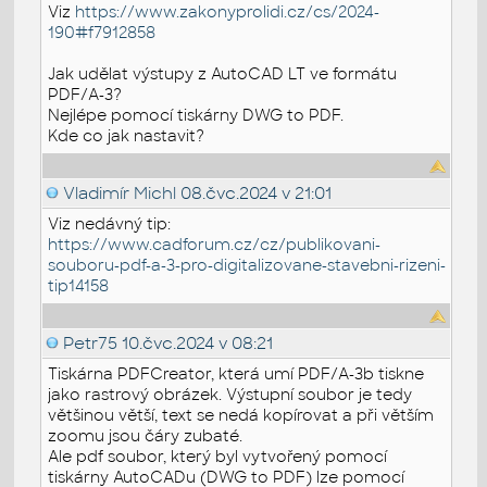
Viz
https://www.zakonyprolidi.cz/cs/2024-
190#f7912858
Jak udělat výstupy z AutoCAD LT ve formátu
PDF/A-3?
Nejlépe pomocí tiskárny DWG to PDF.
Kde co jak nastavit?
Vladimír Michl
08.čvc.2024 v 21:01
Viz nedávný tip:
https://www.cadforum.cz/cz/publikovani-
souboru-pdf-a-3-pro-digitalizovane-stavebni-rizeni-
tip14158
Petr75
10.čvc.2024 v 08:21
Tiskárna PDFCreator, která umí PDF/A-3b tiskne
jako rastrový obrázek. Výstupní soubor je tedy
většinou větší, text se nedá kopírovat a při větším
zoomu jsou čáry zubaté.
Ale pdf soubor, který byl vytvořený pomocí
tiskárny AutoCADu (DWG to PDF) lze pomocí