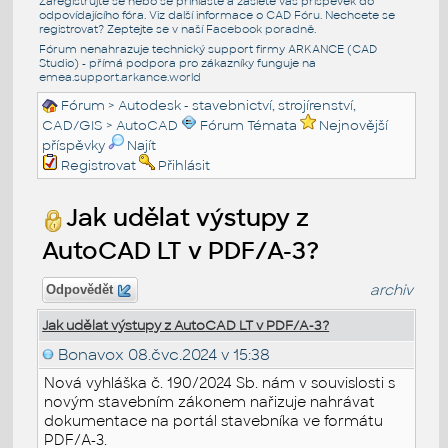
Zaregistrujte se nebo se přihlašte a zašlete váš příspěvek do
odpovídajícího fóra. Viz další informace o
CAD Fóru
. Nechcete se
registrovat? Zeptejte se v naší
Facebook poradně
.
Fórum nenahrazuje technický support firmy ARKANCE (CAD
Studio) - přímá podpora pro zákazníky funguje na
emea.support.arkance.world
Fórum
>
Autodesk - stavebnictví, strojírenství,
CAD/GIS
>
AutoCAD
Fórum Témata
Nejnovější
příspěvky
Najít
Registrovat
Přihlásit
Jak udělat výstupy z
AutoCAD LT v PDF/A-3?
archiv
Odpovědět
Jak udělat výstupy z AutoCAD LT v PDF/A-3?
Bonavox
08.čvc.2024 v 15:38
Nová vyhláška č. 190/2024 Sb. nám v souvislosti s
novým stavebním zákonem nařizuje nahrávat
dokumentace na portál stavebníka ve formátu
PDF/A-3.