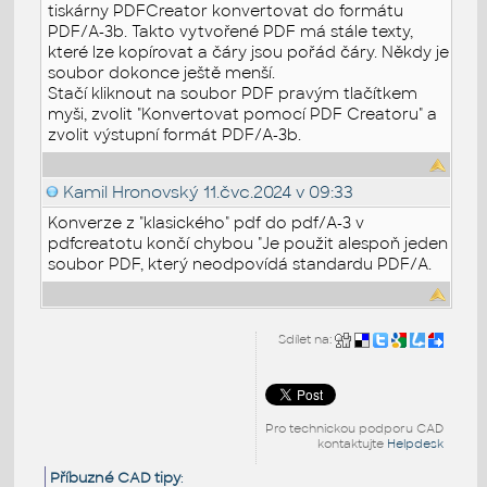
tiskárny PDFCreator konvertovat do formátu
PDF/A-3b. Takto vytvořené PDF má stále texty,
které lze kopírovat a čáry jsou pořád čáry. Někdy je
soubor dokonce ještě menší.
Stačí kliknout na soubor PDF pravým tlačítkem
myši, zvolit "Konvertovat pomocí PDF Creatoru" a
zvolit výstupní formát PDF/A-3b.
Kamil Hronovský
11.čvc.2024 v 09:33
Konverze z "klasického" pdf do pdf/A-3 v
pdfcreatotu končí chybou "Je použit alespoň jeden
soubor PDF, který neodpovídá standardu PDF/A.
Sdílet na:
Pro technickou podporu CAD
kontaktujte
Helpdesk
Příbuzné CAD tipy
: