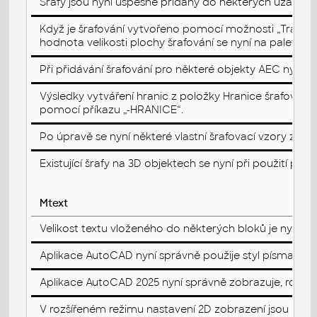
Šrafy jsou nyní úspěšně přidány do některých uzavřený
Když je šrafování vytvořeno pomocí možnosti „Trajek
hodnota velikosti plochy šrafování se nyní na paletě Vl
Při přidávání šrafování pro některé objekty AEC nyní p
Výsledky vytváření hranic z položky Hranice šrafování 
pomocí příkazu „-HRANICE“.
Po úpravě se nyní některé vlastní šrafovací vzory zobra
Existující šrafy na 3D objektech se nyní při použití p
Mtext
Velikost textu vloženého do některých bloků je nyní 
Aplikace AutoCAD nyní správně použije styl písma, poku
Aplikace AutoCAD 2025 nyní správně zobrazuje, rozpoz
V rozšířeném režimu nastavení 2D zobrazení jsou nyní 