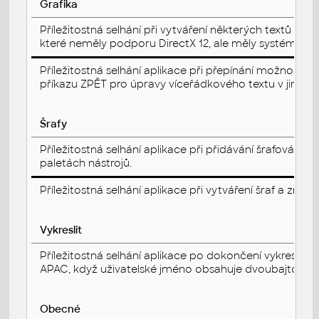
Grafika
Příležitostná selhání při vytváření některých textů Tr
které neměly podporu DirectX 12, ale měly systémo
Příležitostná selhání aplikace při přepínání možnosti
příkazu ZPĚT pro úpravy víceřádkového textu v jiném 
Šrafy
Příležitostná selhání aplikace při přidávání šrafování
paletách nástrojů.
Příležitostná selhání aplikace při vytváření šraf a změn
Vykreslit
Příležitostná selhání aplikace po dokončení vykreslo
APAC, když uživatelské jméno obsahuje dvoubajtové 
Obecné