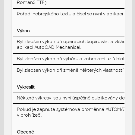
RomanS.TTF).
Pořadí hebrejského textu a čísel se nyní v aplikaci Au
Výkon
Byl zlepšen výkon při operacích kopírování a vkládání
aplikaci AutoCAD Mechanical.
Byl zlepšen výkon při výběru a zobrazení uzlů bloků v
Byl zlepšen výkon při změně některých vlastností dyna
Vykreslit
Některé výkresy jsou nyní úspěšně publikovány do so
Pokud je zapnuta systémová proměnná AUTOMATICPUB,
v prohlížeči.
Obecné