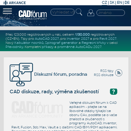
CZ
|
SK
|
EN
|
DE
Přes 123.000 registrovaných u nás, celkem
1.130.000
registrovaných
(CZ+EN)
. Tipy pro
AutoCAD 2027
, pro
Inventor 2027
a pro
Revit 2027
.
Nový
Kalkulátor nosníků
,
Spirograf generátor
a
Regresní křivky
v sekci
Převodníky
.
Kompletní
příkazy
a
proměnné AutoCADu 2027
.
RSS tipy
Diskuzní fórum, poradna
RSS diskuze
?
CAD diskuze, rady, výměna zkušeností
Veřejné diskuzní fórum k CAD
aplikacím - ptejte se na
libovolné otázky týkající se
oboru CAx, podělte se o vaše
znalosti a zkušenosti s
programy AutoCAD, Inventor,
Revit, Fusion, 3ds Max, Vault a s dalšími CAD/BIM/PDM aplikacemi.