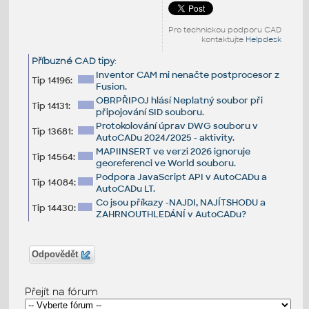
Pro technickou podporu CAD
kontaktujte
Helpdesk
Příbuzné CAD tipy
:
Inventor CAM mi nenačte postprocesor z
Tip 14196:
Fusion.
OBRPŘIPOJ hlásí Neplatný soubor při
Tip 14131:
připojování SID souboru.
Protokolování úprav DWG souboru v
Tip 13681:
AutoCADu 2024/2025 - aktivity.
MAPIINSERT ve verzi 2026 ignoruje
Tip 14564:
georeferenci ve World souboru.
Podpora JavaScript API v AutoCADu a
Tip 14084:
AutoCADu LT.
Co jsou příkazy -NAJDI, NAJÍTSHODU a
Tip 14430:
ZAHRNOUTHLEDÁNÍ v AutoCADu?
Odpovědět
Přejít na fórum