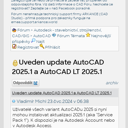
Zaregistrujte se nebo se přihlašte a zašlete váš příspěvek do
odpovídajícího fóra. Viz další informace o
CAD Fóru
. Nechcete se
registrovat? Zeptejte se v naší
Facebook poradně
.
Fórum nenahrazuje technický support firmy ARKANCE (CAD
Studio) - přímá podpora pro zákazníky funguje na
emea.support.arkance.world
Fórum
>
Autodesk - stavebnictví, strojírenství,
CAD/GIS
>
AutoCAD
Fórum Témata
Nejnovější
příspěvky
Najít
Registrovat
Přihlásit
Uveden update AutoCAD
2025.1 a AutoCAD LT 2025.1
archiv
Odpovědět
Uveden update AutoCAD 2025.1 a AutoCAD LT 2025.1
Vladimír Michl
23.čvc.2024 v 06:38
Uživatelé všech variant AutoCADu 2025 si nyní
mohou instalovat aktualizaci 2025.1 (aka "Service
Pack 1"). K dispozici je na Autodesk Account nebo
v Autodesk Access.