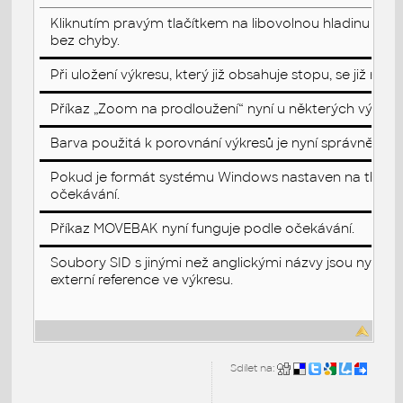
Kliknutím pravým tlačítkem na libovolnou hladinu ve Sp
bez chyby.
Při uložení výkresu, který již obsahuje stopu, se již n
Příkaz „Zoom na prodloužení“ nyní u některých výkresů
Barva použitá k porovnání výkresů je nyní správně zo
Pokud je formát systému Windows nastaven na thajský,
očekávání.
Příkaz MOVEBAK nyní funguje podle očekávání.
Soubory SID s jinými než anglickými názvy jsou nyní ú
externí reference ve výkresu.
Sdílet na: