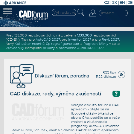
CZ
|
SK
|
EN
|
DE
Přes 123.000 registrovaných u nás, celkem
1.130.000
registrovaných
(CZ+EN)
. Tipy pro
AutoCAD 2027
, pro
Inventor 2027
a pro
Revit 2027
.
Nový
Kalkulátor nosníků
,
Spirograf generátor
a
Regresní křivky
v sekci
Převodníky
.
Kompletní
příkazy
a
proměnné AutoCADu 2027
.
RSS tipy
Diskuzní fórum, poradna
RSS diskuze
?
CAD diskuze, rady, výměna zkušeností
Veřejné diskuzní fórum k CAD
aplikacím - ptejte se na
libovolné otázky týkající se
oboru CAx, podělte se o vaše
znalosti a zkušenosti s
programy AutoCAD, Inventor,
Revit, Fusion, 3ds Max, Vault a s dalšími CAD/BIM/PDM aplikacemi.