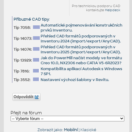
Pro technickou podporu CAD
kontaktujte
Helpdesk
Příbuzné CAD tipy
:
Automatické pojmenovávání konstrukčních
Tip 7058:
prvků Inventoru.
Přehled CAD formátů podporovaných v
Tip 14073:
Inventoru 2024 (import/export/AnyCAD).
Přehled CAD formátů podporovaných v
Tip 14074:
Inventoru 2025 (import/export/AnyCAD).
Jak do PowerMill načíst modely ve formátu
Tip 13929:
Creo 10.0, NX2306 nebo CATIA V5-6R2023?
Kompatibilita aplikací Autodesk s Windows
Tip 7816:
7 SP1.
Tip 3552:
Nastavení výchozí šablony v Revitu.
Odpovědět
Přejít na fórum
Zobrazit jako:
Mobilní
|
Klasické