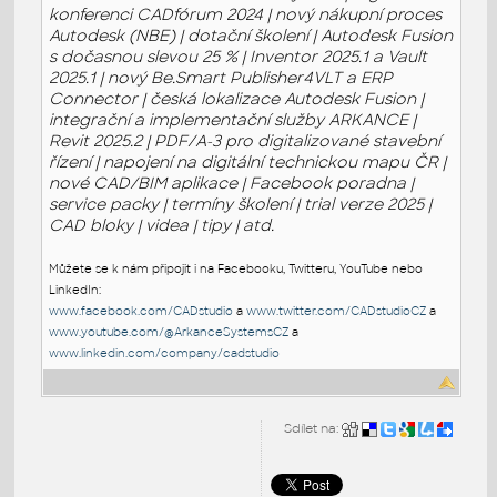
konferenci CADfórum 2024 | nový nákupní proces
Autodesk (NBE) | dotační školení | Autodesk Fusion
s dočasnou slevou 25 % | Inventor 2025.1 a Vault
2025.1 | nový Be.Smart Publisher4VLT a ERP
Connector | česká lokalizace Autodesk Fusion |
integrační a implementační služby ARKANCE |
Revit 2025.2 | PDF/A-3 pro digitalizované stavební
řízení | napojení na digitální technickou mapu ČR |
nové CAD/BIM aplikace | Facebook poradna |
service packy | termíny školení | trial verze 2025 |
CAD bloky | videa | tipy | atd.
Můžete se k nám připojit i na Facebooku, Twitteru, YouTube nebo
LinkedIn:
www.facebook.com/CADstudio
a
www.twitter.com/CADstudioCZ
a
www.youtube.com/@ArkanceSystemsCZ
a
www.linkedin.com/company/cadstudio
Sdílet na: