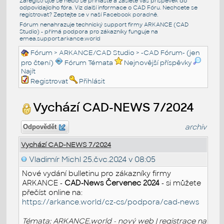
Zaregistrujte se nebo se přihlašte a zašlete váš příspěvek do
odpovídajícího fóra. Viz další informace o
CAD Fóru
. Nechcete se
registrovat? Zeptejte se v naší
Facebook poradně
.
Fórum nenahrazuje technický support firmy ARKANCE (CAD
Studio) - přímá podpora pro zákazníky funguje na
emea.support.arkance.world
Fórum
>
ARKANCE/CAD Studio
>
-CAD Fórum- (jen
pro čtení)
Fórum Témata
Nejnovější příspěvky
Najít
Registrovat
Přihlásit
Vychází CAD-NEWS 7/2024
archiv
Odpovědět
Vychází CAD-NEWS 7/2024
Vladimír Michl
25.čvc.2024 v 08:05
Nové vydání bulletinu pro zákazníky firmy
ARKANCE -
CAD-News Červenec 2024
- si můžete
přečíst online na:
https://arkance.world/cz-cs/podpora/cad-news
Témata: ARKANCE.world - nový web | registrace na